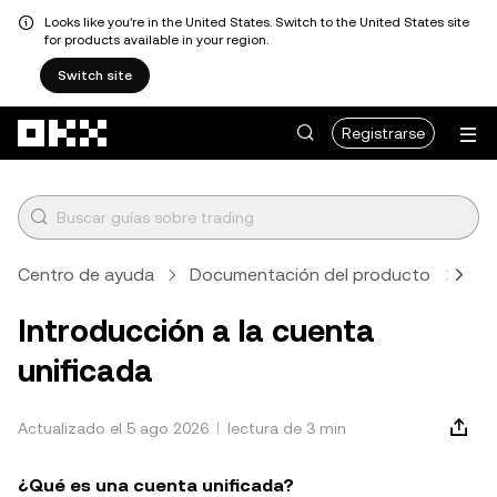
Looks like you're in the United States. Switch to the United States site
for products available in your region.
Switch site
Saltar al contenido principal
Registrarse
Centro de ayuda
Documentación del producto
Reg
Introducción a la cuenta
unificada
Actualizado el 5 ago 2026
lectura de 3 min
¿Qué es una cuenta unificada?