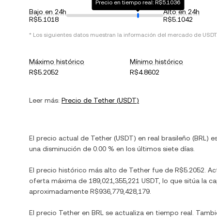
Precio en tiempo real: R$5.1036
Bajo en 24h
Alto en 24h
R$5.1018
R$5.1042
* Los siguientes datos muestran la información del mercado de
USDT
Máximo histórico
Mínimo histórico
R$5.2052
R$4.8602
Leer más:
Precio de
Tether
(
USDT
)
El precio actual de
Tether
(
USDT
) en
real brasileño
(
BRL
) e
una disminución
de
0.00 %
en los últimos siete días.
El precio histórico más alto de
Tether
fue de
R$5.2052
. A
oferta máxima de
189,021,355,221 USDT
, lo que sitúa la 
aproximadamente
R$936,779,428,179
.
El precio
Tether
en
BRL
se actualiza en tiempo real. Tamb