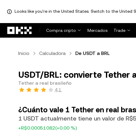
Looks like you're in the United States. Switch to the United S
Saltar al contenido principal
Compra cripto
Mercados
Trade
Inicio
Calculadora
De USDT a BRL
USDT/BRL: convierte Tether a
Tether a real brasileño
4.1
¿Cuánto vale 1 Tether en real bras
1 USDT actualmente tiene un valor de R$
+R$0.00051082
(+0.00 %)