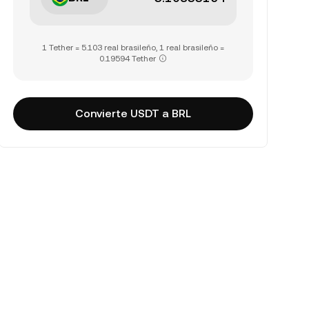
1 Tether = 5.103 real brasileño, 1 real brasileño =
0.19594 Tether
Convierte USDT a BRL