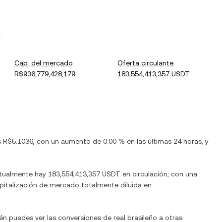
.
Cap. del mercado
Oferta circulante
R$936,779,428,179
183,554,413,357 USDT
s
R$5.1036
, con
un aumento
de
0.00 %
en las últimas 24 horas, y
ctualmente hay
183,554,413,357 USDT
en circulación, con una
capitalización de mercado totalmente diluida en
ién puedes ver las conversiones de
real brasileño
a otras