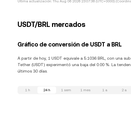
Última actualización:
Thu Aug 06 2026 23:07:38 (UTC+0000) (Coordina
USDT/BRL mercados
Gráfico de conversión de USDT a BRL
A partir de hoy, 1 USDT equivale a 5.1036 BRL, con una sub
Tether (USDT) experimentó una baja del 0.00 %. La tendenc
últimos 30 días.
1 h
24 h
1 sem
1 mes
1 a
2 a