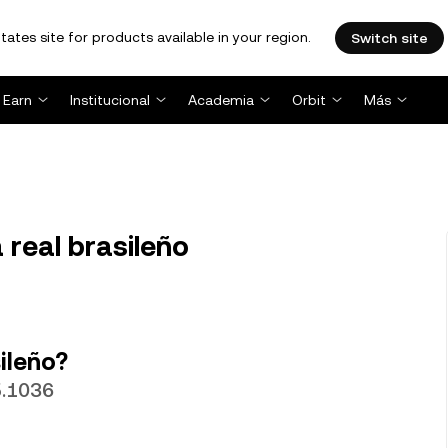
tates site for products available in your region.
Switch site
Earn
Institucional
Academia
Orbit
Más
 real brasileño
ileño?
5.1036