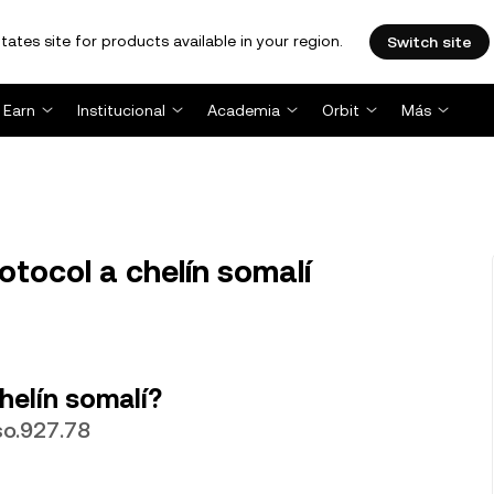
tates site for products available in your region.
Switch site
Earn
Institucional
Academia
Orbit
Más
tocol a chelín somalí
helín somalí?
so.927.78