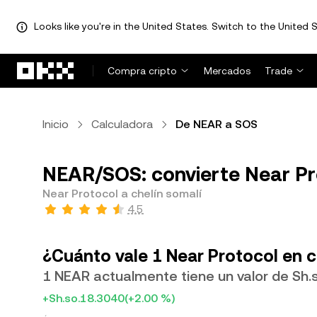
Looks like you're in the United States. Switch to the United S
Saltar al contenido principal
Compra cripto
Mercados
Trade
Inicio
Calculadora
De NEAR a SOS
NEAR/SOS: convierte Near Pro
Near Protocol a chelín somalí
4.5
¿Cuánto vale 1 Near Protocol en c
1 NEAR actualmente tiene un valor de Sh.
+Sh.so.18.3040
(+2.00 %)