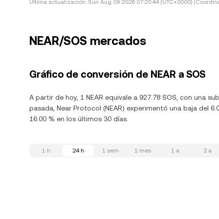
Última actualización:
Sun Aug 09 2026 07:20:44 (UTC+0000) (Coordina
NEAR/SOS mercados
Gráfico de conversión de NEAR a SOS
A partir de hoy, 1 NEAR equivale a 927.78 SOS, con una sub
pasada, Near Protocol (NEAR) experimentó una baja del 6.0
16.00 % en los últimos 30 días.
1 h
24 h
1 sem
1 mes
1 a
2 a