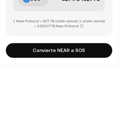
1 Near Protocol = 927.78 chelín somalí, 1 chelín somalí
= 0.0010778 Near Protocol
Convierte NEAR a SOS