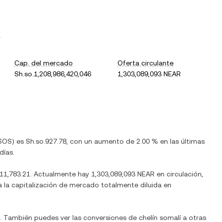
.
Cap. del mercado
Oferta circulante
Sh.so.1,208,986,420,046
1,303,089,093 NEAR
SOS
) es
Sh.so.927.78
, con
un aumento
de
2.00 %
en las últimas
días.
.11,783.21
. Actualmente hay
1,303,089,093 NEAR
en circulación,
úa la capitalización de mercado totalmente diluida en
l. También puedes ver las conversiones de
chelín somalí
a otras