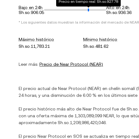
Precio en tiempo real: Sh.so.927.78
Bajo en 24h
Alto en 24h
Sh.so.906.05
Sh.so.936.36
* Los siguientes datos muestran la información del mercado de
NEAR
Máximo histórico
Mínimo histórico
Sh.so.11,783.21
Sh.so.481.62
Leer más:
Precio de
Near Protocol
(
NEAR
)
El precio actual de
Near Protocol
(
NEAR
) en
chelín somalí
(
24 horas, y
una disminución
de
6.00 %
en los últimos siete 
El precio histórico más alto de
Near Protocol
fue de
Sh.so
con una oferta máxima de
1,303,089,099 NEAR
, lo que sit
aproximadamente
Sh.so.1,208,986,420,046
.
El precio
Near Protocol
en
SOS
se actualiza en tiempo rea