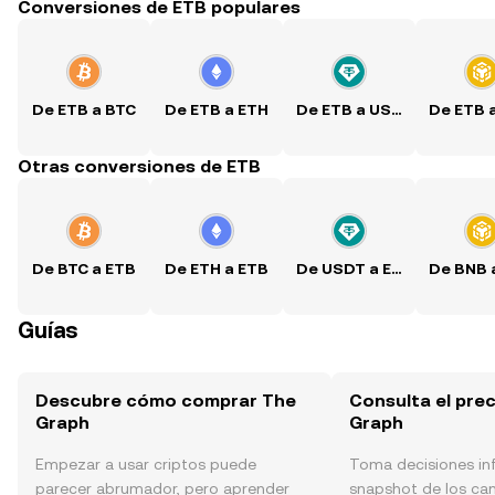
Conversiones de ETB populares
De ETB a BTC
De ETB a ETH
De ETB a USDT
De ETB 
Otras conversiones de ETB
De BTC a ETB
De ETH a ETB
De USDT a ETB
De BNB 
Guías
Descubre cómo comprar The
Consulta el pre
Graph
Graph
Empezar a usar criptos puede
Toma decisiones i
parecer abrumador, pero aprender
snapshot de los ca