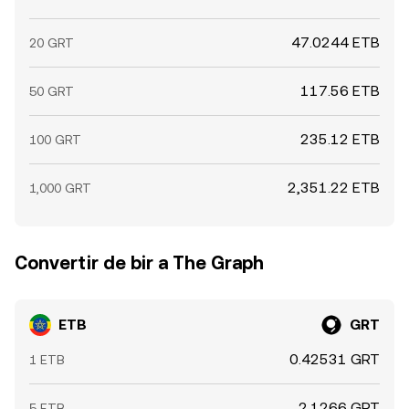
47.0244 ETB
20 GRT
117.56 ETB
50 GRT
235.12 ETB
100 GRT
2,351.22 ETB
1,000 GRT
Convertir de bir a The Graph
ETB
GRT
0.42531 GRT
1 ETB
2.1266 GRT
5 ETB