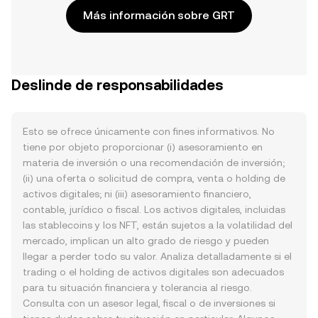
Más información sobre GRT
Deslinde de responsabilidades
Esto se ofrece únicamente con fines informativos. No
tiene por objeto proporcionar (i) asesoramiento en
materia de inversión o una recomendación de inversión;
(ii) una oferta o solicitud de compra, venta o holding de
activos digitales; ni (iii) asesoramiento financiero,
contable, jurídico o fiscal. Los activos digitales, incluidas
las stablecoins y los NFT, están sujetos a la volatilidad del
mercado, implican un alto grado de riesgo y pueden
llegar a perder todo su valor. Analiza detalladamente si el
trading o el holding de activos digitales son adecuados
para tu situación financiera y tolerancia al riesgo.
Consulta con un asesor legal, fiscal o de inversiones si