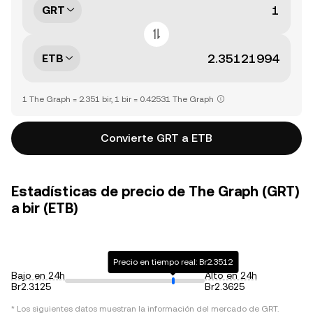
GRT
ETB
1 The Graph = 2.351 bir, 1 bir = 0.42531 The Graph
Convierte GRT a ETB
Estadísticas de precio de The Graph (GRT)
a bir (ETB)
Precio en tiempo real: Br2.3512
Bajo en 24h
Alto en 24h
Br2.3125
Br2.3625
* Los siguientes datos muestran la información del mercado de
GRT
.