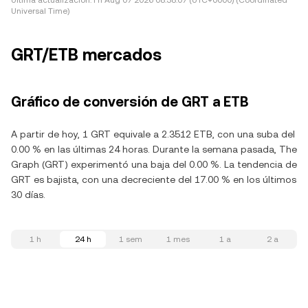
Última actualización:
Fri Aug 07 2026 08:38:07 (UTC+0000) (Coordinated
Universal Time)
GRT/ETB mercados
Gráfico de conversión de GRT a ETB
A partir de hoy, 1 GRT equivale a 2.3512 ETB, con una suba del
0.00 % en las últimas 24 horas. Durante la semana pasada, The
Graph (GRT) experimentó una baja del 0.00 %. La tendencia de
GRT es bajista, con una decreciente del 17.00 % en los últimos
30 días.
1 h
24 h
1 sem
1 mes
1 a
2 a