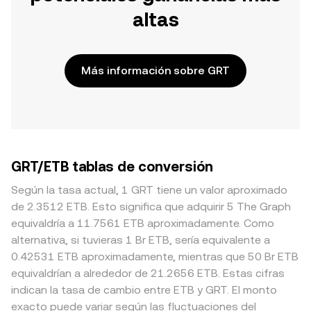
altas
Más información sobre GRT
GRT/ETB tablas de conversión
Según la tasa actual, 1 GRT tiene un valor aproximado
de 2.3512 ETB. Esto significa que adquirir 5 The Graph
equivaldría a 11.7561 ETB aproximadamente. Como
alternativa, si tuvieras 1 Br ETB, sería equivalente a
0.42531 ETB aproximadamente, mientras que 50 Br ETB
equivaldrían a alrededor de 21.2656 ETB. Estas cifras
indican la tasa de cambio entre ETB y GRT. El monto
exacto puede variar según las fluctuaciones del