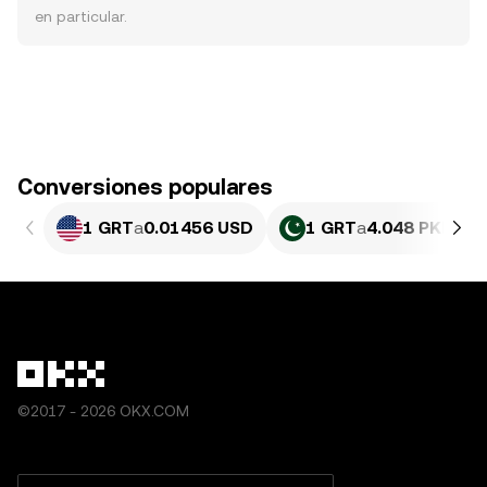
en particular.
Conversiones populares
1 GRT
a
0.01456 USD
1 GRT
a
4.048 PKR
©2017 - 2026 OKX.COM