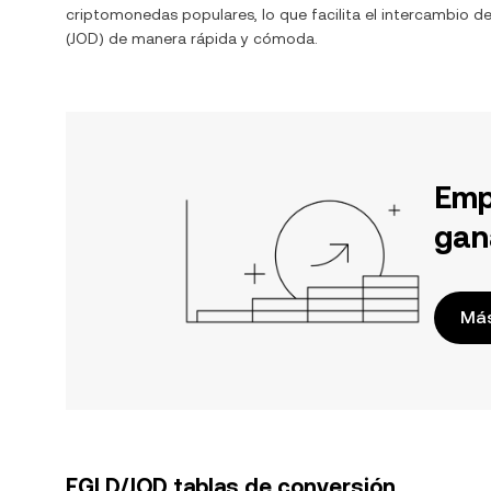
criptomonedas populares, lo que facilita el intercambio d
(
JOD
) de manera rápida y cómoda.
Emp
gan
Más
EGLD/JOD tablas de conversión