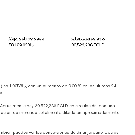
.
Cap. del mercado
Oferta circulante
د.ا58,169,033
30,522,236 EGLD
D
) es
د.ا1.9058
, con
un aumento
de
0.00 %
en las últimas 24
s.
. Actualmente hay
30,522,236 EGLD
en circulación, con una
talización de mercado totalmente diluida en aproximadamente
ambién puedes ver las conversiones de
dinar jordano
a otras