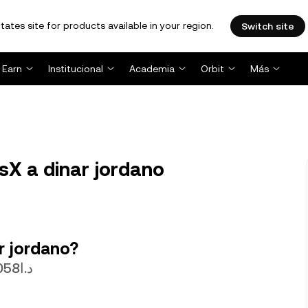
tates site for products available in your region.
Switch site
Earn
Institucional
Academia
Orbit
Más
sX a dinar jordano
r jordano?
1 EGLD actualmente tiene un valor de د.ا1.9058