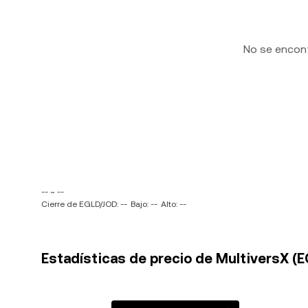
No se encon
-- ~ --
Cierre de EGLD/JOD: --
Bajo: --
Alto: --
Estadísticas de precio de MultiversX (E