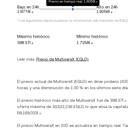
Precio en tiempo real: د.ا1.9058
Bajo en 24h
Alto en 24h
د.ا1.9256
د.ا1.8774
* Los siguientes datos muestran la información del mercado de
EGLD
Máximo histórico
Mínimo histórico
د.ا1.7158
د.ا398.37
Leer más:
Precio de
MultiversX
(
EGLD
)
El precio actual de
MultiversX
(
EGLD
) en
dinar jordano
(
JO
horas, y
una disminución
de
1.00 %
en los últimos siete día
El precio histórico más alto de
MultiversX
fue de
د.ا398.37
oferta máxima de
30,522,236 EGLD
, lo que sitúa la capi
د.ا58,169,033
.
El precio
MultiversX
en
JOD
se actualiza en tiempo real. T