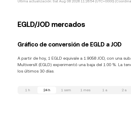
Última actualización:
Sat Aug 08 2026 11:26:54 (UTC+0000) (Coordina
EGLD/JOD mercados
Gráfico de conversión de EGLD a JOD
A partir de hoy, 1 EGLD equivale a 1.9058 JOD, con una sub
MultiversX (EGLD) experimentó una baja del 1.00 %. La ten
los últimos 30 días.
1 h
24 h
1 sem
1 mes
1 a
2 a