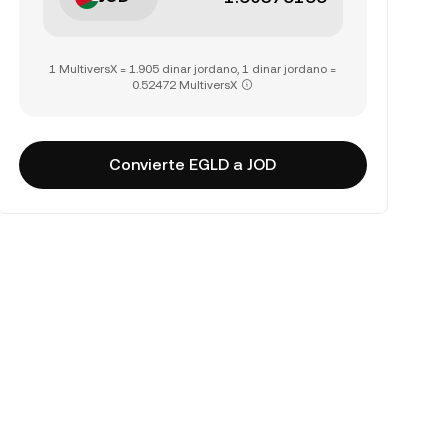
1 MultiversX = 1.905 dinar jordano, 1 dinar jordano =
0.52472 MultiversX
Convierte EGLD a JOD