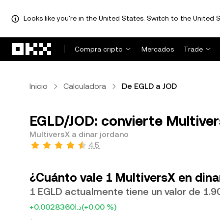
Looks like you're in the United States. Switch to the United S
Saltar al contenido principal
Compra cripto
Mercados
Trade
Inicio
Calculadora
De EGLD a JOD
EGLD/JOD: convierte Multiver
MultiversX a dinar jordano
4.5
¿Cuánto vale 1 MultiversX en dina
+د.ا0.0028360
(+0.00 %)