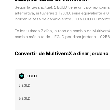
Según la tasa actual, 1 EGLD tiene un valor aproxim
alternativa, si tuvieras 1 د.ا JOD, sería equivalente a 0.52472 JOD aproximadamente, mientras que 50 د.ا JOD equivaldrían a alrededor de 26.2358 JOD. Estas cifras
indican la tasa de cambio entre JOD y EGLD. El mont
En los últimos 7 días, la tasa de cambio de Multiver
cambio más alta de 1 EGLD por dinar jordano 1.9256 J
Convertir de MultiversX a dinar jordano
EGLD
1 EGLD
5 EGLD