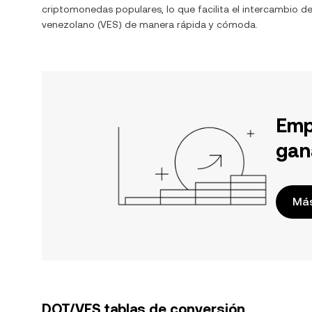
criptomonedas populares, lo que facilita el intercambio d
venezolano
(
VES
) de manera rápida y cómoda.
Emp
gan
Más
DOT/VES tablas de conversión