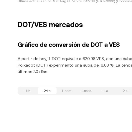
Última actualización:
Sat Aug 08 2026 05:52:38 (UTC+0000) (Coordina
DOT/VES mercados
Gráfico de conversión de DOT a VES
A partir de hoy, 1 DOT equivale a 620.96 VES, con una sub
Polkadot (DOT) experimentó una suba del 8.00 %. La tende
últimos 30 días.
1 h
24 h
1 sem
1 mes
1 a
2 a