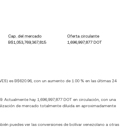
Cap. del mercado
Oferta circulante
B$1,053,769,367,815
1,696,997,877 DOT
VES
) es
B$620.96
, con
un aumento
de
1.00 %
en las últimas 24
19
. Actualmente hay
1,696,997,877 DOT
en circulación, con una
pitalización de mercado totalmente diluida en aproximadamente
mbién puedes ver las conversiones de
bolívar venezolano
a otras