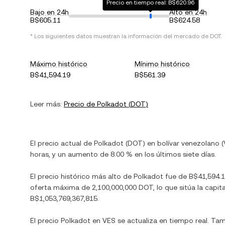
Precio en tiempo real: B$620.96
Bajo en 24h
Alto en 24h
B$605.11
B$624.58
* Los siguientes datos muestran la información del mercado de
DOT
.
Máximo histórico
Mínimo histórico
B$41,594.19
B$561.39
Leer más:
Precio de
Polkadot
(
DOT
)
El precio actual de
Polkadot
(
DOT
) en
bolívar venezolano
(
horas, y
un aumento
de
8.00 %
en los últimos siete días.
El precio histórico más alto de
Polkadot
fue de
B$41,594.
oferta máxima de
2,100,000,000 DOT
, lo que sitúa la ca
B$1,053,769,367,815
.
El precio
Polkadot
en
VES
se actualiza en tiempo real. Ta