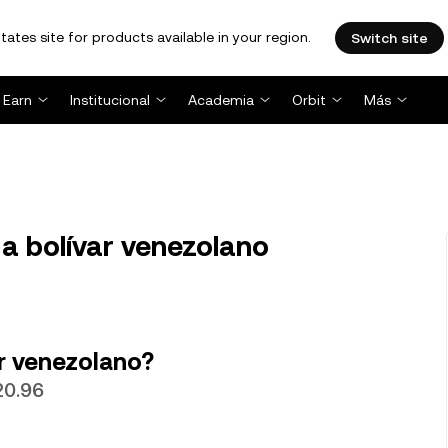
tates site for products available in your region.
Switch site
Earn
Institucional
Academia
Orbit
Más
a bolívar venezolano
ar venezolano?
20.96