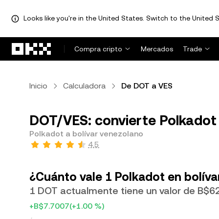
Looks like you're in the United States. Switch to the United S
Saltar al contenido principal
Compra cripto
Mercados
Trade
Inicio
Calculadora
De DOT a VES
DOT/VES: convierte Polkadot 
Polkadot a bolívar venezolano
4.5
¿Cuánto vale 1 Polkadot en bolív
1 DOT actualmente tiene un valor de B$6
+B$7.7007
(+1.00 %)