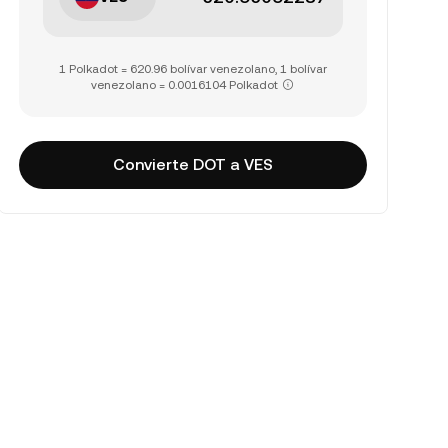
1 Polkadot = 620.96 bolívar venezolano, 1 bolívar
venezolano = 0.0016104 Polkadot
Convierte DOT a VES