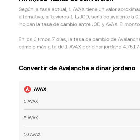
Según la tasa actual, 1 AVAX tiene un valor aproxim
alternativa, si tuvieras 1 د.ا JOD, sería equivalente a 0.22038 JOD aproximadamente, mientras que 50 د.ا JOD equivaldrían a alrededor de 11.0190 JOD. Estas cifras
indican la tasa de cambio entre JOD y AVAX. El mont
En los últimos 7 días, la tasa de cambio de Avalanch
cambio más alta de 1 AVAX por dinar jordano 4.7517 J
Convertir de Avalanche a dinar jordano
AVAX
1 AVAX
5 AVAX
10 AVAX