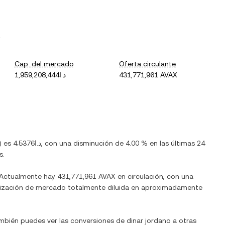
.
Cap. del mercado
Oferta circulante
د.ا1,959,208,444
431,771,961 AVAX
) es
د.ا4.5376
, con
una disminución
de
4.00 %
en las últimas 24
s.
 Actualmente hay
431,771,961 AVAX
en circulación, con una
italización de mercado totalmente diluida en aproximadamente
ambién puedes ver las conversiones de
dinar jordano
a otras