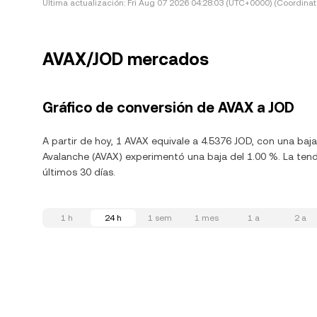
Última actualización:
Fri Aug 07 2026 04:28:03 (UTC+0000) (Coordinat
AVAX/JOD mercados
Gráfico de conversión de AVAX a JOD
A partir de hoy, 1 AVAX equivale a 4.5376 JOD, con una baj
Avalanche (AVAX) experimentó una baja del 1.00 %. La tend
últimos 30 días.
1 h
24 h
1 sem
1 mes
1 a
2 a