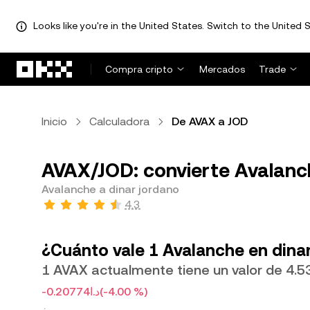
Looks like you're in the United States. Switch to the United S
Saltar al contenido principal
Compra cripto
Mercados
Trade
Inicio
Calculadora
De AVAX a JOD
AVAX/JOD: convierte Avalanch
Avalanche a dinar jordano
4.3
¿Cuánto vale 1 Avalanche en dina
-د.ا0.20774
(-4.00 %)