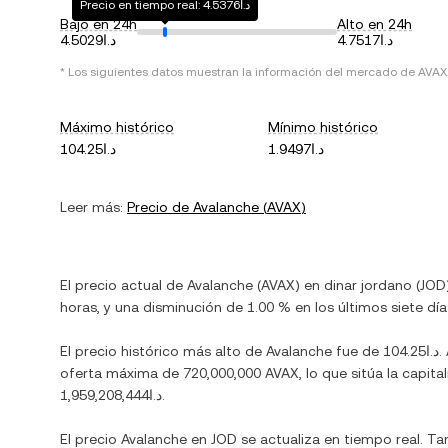
Precio en tiempo real: د.ا4.5376
Bajo en 24h
Alto en 24h
د.ا4.7517
د.ا4.5029
* Los siguientes datos muestran la información del mercado de
AVAX
Máximo histórico
Mínimo histórico
د.ا1.9497
د.ا104.25
Leer más:
Precio de
Avalanche
(
AVAX
)
El precio actual de
Avalanche
(
AVAX
) en
dinar jordano
(
JOD
horas, y
una disminución
de
1.00 %
en los últimos siete día
El precio histórico más alto de
Avalanche
fue de
د.ا104.25
.
oferta máxima de
720,000,000 AVAX
, lo que sitúa la cap
د.ا1,959,208,444
.
El precio
Avalanche
en
JOD
se actualiza en tiempo real. T