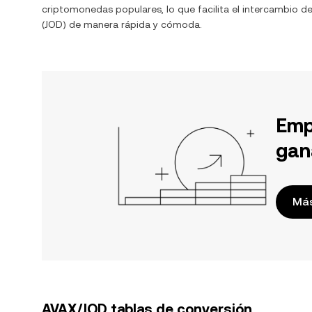
criptomonedas populares, lo que facilita el intercambio d
(
JOD
) de manera rápida y cómoda.
Emp
gan
Más
AVAX/JOD tablas de conversión