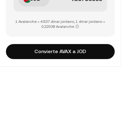
1 Avalanche = 4.537 dinar jordano, 1 dinar jordano =
0.22038 Avalanche
Convierte AVAX a JOD