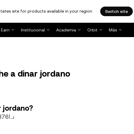
tates site for products available in your region.
Switch site
Earn
Institucional
Academia
Orbit
Más
e a dinar jordano
r jordano?
1 AVAX actualmente tiene un valor de د.ا4.5376