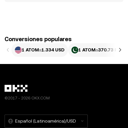
Conversiones populares
1 ATOM
a
1.334 USD
1 ATOM
a
370.73 PKR
©2017 - 2026 OKX.COM
Español (Latinoamérica)/USD