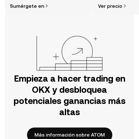
simple de lo que piensas. Comienza
noticias y más.
Sumérgete en
Ver precio
tu aventura en la aplicación móvil de
OKX o aquí mismo en la página web.
Empieza a hacer trading en
OKX y desbloquea
potenciales ganancias más
altas
Más información sobre ATOM