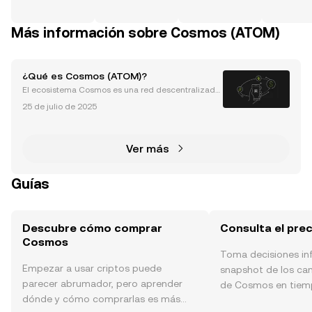
Más información sobre Cosmos (ATOM)
¿Qué es Cosmos (ATOM)?
El ecosistema Cosmos es una red descentralizada
de blockchains independientes. Las blockchains de
25 de julio de 2025
Cosmos, también llamadas Zonas, son paralelas, int
eroperables y altamente escalables. Por esta razón,
Ver más
Guías
Descubre cómo comprar
Consulta el pre
Cosmos
Toma decisiones i
Empezar a usar criptos puede
snapshot de los ca
parecer abrumador, pero aprender
de Cosmos en tiempo
dónde y cómo comprarlas es más
sentimiento de la c