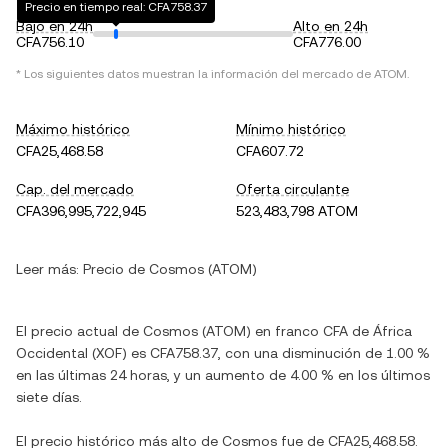
Precio en tiempo real: CFA758.37
Bajo en 24h
Alto en 24h
CFA756.10
CFA776.00
* Los siguientes datos muestran la información del mercado de ATOM.
Máximo histórico
Mínimo histórico
CFA25,468.58
CFA607.72
Cap. del mercado
Oferta circulante
CFA396,995,722,945
523,483,798 ATOM
Leer más:
Precio de Cosmos (ATOM)
El precio actual de Cosmos (ATOM) en franco CFA de África
Occidental (XOF) es CFA758.37, con una disminución de 1.00 %
en las últimas 24 horas, y un aumento de 4.00 % en los últimos
siete días.
El precio histórico más alto de Cosmos fue de CFA25,468.58.