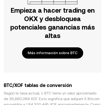
Empieza a hacer trading en
OKX y desbloquea
potenciales ganancias más
altas
Más información sobre BTC
BTC/XOF tablas de conversión
Según la tasa actual, 1 BTC tiene un valor aproximado
de 36,860,089 XOF. Esto significa que adquirir 5 Bitcoin
equivaldría a 184,300,445 XOF aproximadamente. Como