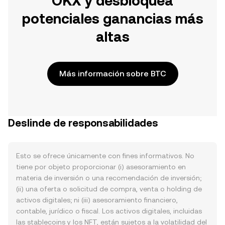
OKX y desbloquea
potenciales ganancias más
altas
Más información sobre BTC
Deslinde de responsabilidades
Esto se ofrece únicamente con fines informativos. No
tiene por objeto proporcionar (i) asesoramiento en
materia de inversión o una recomendación de inversión;
(ii) una oferta o solicitud de compra, venta o holding de
activos digitales; ni (iii) asesoramiento financiero,
contable, jurídico o fiscal. Los activos digitales, incluidas
las stablecoins y los NFT, están sujetos a la volatilidad del