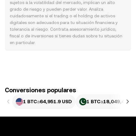
sujetos a la volatilidad del mercado, implican un alto
grado de riesgo y pueden perder valor. Analiza
cuidadosamente si el trading o el holding de activos
digitales son adecuados para tu situación financiera y
tolerancia al riesgo. Contrata asesoramiento jurídico,
fiscal o de inversiones si tienes dudas sobre tu situación
en particular.
Conversiones populares
1 BTC
a
64,951.9 USD
1 BTC
a
18,049,464.3