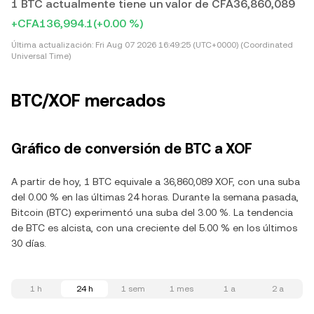
1 BTC actualmente tiene un valor de CFA36,860,089
+CFA136,994.1
(+0.00 %)
Última actualización:
Fri Aug 07 2026 16:49:25 (UTC+0000) (Coordinated
Universal Time)
BTC/XOF mercados
Gráfico de conversión de BTC a XOF
A partir de hoy, 1 BTC equivale a 36,860,089 XOF, con una suba
del 0.00 % en las últimas 24 horas. Durante la semana pasada,
Bitcoin (BTC) experimentó una suba del 3.00 %. La tendencia
de BTC es alcista, con una creciente del 5.00 % en los últimos
30 días.
1 h
24 h
1 sem
1 mes
1 a
2 a