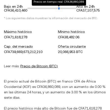
Precio en tiempo real: CFA36,860,089
Bajo en 24h
Alto en 24h
CFA36,410,460
CFA37,107,575
* Los siguientes datos muestran la información del mercado de
BTC
.
Máximo histórico
Mínimo histórico
CFA71,618,278
CFA38,482.06
Cap. del mercado
Oferta circulante
CFA739,669,673,212,210
20,066,953 BTC
Leer más:
Precio de
Bitcoin
(
BTC
)
El precio actual de
Bitcoin
(
BTC
) en
franco CFA de África
Occidental
(
XOF
) es
CFA36,860,089
, con
un aumento
de
0.00 %
en las últimas 24 horas, y
un aumento
de
3.00 %
en los últimos
siete días.
El precio histórico más alto de
Bitcoin
fue de
CFA71,618,278
.