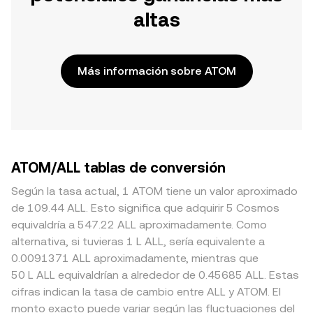
altas
Más información sobre ATOM
ATOM/ALL tablas de conversión
Según la tasa actual, 1 ATOM tiene un valor aproximado
de 109.44 ALL. Esto significa que adquirir 5 Cosmos
equivaldría a 547.22 ALL aproximadamente. Como
alternativa, si tuvieras 1 L ALL, sería equivalente a
0.0091371 ALL aproximadamente, mientras que
50 L ALL equivaldrían a alrededor de 0.45685 ALL. Estas
cifras indican la tasa de cambio entre ALL y ATOM. El
monto exacto puede variar según las fluctuaciones del