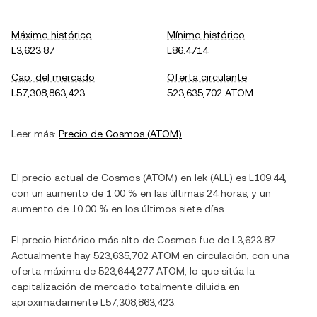
Máximo histórico
Mínimo histórico
L3,623.87
L86.4714
Cap. del mercado
Oferta circulante
L57,308,863,423
523,635,702 ATOM
Leer más:
Precio de
Cosmos
(
ATOM
)
El precio actual de
Cosmos
(
ATOM
) en
lek
(
ALL
) es
L109.44
,
con
un aumento
de
1.00 %
en las últimas 24 horas, y
un
aumento
de
10.00 %
en los últimos siete días.
El precio histórico más alto de
Cosmos
fue de
L3,623.87
.
Actualmente hay
523,635,702 ATOM
en circulación, con una
oferta máxima de
523,644,277 ATOM
, lo que sitúa la
capitalización de mercado totalmente diluida en
aproximadamente
L57,308,863,423
.