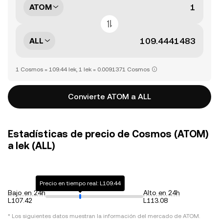
ATOM
ALL
1 Cosmos = 109.44 lek, 1 lek = 0.0091371 Cosmos
Convierte ATOM a ALL
Estadísticas de precio de Cosmos (ATOM)
a lek (ALL)
Precio en tiempo real: L109.44
Bajo en 24h
Alto en 24h
L107.42
L113.08
* Los siguientes datos muestran la información del mercado de
ATOM
.