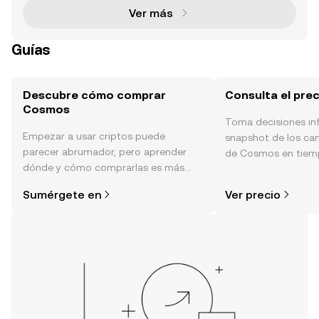
Ver más
Guías
Descubre cómo comprar
Consulta el pre
Cosmos
Toma decisiones i
Empezar a usar criptos puede
snapshot de los ca
parecer abrumador, pero aprender
de Cosmos en tiempo
dónde y cómo comprarlas es más
sentimiento de la c
simple de lo que piensas. Comienza
noticias y más.
Sumérgete en
Ver precio
tu aventura en la aplicación móvil de
OKX o aquí mismo en la página web.