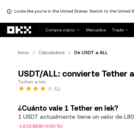
Looks like you're in the United States. Switch to the United S
Saltar al contenido principal
Compra cripto
Mercados
Trade
Inicio
Calculadora
De USDT a ALL
USDT/ALL: convierte Tether a
Tether a lek
4.1
¿Cuánto vale 1 Tether en lek?
1 USDT actualmente tiene un valor de L8
-L0.01858
(+0.00 %)