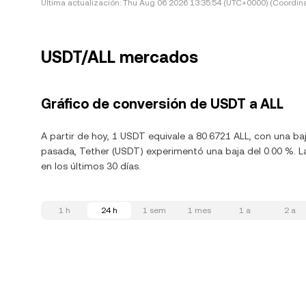
Última actualización:
Thu Aug 06 2026 13:35:54 (UTC+0000) (Coordina
USDT/ALL mercados
Gráfico de conversión de USDT a ALL
A partir de hoy, 1 USDT equivale a 80.6721 ALL, con una ba
pasada, Tether (USDT) experimentó una baja del 0.00 %. L
en los últimos 30 días.
1 h
24 h
1 sem
1 mes
1 a
2 a