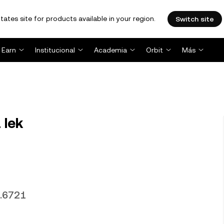
tates site for products available in your region.
Switch site
Earn
Institucional
Academia
Orbit
Más
 lek
0.6721