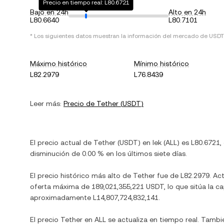
Precio en tiempo real: L80.6721
Bajo en 24h
Alto en 24h
L80.6640
L80.7101
* Los siguientes datos muestran la información del mercado de
USDT
Máximo histórico
Mínimo histórico
L82.2979
L76.8439
Leer más:
Precio de
Tether
(
USDT
)
El precio actual de
Tether
(
USDT
) en
lek
(
ALL
) es
L80.6721
,
disminución
de
0.00 %
en los últimos siete días.
El precio histórico más alto de
Tether
fue de
L82.2979
. Ac
oferta máxima de
189,021,355,221 USDT
, lo que sitúa la 
aproximadamente
L14,807,724,832,141
.
El precio
Tether
en
ALL
se actualiza en tiempo real. Tambi