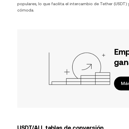
populares, lo que facilita el intercambio de
Tether
(
USDT
)
cómoda.
Emp
gan
Más
USDT/ALL tablas de conversión