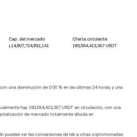
.
Cap. del mercado
Oferta circulante
L14,807,724,832,141
183,554,413,357 USDT
 con
una disminución
de
0.00 %
en las últimas 24 horas, y
una
tualmente hay
183,554,413,357 USDT
en circulación, con una
capitalización de mercado totalmente diluida en
én puedes ver las conversiones de
lek
a otras criptomonedas