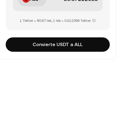
1 Tether = 80.67 lek, 1 lek = 0.012396 Tether
Convierte USDT a ALL