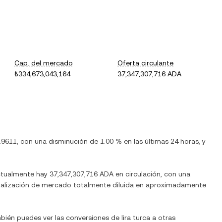
Cap. del mercado
Oferta circulante
₺334,673,043,164
37,347,307,716 ADA
.9611
, con
una disminución
de
1.00 %
en las últimas 24 horas, y
ctualmente hay
37,347,307,716 ADA
en circulación, con una
apitalización de mercado totalmente diluida en aproximadamente
mbién puedes ver las conversiones de
lira turca
a otras