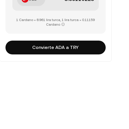
1 Cardano = 8.961 lira turca, 1 lira turca = 0.11159
Cardano
Convierte ADA a TRY