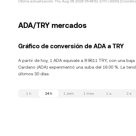
Última actualización:
Thu Aug 06 2026 05:46:51 (UTC+0000) (Coordina
ADA/TRY mercados
Gráfico de conversión de ADA a TRY
A partir de hoy, 1 ADA equivale a 8.9611 TRY, con una baja
Cardano (ADA) experimentó una suba del 16.00 %. La tenden
últimos 30 días.
1 h
24 h
1 sem
1 mes
1 a
2 a