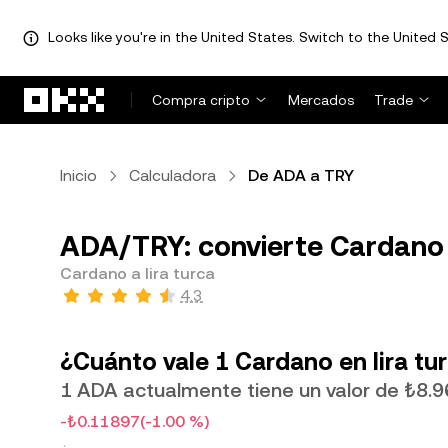
Looks like you're in the United States. Switch to the United S
Saltar al contenido principal
Compra cripto
Mercados
Trade
Inicio
Calculadora
De ADA a TRY
ADA/TRY: convierte Cardano a
Cardano a lira turca
4.3
¿Cuánto vale 1 Cardano en lira tu
1 ADA actualmente tiene un valor de ₺8.
-₺0.11897
(-1.00 %)