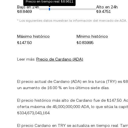
Precio en tiempo real: ₺8.9611
Bajo en 24h
Alto en 24h
₺8.8469
₺9.4751
* Los siguientes datos muestran la información del mercado de
ADA
.
Máximo histórico
Mínimo histórico
₺147.50
₺0.83995
Leer más:
Precio de
Cardano
(
ADA
)
El precio actual de
Cardano
(
ADA
) en
lira turca
(
TRY
) es
₺8
un aumento
de
16.00 %
en los últimos siete días.
El precio histórico más alto de
Cardano
fue de
₺147.50
. A
oferta máxima de
45,000,000,000 ADA
, lo que sitúa la c
₺334,673,043,164
.
El precio
Cardano
en
TRY
se actualiza en tiempo real. Ta