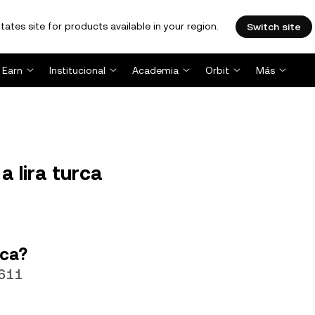
tates site for products available in your region.
Switch site
Earn
Institucional
Academia
Orbit
Más
 lira turca
rca?
9611