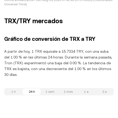
Última actualización:
Sun Aug 09 2026 07:41:49 (UTC+0000) (Coordinated
Universal Time)
TRX/TRY mercados
Gráfico de conversión de TRX a TRY
A partir de hoy, 1 TRX equivale a 15.7334 TRY, con una suba
del 1.00 % en las últimas 24 horas. Durante la semana pasada,
Tron (TRX) experimentó una baja del 0.00 %. La tendencia de
TRX es bajista, con una decreciente del 1.00 % en los últimos
30 días.
1 h
24 h
1 sem
1 mes
1 a
2 a