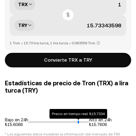
TRX
TRY
1 Tron = 15.73 lira turca, 1 lira turca = 0.063559 Tron
Convierte TRX a TRY
Estadísticas de precio de Tron (TRX) a lira
turca (TRY)
Precio en tiempo real: ₺15.7334
Bajo en 24h
Alto en 24h
₺15.6066
₺15.7606
* Los siguientes datos muestran la información del mercado de
TRX
.