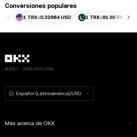
Conversiones populares
1 TRX
a
0.32984 USD
1 TRX
a
91.65 PKR
©2017 - 2026 OKX.COM
Español (Latinoamérica)/USD
Más acerca de OKX