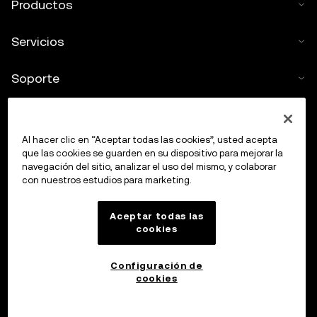
Productos
Servicios
Soporte
Comprar criptos
Al hacer clic en “Aceptar todas las cookies”, usted acepta
Calculadora de criptomonedas
que las cookies se guarden en su dispositivo para mejorar la
navegación del sitio, analizar el uso del mismo, y colaborar
con nuestros estudios para marketing.
Haz trading
Aceptar todas las
cookies
Configuración de
cookies