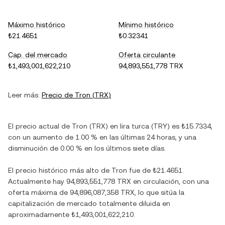
Máximo histórico
Mínimo histórico
₺21.4651
₺0.32341
Cap. del mercado
Oferta circulante
₺1,493,001,622,210
94,893,551,778 TRX
Leer más:
Precio de
Tron
(
TRX
)
El precio actual de
Tron
(
TRX
) en
lira turca
(
TRY
) es
₺15.7334
,
con
un aumento
de
1.00 %
en las últimas 24 horas, y
una
disminución
de
0.00 %
en los últimos siete días.
El precio histórico más alto de
Tron
fue de
₺21.4651
.
Actualmente hay
94,893,551,778 TRX
en circulación, con una
oferta máxima de
94,896,087,358 TRX
, lo que sitúa la
capitalización de mercado totalmente diluida en
aproximadamente
₺1,493,001,622,210
.