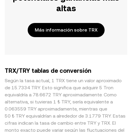
altas
Más información sobre TRX
TRX/TRY tablas de conversión
Según la tasa actual, 1 TRX tiene un valor aproximado
de 15.7334 TRY. Esto significa que adquirir 5 Tron
equivaldría a 78.6672 TRY aproximadamente. Como
alternativa, si tuvieras 1 ₺ TRY, sería equivalente a
0.063559 TRY aproximadamente, mientras que
50 ₺ TRY equivaldrían a alrededor de 3.1779 TRY. Estas
cifras indican la tasa de cambio entre TRY y TRX. El
monto exacto puede variar según las fluctuaciones del