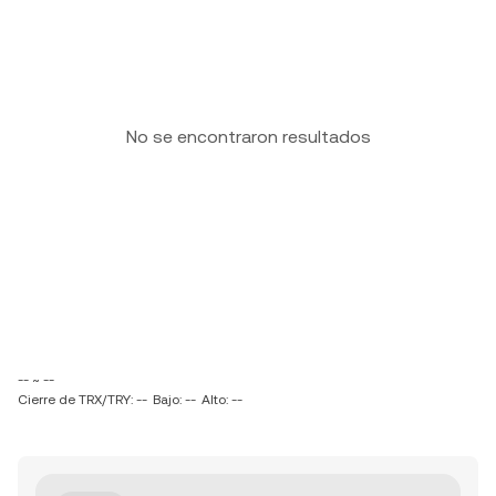
No se encontraron resultados
-- ~ --
Cierre de TRX/TRY: --
Bajo: --
Alto: --