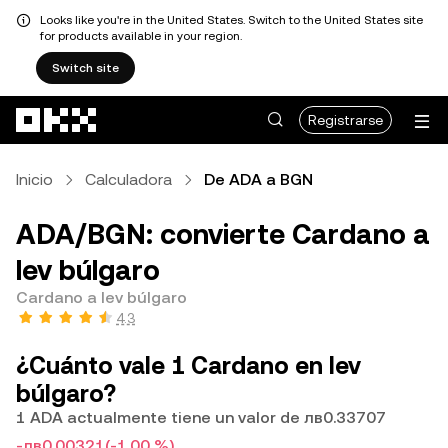
Looks like you're in the United States. Switch to the United States site
for products available in your region.
Switch site
Saltar al contenido principal
Registrarse
Inicio
Calculadora
De ADA a BGN
ADA/BGN: convierte Cardano a
lev búlgaro
Cardano a lev búlgaro
4.3
¿Cuánto vale 1 Cardano en lev
búlgaro?
1 ADA actualmente tiene un valor de лв0.33707
-лв0.00321
(-1.00 %)