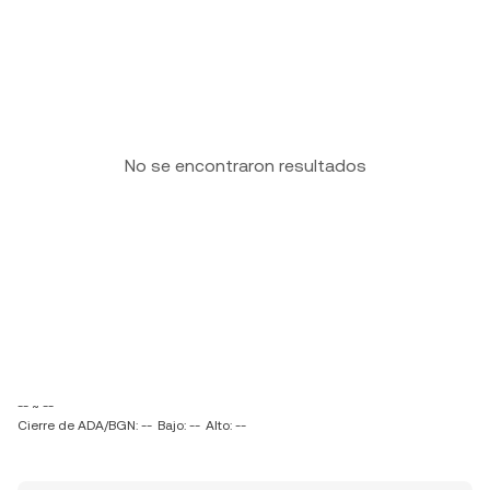
No se encontraron resultados
-- ~ --
Cierre de ADA/BGN: --
Bajo: --
Alto: --