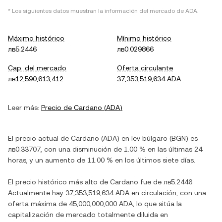
* Los siguientes datos muestran la información del mercado de
ADA
.
Máximo histórico
Mínimo histórico
лв5.2446
лв0.029866
Cap. del mercado
Oferta circulante
лв12,590,613,412
37,353,519,634 ADA
Leer más:
Precio de
Cardano
(
ADA
)
El precio actual de
Cardano
(
ADA
) en
lev búlgaro
(
BGN
) es
лв0.33707
, con
una disminución
de
1.00 %
en las últimas 24
horas, y
un aumento
de
11.00 %
en los últimos siete días.
El precio histórico más alto de
Cardano
fue de
лв5.2446
.
Actualmente hay
37,353,519,634 ADA
en circulación, con una
oferta máxima de
45,000,000,000 ADA
, lo que sitúa la
capitalización de mercado totalmente diluida en