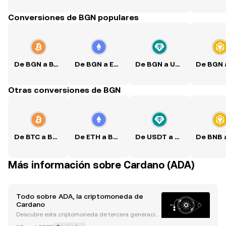
Conversiones de BGN populares
De BGN a BTC
De BGN a ETH
De BGN a USDT
Otras conversiones de BGN
De BTC a BGN
De ETH a BGN
De USDT a BGN
Más información sobre Cardano (ADA)
Todo sobre ADA, la criptomoneda de
Cardano
Descubre esta criptomoneda de tercera generació
n: su historia, su funcionamiento y cómo puedes co