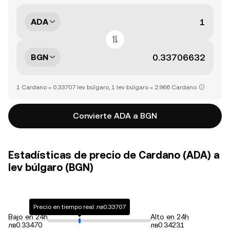
ADA
BGN
1 Cardano = 0.33707 lev búlgaro, 1 lev búlgaro = 2.966 Cardano
Convierte ADA a BGN
Estadísticas de precio de Cardano (ADA) a
lev búlgaro (BGN)
Precio en tiempo real: лв0.33707
Bajo en 24h
Alto en 24h
лв0.33470
лв0.34231