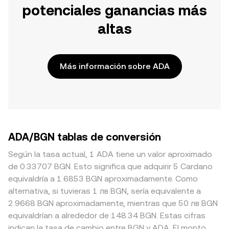
potenciales ganancias más
altas
Más información sobre ADA
ADA/BGN tablas de conversión
Según la tasa actual, 1 ADA tiene un valor aproximado
de 0.33707 BGN. Esto significa que adquirir 5 Cardano
equivaldría a 1.6853 BGN aproximadamente. Como
alternativa, si tuvieras 1 лв BGN, sería equivalente a
2.9668 BGN aproximadamente, mientras que 50 лв BGN
equivaldrían a alrededor de 148.34 BGN. Estas cifras
indican la tasa de cambio entre BGN y ADA. El monto