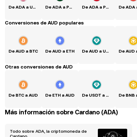
De ADA a USD
De ADA a PKR
De ADA a PHP
Conversiones de AUD populares
De AUD a BTC
De AUD a ETH
De AUD a USDT
Otras conversiones de AUD
De BTC a AUD
De ETH a AUD
De USDT a AUD
Más información sobre Cardano (ADA)
Todo sobre ADA, la criptomoneda de
Cardano