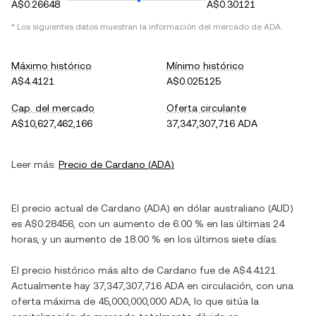
A$0.26648
A$0.30121
* Los siguientes datos muestran la información del mercado de
ADA
.
Máximo histórico
Mínimo histórico
A$4.4121
A$0.025125
Cap. del mercado
Oferta circulante
A$10,627,462,166
37,347,307,716 ADA
Leer más:
Precio de
Cardano
(
ADA
)
El precio actual de
Cardano
(
ADA
) en
dólar australiano
(
AUD
)
es
A$0.28456
, con
un aumento
de
6.00 %
en las últimas 24
horas, y
un aumento
de
18.00 %
en los últimos siete días.
El precio histórico más alto de
Cardano
fue de
A$4.4121
.
Actualmente hay
37,347,307,716 ADA
en circulación, con una
oferta máxima de
45,000,000,000 ADA
, lo que sitúa la