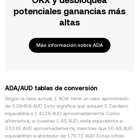
OKX y desbloquea
potenciales ganancias más
altas
Más información sobre ADA
ADA/AUD tablas de conversión
Según la tasa actual, 1 ADA tiene un valor aproximado
de 0.28456 AUD. Esto significa que adquirir 5 Cardano
equivaldría a 1.4228 AUD aproximadamente. Como
alternativa, si tuvieras 1 A$ AUD, sería equivalente a
3.5142 AUD aproximadamente, mientras que 50 A$ AUD
equivaldrían a alrededor de 175.71 AUD. Estas cifras