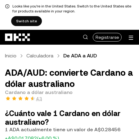
Looks like you're in the United States. Switch to the United States site
for products available in your region.
Switch site
Saltar al contenido principal
Registrarse
Inicio
Calculadora
De ADA a AUD
ADA/AUD: convierte Cardano a
dólar australiano
Cardano a dólar australiano
4.3
¿Cuánto vale 1 Cardano en dólar
australiano?
1 ADA actualmente tiene un valor de A$0.28456
+A$0.017082
(+6.00 %)