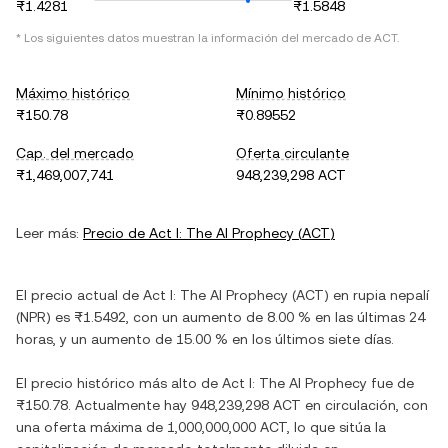
₨1.4281
₨1.5848
* Los siguientes datos muestran la información del mercado de
ACT
.
Máximo histórico
Mínimo histórico
₨150.78
₨0.89552
Cap. del mercado
Oferta circulante
₨1,469,007,741
948,239,298 ACT
Leer más:
Precio de
Act I: The AI Prophecy
(
ACT
)
El precio actual de
Act I: The AI Prophecy
(
ACT
) en
rupia nepalí
(
NPR
) es
₨1.5492
, con
un aumento
de
8.00 %
en las últimas 24
horas, y
un aumento
de
15.00 %
en los últimos siete días.
El precio histórico más alto de
Act I: The AI Prophecy
fue de
₨150.78
. Actualmente hay
948,239,298 ACT
en circulación, con
una oferta máxima de
1,000,000,000 ACT
, lo que sitúa la