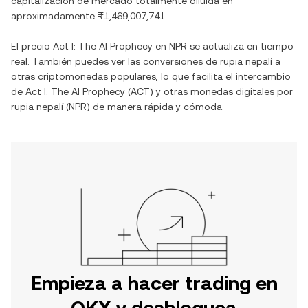
capitalización de mercado totalmente diluida en
aproximadamente
₨1,469,007,741
.
El precio
Act I: The AI Prophecy
en
NPR
se actualiza en tiempo
real. También puedes ver las conversiones de
rupia nepalí
a
otras criptomonedas populares, lo que facilita el intercambio
de
Act I: The AI Prophecy
(
ACT
) y otras monedas digitales por
rupia nepalí
(
NPR
) de manera rápida y cómoda.
Empieza a hacer trading en