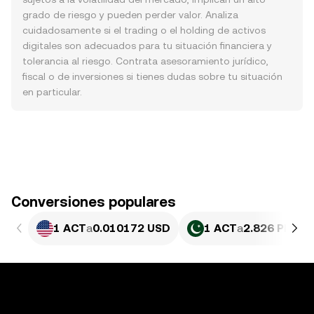
grado de riesgo y pueden perder valor. Analiza
cuidadosamente si el trading o el holding de activos
digitales son adecuados para tu situación financiera y
tolerancia al riesgo. Contrata asesoramiento jurídico,
fiscal o de inversiones si tienes dudas sobre tu situación
en particular.
Conversiones populares
1 ACT
a
0.010172 USD
1 ACT
a
2.826 PKR