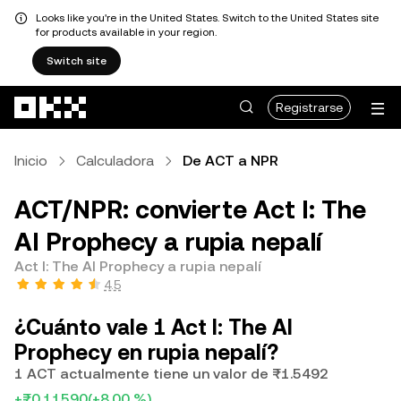
Looks like you're in the United States. Switch to the United States site
for products available in your region.
Switch site
Saltar al contenido principal
Registrarse
Inicio
Calculadora
De ACT a NPR
ACT/NPR: convierte Act I: The
AI Prophecy a rupia nepalí
Act I: The AI Prophecy a rupia nepalí
4.5
¿Cuánto vale 1 Act I: The AI
Prophecy en rupia nepalí?
1 ACT actualmente tiene un valor de ₨1.5492
+₨0.11590
(+8.00 %)