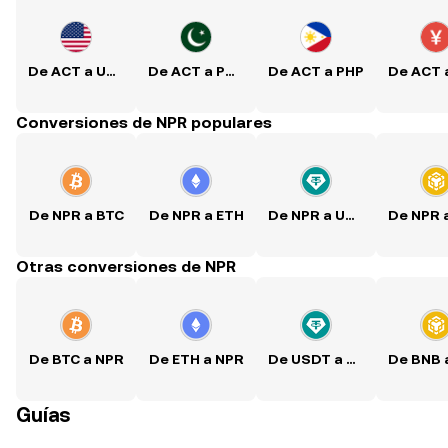
De ACT a USD
De ACT a PKR
De ACT a PHP
Conversiones de NPR populares
De NPR a BTC
De NPR a ETH
De NPR a USDT
Otras conversiones de NPR
De BTC a NPR
De ETH a NPR
De USDT a NPR
Guías