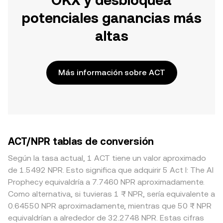
OKX y desbloquea
potenciales ganancias más
altas
Más información sobre ACT
ACT/NPR tablas de conversión
Según la tasa actual, 1 ACT tiene un valor aproximado
de 1.5492 NPR. Esto significa que adquirir 5 Act I: The AI
Prophecy equivaldría a 7.7460 NPR aproximadamente.
Como alternativa, si tuvieras 1 ₨ NPR, sería equivalente a
0.64550 NPR aproximadamente, mientras que 50 ₨ NPR
equivaldrían a alrededor de 32.2748 NPR. Estas cifras