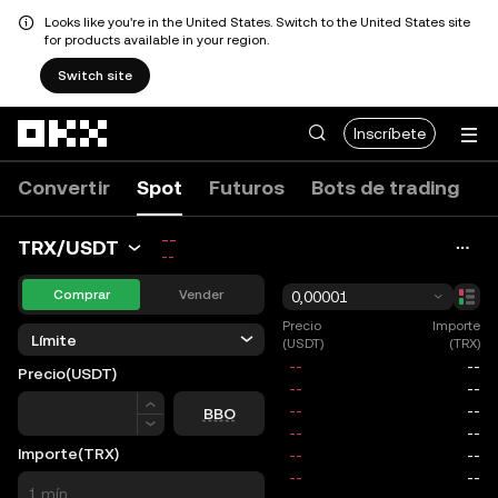
Looks like you're in the United States. Switch to the United States site
for products available in your region.
Switch site
Pasar al contenido principal
Inscríbete
Convertir
Spot
Futuros
Bots de trading
--
TRX/USDT
--
Comprar
Vender
0,00001
Precio
Importe
Límite
(USDT)
(TRX)
Precio
(USDT)
Precio
BBO
Importe
(TRX)