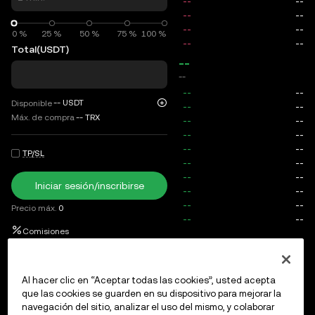
0 %
0 %
25 %
50 %
75 %
100 %
Total
(USDT)
--
--
--
USDT
Disponible
Máx. de compra
--
TRX
TP/SL
Iniciar sesión/inscribirse
Precio máx.
0
Comisiones
Órdenes abiertas
Historial de órdenes
Posiciones abierta
Al hacer clic en “Aceptar todas las cookies”, usted acepta
que las cookies se guarden en su dispositivo para mejorar la
navegación del sitio, analizar el uso del mismo, y colaborar