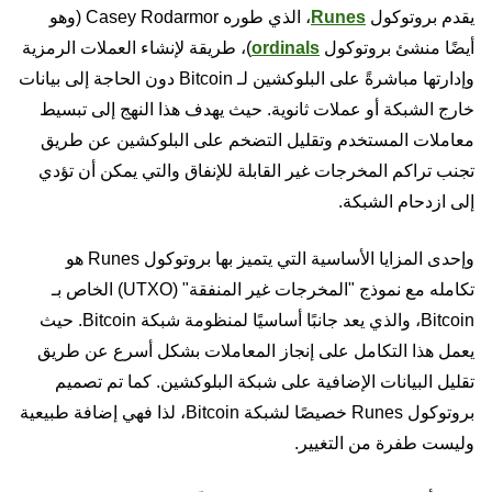
يقدم بروتوكول
Runes
، الذي طوره Casey Rodarmor (وهو
أيضًا منشئ بروتوكول
ordinals
)، طريقة لإنشاء العملات الرمزية
وإدارتها مباشرةً على البلوكشين لـ Bitcoin دون الحاجة إلى بيانات
خارج الشبكة أو عملات ثانوية. حيث يهدف هذا النهج إلى تبسيط
معاملات المستخدم وتقليل التضخم على البلوكشين عن طريق
تجنب تراكم المخرجات غير القابلة للإنفاق والتي يمكن أن تؤدي
إلى ازدحام الشبكة.
وإحدى المزايا الأساسية التي يتميز بها بروتوكول Runes هو
تكامله مع نموذج "المخرجات غير المنفقة" (UTXO) الخاص بـ
Bitcoin، والذي يعد جانبًا أساسيًا لمنظومة شبكة Bitcoin. حيث
يعمل هذا التكامل على إنجاز المعاملات بشكل أسرع عن طريق
تقليل البيانات الإضافية على شبكة البلوكشين. كما تم تصميم
بروتوكول Runes خصيصًا لشبكة Bitcoin، لذا فهي إضافة طبيعية
وليست طفرة من التغيير.