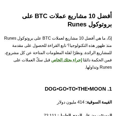
أفضل 10 مشاريع عملات BTC على
بروتوكول Runes
إذًا، ما هي أفضل 10 مشاريع لعملات BTC على بروتوكول Runes
منذ ظهور هذه التكنولوجيا؟ تابع القراءة للحصول على مقدمة
للمشاريع الرائدة. ونظرًا لقلة المعلومات المتاحة عن كل مشروع،
فمن الحكمة دائمًا
إجراء بحثك الخاص
قبل سكّ العملات على
Runes وتداولها.
1. DOG•GO•TO•THE•MOON
القيمة السوقية:
414 مليون دولار
المستثمرون على المدى الطويل:
72,111