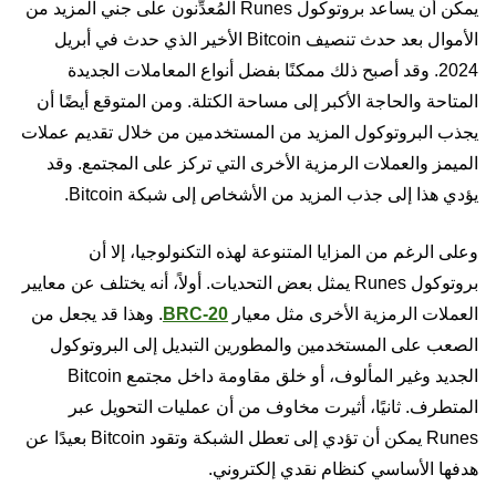
يمكن أن يساعد بروتوكول Runes المُعدِّنون على جني المزيد من
الأموال بعد حدث تنصيف Bitcoin الأخير الذي حدث في أبريل
2024. وقد أصبح ذلك ممكنًا بفضل أنواع المعاملات الجديدة
المتاحة والحاجة الأكبر إلى مساحة الكتلة. ومن المتوقع أيضًا أن
يجذب البروتوكول المزيد من المستخدمين من خلال تقديم عملات
الميمز والعملات الرمزية الأخرى التي تركز على المجتمع. وقد
يؤدي هذا إلى جذب المزيد من الأشخاص إلى شبكة Bitcoin.
وعلى الرغم من المزايا المتنوعة لهذه التكنولوجيا، إلا أن
بروتوكول Runes يمثل بعض التحديات. أولاً، أنه يختلف عن معايير
العملات الرمزية الأخرى مثل معيار
BRC-20
. وهذا قد يجعل من
الصعب على المستخدمين والمطورين التبديل إلى البروتوكول
الجديد وغير المألوف، أو خلق مقاومة داخل مجتمع Bitcoin
المتطرف. ثانيًا، أثيرت مخاوف من أن عمليات التحويل عبر
Runes يمكن أن تؤدي إلى تعطل الشبكة وتقود Bitcoin بعيدًا عن
هدفها الأساسي كنظام نقدي إلكتروني.