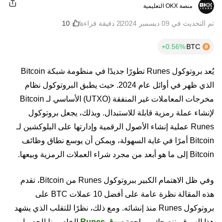
منصة OKX التعليمية
تم التحديث في ‏09 ديسمبر 2024
2 دقيقة قراءة
BTC
يُعد بروتوكول Runes تطورًا جديدًا في منظومة شبكة Bitcoin
الذي ظهر في أوائل عام 2024. حيث يطبق البروتوكول نظام
مخرجات المعاملات غير المنفقة (UTXO) الأساسي لـ Bitcoin
لإنشاء عملة رمزية قابلة للاستبدال. وبذلك، يجعل بروتوكول
Runes عملية إنشاء الأصول الرقمية وإدارتها على البلوكشين لـ
Bitcoin أمرًا في غاية السهولة، ويمكن أن يوسع نطاق وظائف
Bitcoin إلى ما هو أبعد من مجرد شراء العملات الرمزية وبيعها.
وفي ظل الاهتمام الكبير ببروتوكول Runes من Bitcoin، تقدم
هذه المقالة نظرة عامة على أفضل 10 عملات BTC على
بروتوكول Runes منذ إنشائه. ومع ذلك، نظرًا للتقلب الذي يشهد
هذا السوق، ننصحك بمراجعة
سوق Runes
الخاص بنا للحصول