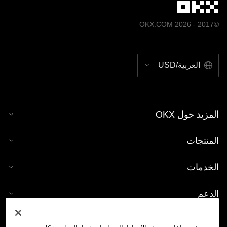
والرسوم البيانية، لا نتحمَّل أي مسؤولية أو التزام قانوني عن أي
أخطاء في الحقائق أو تلك الناتجة عن أي إغفال أو سهو فيها. تخضع
©2017 - 2026 OKX.COM
كل من محفظة OKX Web3 ومتجر الرموز غير القابلة للاستبدال
(NFT) لدى OKX لشروط خدمة منفصلة مُتاحة على
.
www.okx.com
العربية/USD
المزيد حول OKX
المنتجات
الخدمات
الدعم
شراء العملات الرقمية