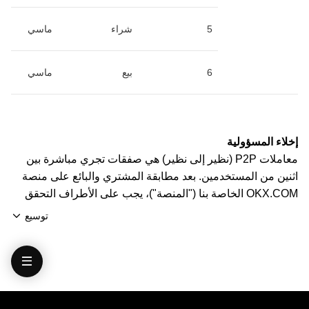
5
شراء
ماسي
6
بيع
ماسي
إخلاء المسؤولية
معاملات P2P (نظير إلى نظير) هي صفقات تجري مباشرة بين
اثنين من المستخدمين. بعد مطابقة المشتري والبائع على منصة
OKX.COM الخاصة بنا ("المنصة")، يجب على الأطراف التحقق
من هوياتهم عن طريق التحقق من اسم مرسل الأموال واسم
توسيع
صاحب الحساب. يجب على البائع تأكيد تطابق الأسماء قبل إصدار
العملات الرمزية في منصة P2P OKX. لا تجري OKX هذا التحقق
نيابة عن الأطراف في معاملة P2P (نظير إلى نظير).
إن استخدامك لخدمات تداول OKX P2P وجميع المعلومات