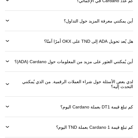
كم عدد Cardano في الإجمالي؟
أين يمكنني معرفة المزيد حول التداول؟
هل يُعد تحويل ADA إلى TND على OKX أمرًا آمنًا؟
أين يُمكنني العثور على مزيد من المعلومات حول ‏Cardano (‏ADA)؟
لدي بعض الأسئلة حول شراء العملات الرقمية. من الذي يُمكنني
التحدث إليه؟
كم تبلغ قيمة 1‏DT بعملة ‏Cardano اليوم؟
كم تبلغ قيمة 1 ‏Cardano بعملة ‏TND اليوم؟