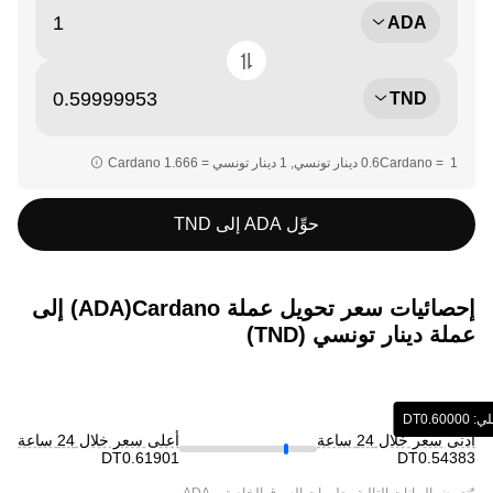
ADA
TND
حوِّل ADA إلى TND
إحصائيات سعر تحويل عملة ‏Cardano(‏ADA) إلى
عملة ‏دينار تونسي (‏TND)
‎‏‏DT‏
أدنى سعر خلال 24 ساعة
أعلى سعر خلال 24 ساعة