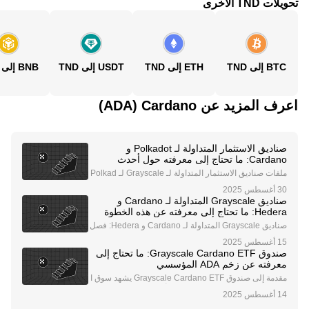
تحويلات TND الأخرى
BTC إلى TND
ETH إلى TND
USDT إلى TND
BNB إلى TND
اعرف المزيد عن‏ Cardano (‏ADA)
صناديق الاستثمار المتداولة لـ Polkadot و
Cardano: ما تحتاج إلى معرفته حول أحدث
اتجاهات الاستثمار في العملات الرقمية
ملفات صناديق الاستثمار المتداولة لـ Grayscale لـ Polkad
ot و Cardano شركة Grayscale، وهي شركة رائدة في إدار
ة الأصول الرقمية، اتخذت خطوة كبيرة في توسيع عروضها ا
صناديق Grayscale المتداولة لـ Cardano و
لاستثمارية في العملات الرقمية من خلال تقدي
Hedera: ما تحتاج إلى معرفته عن هذه الخطوة
الثورية
صناديق Grayscale المتداولة لـ Cardano و Hedera: فصل
جديد في استثمارات العملات الرقمية تُحدث شركة Graysca
le Investments، وهي شركة رائدة في إدارة الأصول الرقمي
صندوق Grayscale Cardano ETF: ما تحتاج إلى
ة، ضجة في مجال العملات الرقمية من خلال تسجي
معرفته عن زخم ADA المؤسسي
مقدمة إلى صندوق Grayscale Cardano ETF يشهد سوق ا
لعملات الرقمية حالة من الترقب بشأن صندوق Grayscale
Cardano ETF ، الذي يمثل خطوة محتملة نحو تبني المؤس