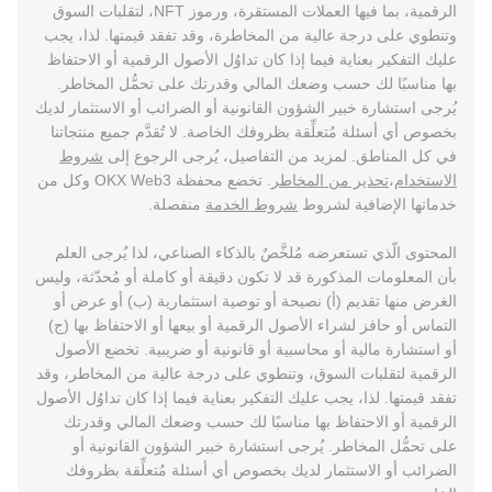
الرقمية، بما فيها العملات المستقرة، ورموز NFT، لتقلبات السوق
وتنطوي على درجة عالية من المخاطرة، وقد تفقد قيمتها. لذا، يجب
عليك التفكير بعناية فيما إذا كان تداوُل الأصول الرقمية أو الاحتفاظ
بها مناسبًا لك حسب وضعك المالي وقدرتك على تحمُّل المخاطر.
يُرجى استشارة خبير الشؤون القانونية أو الضرائب أو الاستثمار لديك
بخصوص أي أسئلة مُتعلِّقة بظروفك الخاصة. لا تُقدَّم جميع منتجاتنا
في كل المناطق. لمزيد من التفاصيل، يُرجى الرجوع إلى
شروط
الاستخدام
،
تحذير من المخاطر
. تخضع محفظة OKX Web3 وكل من
خدماتها الإضافية لشروط
شروط الخدمة
منفصلة.
المحتوى الّذي تستعرضه مُلخَّصٌ بالذكاء الصناعي، لذا يُرجى العلم
بأن المعلومات المذكورة قد لا تكون دقيقة أو كاملة أو مُحدّثة، وليس
الغرض منها تقديم (أ) نصيحة أو توصية استثمارية (ب) أو عرض أو
التماس أو حافز لشراء الأصول الرقمية أو بيعها أو الاحتفاظ بها (ج)
أو استشارة مالية أو محاسبية أو قانونية أو ضريبية. تخضع الأصول
الرقمية لتقلبات السوق، وتنطوي على درجة عالية من المخاطر، وقد
تفقد قيمتها. لذا، يجب عليك التفكير بعناية فيما إذا كان تداوُل الأصول
الرقمية أو الاحتفاظ بها مناسبًا لك حسب وضعك المالي وقدرتك
على تحمُّل المخاطر. يُرجى استشارة خبير الشؤون القانونية أو
الضرائب أو الاستثمار لديك بخصوص أي أسئلة مُتعلِّقة بظروفك