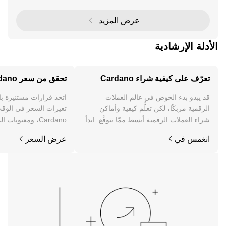
سات لعملة كاردانو (ADA). كواحدة من أكثر منصات البلو
عرض المزيد
الأدلة الإرشادية
تعرّف على كيفية شراء Cardano
تحقق من سعر Cardano
قد يبدو بدء الخوض في عالم العملات
اتخذ قرارات مستنيرة ب
الرقمية مربكًا، لكن تعلُّم كيفية وأماكن
تغيرات السعر في الوقت
شراء العملات الرقمية أبسط ممّا تتوقَّع. ابدأ
Cardano، ومعنويات
رحلتك على تطبيق OKX للجوال، أو هنا على
والمزيد.
انغمس في
عرض السعر
الويب.