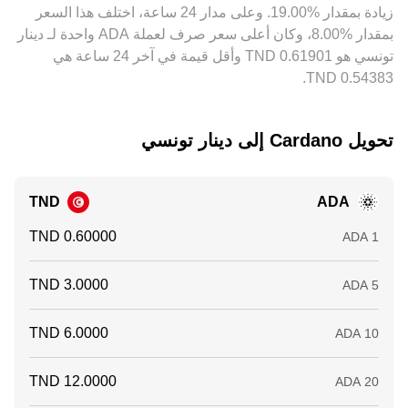
‏زيادة بمقدار ‏‏‎19.00‎%‎‏. وعلى مدار 24 ساعة، اختلف هذا السعر
والسحب، ما يسمح ببقاء فروقات طفيفة بين المنصات.
المكدّسة، تخلق تقلبات قصيرة الأجل وتضيف طبقة ضوضاء سعرية
بمقدار ‏‎8.00‎%‎‏، وكان أعلى سعر صرف لعملة ADA واحدة لـ دينار
فوق هذه العوامل البنيوية.
تونسي هو ‏‎0.61901‏‏ TND وأقل قيمة في آخر 24 ساعة هي
تحويل ‏Cardano إلى ‏دينار تونسي
TND
ADA