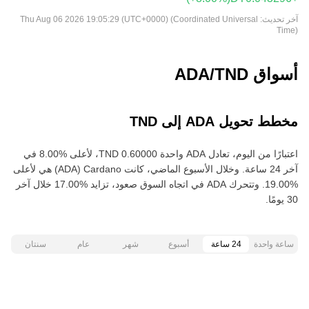
آخر تحديث:
Thu Aug 06 2026 19:05:29 (UTC+0000) (Coordinated Universal
Time)
أسواق ADA/TND
مخطط تحويل ADA إلى TND
اعتبارًا من اليوم، تعادل ADA واحدة ‏‎‏‎0.60000‏‏ TND‏، لأعلى‏ ‏‎8.00‎%‎‏ في
آخر 24 ساعة. وخلال الأسبوع الماضي، كانت Cardano‏ (ADA) هي لأعلى‏
‏‎19.00‎%‎‏. وتتحرك ADA في اتجاه السوق صعود‏، تزايد‏ ‏‎17.00‎%‎‏ خلال آخر
30 يومًا.
ساعة واحدة
24 ساعة
أسبوع
شهر
عام
سنتان