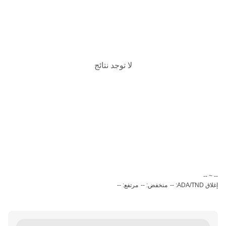
لا توجد نتائج
‏-- ~ ‎--‏
إغلاق ADA/TND: --
منخفض: --
مرتفع: --