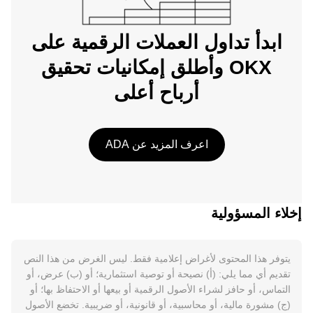
ابدأ تداول العملات الرقمية على
OKX وأطلق إمكانيات تحقيق
أرباح أعلى
اعرف المزيد عن ADA
إخلاء المسؤولية
يتوفر هذا المحتوى لأغراض إعلامية فقط. ليس الغرض من هذا النص
تقديم أي مما يلي: (أ) نصيحة أو توصية استثمارية؛ أو (ب) عرض، أو
التماس، أو حافز لشراء الأصول الرقمية أو بيعها أو الاحتفاظ بها؛ أو
(ج) مشورة مالية، أو محاسبية، أو قانونية، أو ضريبية. تخضع الأصول