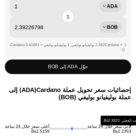
ADA
BOB
حوِّل ADA إلى BOB
إحصائيات سعر تحويل عملة ‏Cardano(‏ADA) إلى
عملة ‏بوليفيانو بوليفي (‏BOB)
‏‎‏‎2.3923‏‏Bs.‏
أدنى سعر خلال 24 ساعة
أعلى سعر خلال 24 ساعة