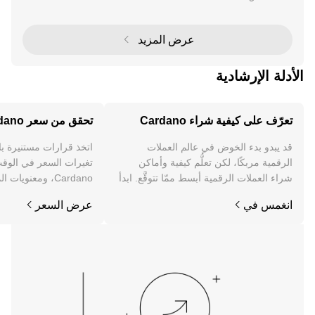
Cardano ETF ، الذي يمثل خطوة محتملة نحو تبني المؤس
سات لعملة كاردانو (ADA). كواحدة من أكثر منصات البلو
عرض المزيد
الأدلة الإرشادية
تعرّف على كيفية شراء Cardano
تحقق من سعر Cardano
قد يبدو بدء الخوض في عالم العملات
اتخذ قرارات مستنيرة ب
الرقمية مربكًا، لكن تعلُّم كيفية وأماكن
تغيرات السعر في الوقت
شراء العملات الرقمية أبسط ممّا تتوقَّع. ابدأ
Cardano، ومعنويات
رحلتك على تطبيق OKX للجوال، أو هنا على
والمزيد.
انغمس في
عرض السعر
الويب.