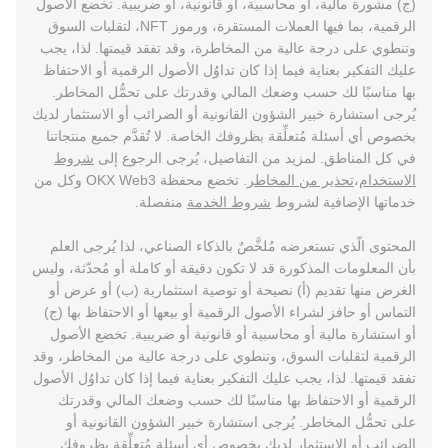
(ج) مشورة مالية، أو محاسبية، أو قانونية، أو ضريبية. تخضع الأصول
الرقمية، بما فيها العملات المستقرة، ورموز NFT، لتقلبات السوق
وتنطوي على درجة عالية من المخاطرة، وقد تفقد قيمتها. لذا، يجب
عليك التفكير بعناية فيما إذا كان تداوُل الأصول الرقمية أو الاحتفاظ
بها مناسبًا لك حسب وضعك المالي وقدرتك على تحمُّل المخاطر.
يُرجى استشارة خبير الشؤون القانونية أو الضرائب أو الاستثمار لديك
بخصوص أي أسئلة مُتعلِّقة بظروفك الخاصة. لا تُقدَّم جميع منتجاتنا
في كل المناطق. لمزيد من التفاصيل، يُرجى الرجوع إلى
شروط
الاستخدام
،
تحذير من المخاطر
. تخضع محفظة OKX Web3 وكل من
خدماتها الإضافية لشروط
شروط الخدمة
منفصلة.
المحتوى الّذي تستعرضه مُلخَّصٌ بالذكاء الصناعي، لذا يُرجى العلم
بأن المعلومات المذكورة قد لا تكون دقيقة أو كاملة أو مُحدّثة، وليس
الغرض منها تقديم (أ) نصيحة أو توصية استثمارية (ب) أو عرض أو
التماس أو حافز لشراء الأصول الرقمية أو بيعها أو الاحتفاظ بها (ج)
أو استشارة مالية أو محاسبية أو قانونية أو ضريبية. تخضع الأصول
الرقمية لتقلبات السوق، وتنطوي على درجة عالية من المخاطر، وقد
تفقد قيمتها. لذا، يجب عليك التفكير بعناية فيما إذا كان تداوُل الأصول
الرقمية أو الاحتفاظ بها مناسبًا لك حسب وضعك المالي وقدرتك
على تحمُّل المخاطر. يُرجى استشارة خبير الشؤون القانونية أو
الضرائب أو الاستثمار لديك بخصوص أي أسئلة مُتعلِّقة بظروفك