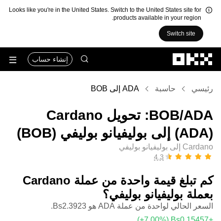
Looks like you're in the United States. Switch to the United States site for
products available in your region.
Switch site
التخطي إلى المحتوى الأساسي
إنشاء حساب
رئيسي
حاسبة
ADA إلى BOB
‏ADA/‏BOB: تحويل ‏Cardano
(‏ADA) إلى ‏بوليفيانو بوليفي (‏BOB)
Cardano إلى بوليفيانو بوليفي
كم تبلغ قيمة واحدة من عملة ‏Cardano
بعملة ‏بوليفيانو بوليفي؟
السعر الحالي لواحدة من عملة ADA هو ‏‎‏‎2.3923‏‏Bs.‏
(‏‎+7.00‎%‎‏)