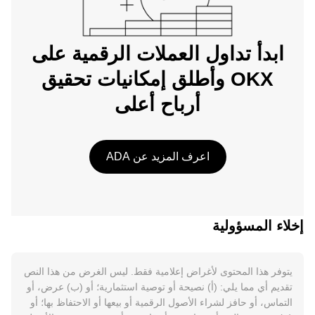
ابدأ تداول العملات الرقمية على
OKX وأطلق إمكانيات تحقيق
أرباح أعلى
اعرف المزيد عن ADA
إخلاء المسؤولية
يتوفر هذا المحتوى لأغراض إعلامية فقط. ليس الغرض من هذا النص
تقديم أي مما يلي: (أ) نصيحة أو توصية استثمارية؛ أو (ب) عرض، أو
التماس، أو حافز لشراء الأصول الرقمية أو بيعها أو الاحتفاظ بها؛ أو