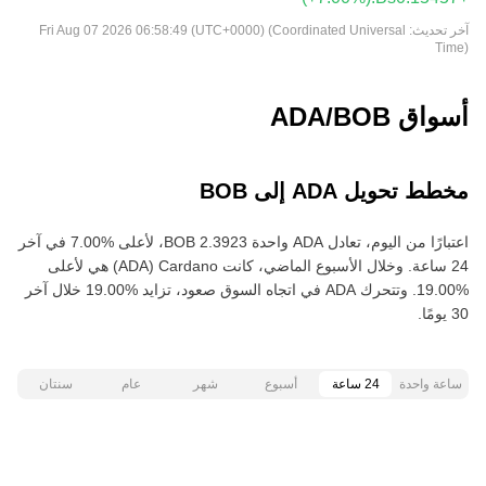
آخر تحديث:
Fri Aug 07 2026 06:58:49 (UTC+0000) (Coordinated Universal
Time)
أسواق ADA/BOB
مخطط تحويل ADA إلى BOB
اعتبارًا من اليوم، تعادل ADA واحدة ‏‎‏‎2.3923‏‏ BOB‏، لأعلى‏ ‏‎7.00‎%‎‏ في آخر
24 ساعة. وخلال الأسبوع الماضي، كانت Cardano‏ (ADA) هي لأعلى‏
‏‎19.00‎%‎‏. وتتحرك ADA في اتجاه السوق صعود‏، تزايد‏ ‏‎19.00‎%‎‏ خلال آخر
30 يومًا.
ساعة واحدة
24 ساعة
أسبوع
شهر
عام
سنتان