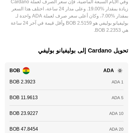
وفي الأيام السبعة الماضية، فإن سعر الصرف لعملة ‏Cardano
حيث يكون أعلى سعراً، لكنها ليست فورية أو كاملة دائماً بسبب
‏زيادة بمقدار ‏‏‎19.00‎%‎‏. وعلى مدار 24 ساعة، اختلف هذا السعر
تكاليف التحويل، أزمنة التسوية، وحدود السحب والإيداع، ما يُبقي
على اختلافات طفيفة بين المنصات.
بمقدار ‏‎7.00‎%‎‏، وكان أعلى سعر صرف لعملة ADA واحدة لـ
بوليفيانو بوليفي هو ‏‎2.5159‏‏ BOB وأقل قيمة في آخر 24 ساعة
هي ‏‎2.2353‏‏ BOB.
تحويل ‏Cardano إلى ‏بوليفيانو بوليفي
BOB
ADA