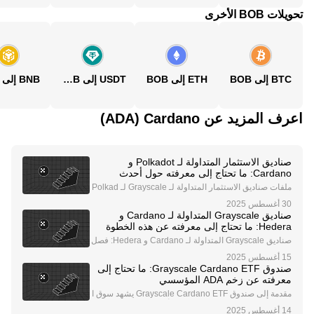
تحويلات BOB الأخرى
BTC إلى BOB
ETH إلى BOB
USDT إلى BOB
BNB إلى BOB
اعرف المزيد عن‏ Cardano (‏ADA)
صناديق الاستثمار المتداولة لـ Polkadot و
Cardano: ما تحتاج إلى معرفته حول أحدث
اتجاهات الاستثمار في العملات الرقمية
ملفات صناديق الاستثمار المتداولة لـ Grayscale لـ Polkad
ot و Cardano شركة Grayscale، وهي شركة رائدة في إدار
ة الأصول الرقمية، اتخذت خطوة كبيرة في توسيع عروضها ا
صناديق Grayscale المتداولة لـ Cardano و
لاستثمارية في العملات الرقمية من خلال تقدي
Hedera: ما تحتاج إلى معرفته عن هذه الخطوة
الثورية
صناديق Grayscale المتداولة لـ Cardano و Hedera: فصل
جديد في استثمارات العملات الرقمية تُحدث شركة Graysca
le Investments، وهي شركة رائدة في إدارة الأصول الرقمي
صندوق Grayscale Cardano ETF: ما تحتاج إلى
ة، ضجة في مجال العملات الرقمية من خلال تسجي
معرفته عن زخم ADA المؤسسي
مقدمة إلى صندوق Grayscale Cardano ETF يشهد سوق ا
لعملات الرقمية حالة من الترقب بشأن صندوق Grayscale