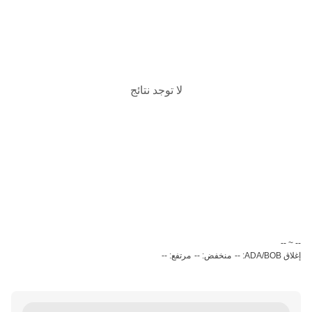
لا توجد نتائج
‏-- ~ ‎--‏
إغلاق ADA/BOB: --
منخفض: --
مرتفع: --