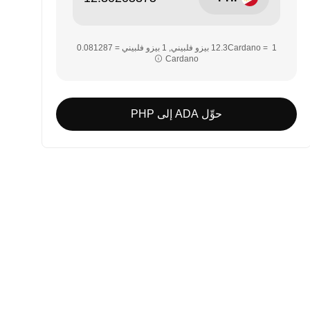
Cardano‏‏
حوِّل ADA إلى PHP