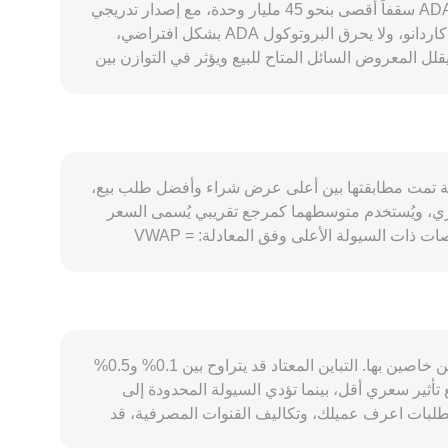
يتحدد ADA/PHP conversion rate عبر تفاعل مجموعة عوامل خاصة بكاردانو وسوق البيزو الفلبيني. على جانب العرض، يمتلك ADA سقفاً أقصى بنحو 45 مليار وحدة، مع إصدار تدريجي
عبر مكافآت التكديس لحفظة الشبكة والمجمّعين، ما يعني تدفقاً يمكن التنبؤ به مقارنةً بشبكات أخرى. لا توجد آلية «تنصيف» في كاردانو، ولا يحرق البروتوكول ADA بشكل افتراضي،
ون مُكدّسة في مجمّعات إثبات الحصة، ما يقلل المعروض السائل المتاح للبيع ويؤثر في التوازن بين
العروض والطلبات. على جانب الطلب، يتأثر ADA باستخدامه كرسوم للمعاملات وتشغيل العقود الذكية عبر Plutus، إضافة إلى نشاط DeFi وNFTs، وإطلاق واستقرار عملات مستقرة
محلية مثل DJED، وتوسّع الجسور والسلاسل الجانبية؛ ارتفاع النشاط على السلسلة يرفع الحاجة إلى ADA ويؤثر في الطلب الفوري. على المستوى الكلي، يميل ADA إلى الارتباط بحركة
حرّكات BTC القوية أن تطغى على أخبار كاردانو الخاصة على المدى القصير. كما يؤثر وضع PHP نفسه؛ قوة البيزو مقابل العملات العالمية وبيئة أسعار الفائدة في
الفلبين تغيّر القدرة الشرائية للمشاركين المحليين، فيما يدفع المزاج العام تجاه الأصول عالية المخاطر التدفقات نحو أو بعيداً عن الكريبتو. تنظيمياً، قد تؤدي الإشارات حول تصنيف ADA
لبيزو وتغذية فروق تقييمية محلية. أخيراً، تضيف ديناميات
دد عند آخر صفقة تمت مطابقتها بين أعلى عرض شراء وأفضل طلب بيع،
السوق المشتقة طبقات من التقلبات القصيرة الأجل: معدلات التمويل في عقود ADA الدائمة تكشف عن انحياز المتداولين على الهامش، وانقضاء خيارات ADA على منصات كبرى قد
عري، ويُستخدم متوسطهما كمرجع تقريبي يُسمى السعر
 زيادات أو انخفاضات في ضغط البيع أو الشراء، وكل ذلك
الوسطي. عند النظر عبر منصات متعددة، تقوم المجمعات بحساب متوسط السعر المرجّح بالحجم VWAP لمنح الوزن الأكبر للمنصات ذات السيولة الأعلى وفق المعادلة: VWAP =
Σ(Price_i × Volume_i) / Σ Volume_i. بالنسبة للتحويل البسيط، يمكن حساب القيمة بالبيزو الفلبيني عبر الصيغة: قيمة PHP = كمية ADA × rate، كما يمكن استخراج كمية ADA
المطلوبة من قيمة PHP عبر: كمية ADA = قيمة PHP / rate. عملياً، كثير من تسعير ADA/PHP على المنصات المحلية يُشتق من أزواج وسيطة مثل ADA/USDT مع تحويل USDT إلى
PHP، لذا يؤثر سعر USDT مقابل PHP في النتيجة النهائية. خارج البورصات المركزية، تتمتع كاردانو بسيولة معتبرة على منصات تداول لامركزي مثل Minswap وSundaeSwap، حيث
تحدد صيغ صانعي السوق الآليين السعر وفق ثابت السيولة x × y = k، ويعكس السعر اللحظي نسبة الأرصدة بين الزوج price = y/x. عندما يُؤخذ نشاط هذه المنصات في الحسبان ضمن
قد يختلف ADA/PHP conversion rate بين منصة وأخرى لأن كل منصة تعتمد على دفتر أوامر مستقل يعكس عرضاً وطلباً محليين خاصين بها. التباين المعتاد قد يتراوح بين 0.1% و0.5%
أثير سعري أقل، بينما تؤدي السيولة المحدودة إلى
متطلبات اعرف عميلك، وتكاليف القنوات المصرفية، قد
تخلق علاوات أو خصومات محلية على ADA مقابل PHP مقارنة بالأسواق الخارجية. بالإضافة إلى ذلك، تعتمد بعض المنصات في تسعير ADA/PHP على مسار عبر USDT، لذا فإن أي