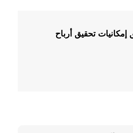
ملات الرقمية على OKX وأطلق إمكانيات تحقيق أرباح