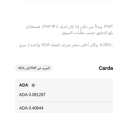
اولون بالتحكيم باستغلال هذه الفروق عبر الشراء من المنصة
لتداول، وتأخيرات التسوية، والفروق التنظيمية، ما يُبقي
بناءً على السعر الحالي، تُقدَّر قيمة 1 ‏ADA بحوالي ‏‏‎12.3021‏ ‏PHP. وهذا يعني أن الحصول على 5 ‏Cardano سيعادل حوالي ‏‏‎61.5103‏ ‏PHP. وبدلاً من ذلك، إذا كان لديك 1 ‏₱ ‏PHP، فستعادل
وفي الأيام السبعة الماضية، فإن سعر الصرف لعملة ‏Cardano ‏زيادة بمقدار ‏‏‎18.00‎%‎‏. وعلى مدار 24 ساعة، اختلف هذا السعر بمقدار ‏‎6.00‎%‎‏، وكان أعلى سعر صرف لعملة ADA واحدة لـ بيزو
المزيد عن PHP إلى ADA
ADA