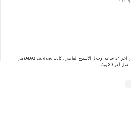
اعتبارًا من اليوم، تعادل ADA واحدة ‏‎‏‎12.3021‏‏ PHP‏، لأعلى‏ ‏‎6.00‎%‎‏ في آخر 24 ساعة. وخلال الأسبوع الماضي، كانت Cardano‏ (ADA) هي