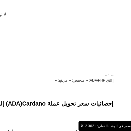
لا ت
‏-- ~ ‎--‏
إغلاق ADA/PHP: --
منخفض: --
مرتفع: --
إحصائيات سعر تحويل عملة ‏Cardano(‏ADA) إلى عملة ‏بيزو فلبيني (‏PHP)
عر في الوقت الفعلي: ‏‎‏‎12.3021‏‏₱‏