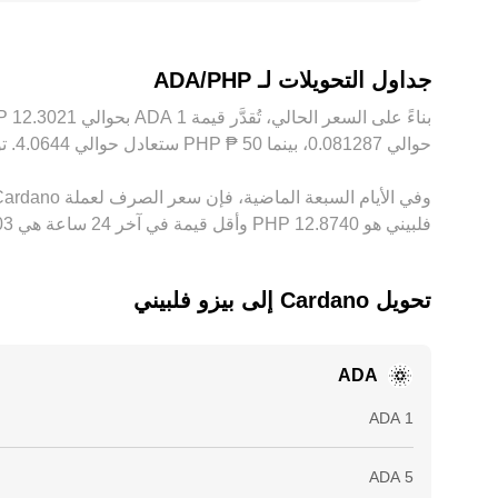
فرق أساس بين DT
الأرخص والبيع على الأعلى سعراً، ما يساعد على تقارب الأس
على اختلافات طفيفة وديناميكية في ADA/PHP conversion rate بين المنصات.
جداول التحويلات لـ ADA/PHP
حوالي ‏‏‎0.081287‏، بينما 50 ‏₱ ‏PHP ستعادل حوالي ‏‏‎4.0644‏. توفر هذه الأرقام مؤشرًا لسعر الصرف بين ‏PHP و‏ADA، وقد يختلف المبلغ الدقيق حسب تقلُّبات السوق.
فلبيني هو ‏‎12.8740‏‏ PHP وأقل قيمة في آخر 24 ساعة هي ‏‎11.3103‏‏ PHP.
تحويل ‏Cardano إلى ‏بيزو فلبيني
ADA