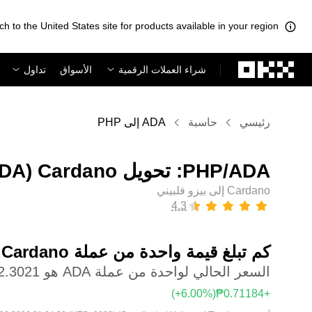
ch to the United States site for products available in your region.
لتخطي إلى المحتوى الأساسي
شراء العملات الرقمية
الأسواق
تداول
رئيسي
حاسبة
ADA إلى PHP
Cardano إلى بيزو فلبيني
كم تبلغ قيمة واحدة من عملة ‏Cardano بعملة ‏بيزو فلبيني؟
السعر الحالي لواحدة من عملة ADA هو ‏‎‏‎12.3021‏‏₱‏
(‏‎+6.00‎%‎‏)