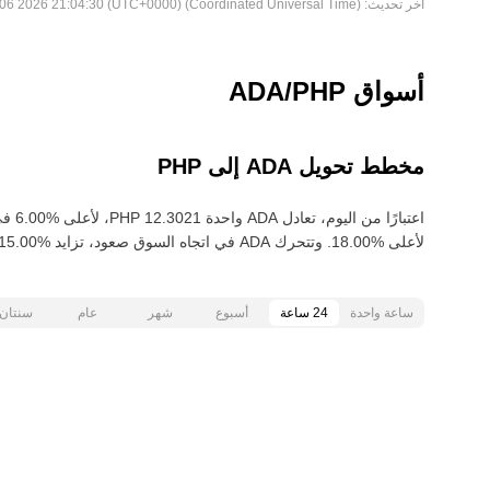
آخر تحديث:
Thu Aug 06 2026 21:04:30 (UTC+0000) (Coordinated Universal Time)
أسواق ADA/PHP
مخطط تحويل ADA إلى PHP
لأعلى‏ ‏‎18.00‎%‎‏. وتتحرك ADA في اتجاه السوق صعود‏، تزايد‏ ‏‎15.00‎%‎‏ خلال آخر 30 يومًا.
ساعة واحدة
24 ساعة
أسبوع
شهر
عام
سنتان