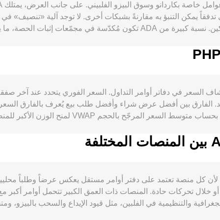
لذلك يعتمد العرض المتداول بشكل كبير على سلوك المالكين. نسبة كبيرة من ADA تك
البيتكوين، حيث يمكن لت
 الامتثال لمزودي الخدمات في الفلبين إلى تغيّر في السيولة المتاحة با
ADA/PH أساساً من آليات اكتشاف السعر في دفاتر أوامر التداول. السعر الفوري يتح
احد. الفارق بين أفضل عرض شراء وأفضل طلب بيع يُعرف بالفارق الس
يانات السلاسل انتقالات الحيتان بين المحافظ والبورصات التي قد تسبق
ADA/PHP conversion rate على المنصات المختلفة.
 خلال تحركات حادة. المنصات ذات العمق الكبير تتحمل أوامر أكبر مع ت
جغرافية والتنظيمية في الفلبين، مثل قيود الإيداع والسحب بالبيزو، و