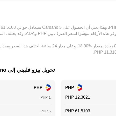
US وPHP أو بين USDT وعملات مرجعية أخرى ينعكس مباشرة في السعر المقتبس. يقوم المتد
عار بمرور الوقت، لكنه ليس مثالياً دائماً بسبب قيود التحويل، ورسوم ا
تحويل ‏بيزو فلبيني إلى ‏Cardano
PHP
PHP