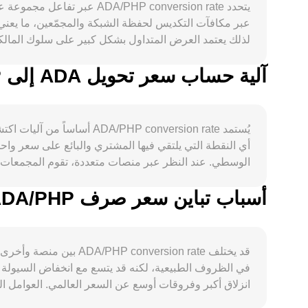
آلية حساب سعر تحويل ADA إلى PHP
قانونياً في أسواق كبرى، وقرارات إنفاذ القوانين، ومتطلبات
يُستمد P conversion rate
أي النقطة التي يلتقي فيها المشتري والبائع على سعر و
يركّز التدفقات حول مستويات سعرية معينة، بينما تُظهر ب
ينعكس في ADA/PHP conversion rate.
أسباب تباين سعر صرف ADA/PHP بين المنصات المختلفة
مؤشرات مرجعية أو عبر صفقات تحكيم، يمكن أن يؤثر ذلك في السعر المرجعي الذي يغذي 
في الظروف الطبيعية، لكنه قد يتسع مع انخفاض السيولة أو
انزلاق أكبر وفروقات أوسع عن السعر العالمي. العوامل ال