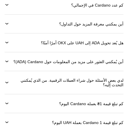
كم عدد Cardano في الإجمالي؟
أين يمكنني معرفة المزيد حول التداول؟
هل يُعد تحويل ADA إلى UAH على OKX أمرًا آمنًا؟
أين يُمكنني العثور على مزيد من المعلومات حول ‏Cardano (‏ADA)؟
لدي بعض الأسئلة حول شراء العملات الرقمية. من الذي يُمكنني
التحدث إليه؟
كم تبلغ قيمة 1‏₴ بعملة ‏Cardano اليوم؟
كم تبلغ قيمة 1 ‏Cardano بعملة ‏UAH اليوم؟