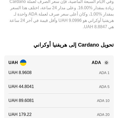
وفي الأيام السبعة الماضية، فإن سعر الصرف لعملة ‏Cardano
دائماً بسبب تكاليف التداول، أوقات التسوية، وحدود السحب
تزاحم الأسعار حول مستويات الإضراب عالية الفائدة المفتوحة،
‏زيادة بمقدار ‏‏‎16.00‎%‎‏. وعلى مدار 24 ساعة، اختلف هذا السعر
والإيداع، ما يبقي قدراً من التباين قائماً عبر المنصات.
وتحركات «الحيتان» على السلسلة أو عبر المنصات تزيد من
بمقدار ‏‎1.00‎%‎‏، وكان أعلى سعر صرف لعملة ADA واحدة لـ
التدفقات اللحظية، وكلها يمكن أن تحرّك conversion rate لزوج
ADA/UAH فوق هذه الأسس البنيوية أو دونها في الأطر الزمنية
هريفنيا أوكراني هو ‏‎9.0996‏‏ UAH وأقل قيمة في آخر 24 ساعة
القصيرة.
هي ‏‎8.8847‏‏ UAH.
تحويل ‏Cardano إلى ‏هريفنيا أوكراني
UAH
ADA