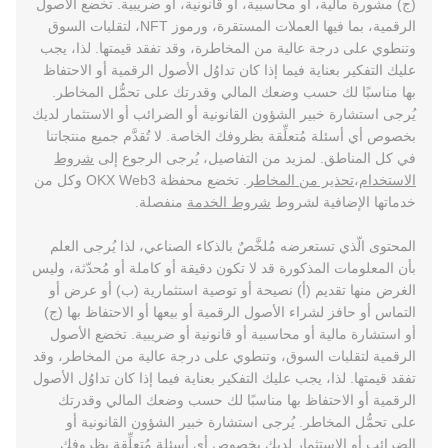
(ج) مشورة مالية، أو محاسبية، أو قانونية، أو ضريبية. تخضع الأصول
الرقمية، بما فيها العملات المستقرة، ورموز NFT، لتقلبات السوق
وتنطوي على درجة عالية من المخاطرة، وقد تفقد قيمتها. لذا، يجب
عليك التفكير بعناية فيما إذا كان تداوُل الأصول الرقمية أو الاحتفاظ
بها مناسبًا لك حسب وضعك المالي وقدرتك على تحمُّل المخاطر.
يُرجى استشارة خبير الشؤون القانونية أو الضرائب أو الاستثمار لديك
بخصوص أي أسئلة مُتعلِّقة بظروفك الخاصة. لا تُقدَّم جميع منتجاتنا
في كل المناطق. لمزيد من التفاصيل، يُرجى الرجوع إلى
شروط
الاستخدام
،
تحذير من المخاطر
. تخضع محفظة OKX Web3 وكل من
خدماتها الإضافية لشروط
شروط الخدمة
منفصلة.
المحتوى الّذي تستعرضه مُلخَّصٌ بالذكاء الصناعي، لذا يُرجى العلم
بأن المعلومات المذكورة قد لا تكون دقيقة أو كاملة أو مُحدّثة، وليس
الغرض منها تقديم (أ) نصيحة أو توصية استثمارية (ب) أو عرض أو
التماس أو حافز لشراء الأصول الرقمية أو بيعها أو الاحتفاظ بها (ج)
أو استشارة مالية أو محاسبية أو قانونية أو ضريبية. تخضع الأصول
الرقمية لتقلبات السوق، وتنطوي على درجة عالية من المخاطر، وقد
تفقد قيمتها. لذا، يجب عليك التفكير بعناية فيما إذا كان تداوُل الأصول
الرقمية أو الاحتفاظ بها مناسبًا لك حسب وضعك المالي وقدرتك
على تحمُّل المخاطر. يُرجى استشارة خبير الشؤون القانونية أو
الضرائب أو الاستثمار لديك بخصوص أي أسئلة مُتعلِّقة بظروفك