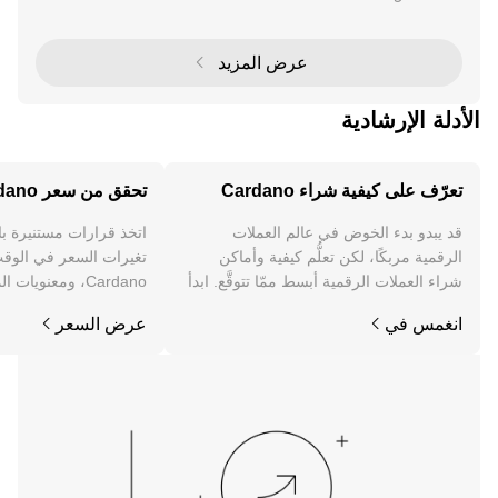
Cardano ETF ، الذي يمثل خطوة محتملة نحو تبني المؤس
سات لعملة كاردانو (ADA). كواحدة من أكثر منصات البلو
عرض المزيد
الأدلة الإرشادية
تعرّف على كيفية شراء Cardano
تحقق من سعر Cardano
قد يبدو بدء الخوض في عالم العملات
اتخذ قرارات مستنيرة ب
الرقمية مربكًا، لكن تعلُّم كيفية وأماكن
تغيرات السعر في الوقت
شراء العملات الرقمية أبسط ممّا تتوقَّع. ابدأ
Cardano، ومعنويات
رحلتك على تطبيق OKX للجوال، أو هنا على
والمزيد.
انغمس في
عرض السعر
الويب.