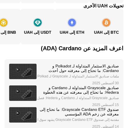
تحويلات UAH الأخرى
BTC إلى UAH
ETH إلى UAH
USDT إلى UAH
BNB إلى UAH
اعرف المزيد عن‏ Cardano (‏ADA)
صناديق الاستثمار المتداولة لـ Polkadot و
Cardano: ما تحتاج إلى معرفته حول أحدث
اتجاهات الاستثمار في العملات الرقمية
ملفات صناديق الاستثمار المتداولة لـ Grayscale لـ Polkad
ot و Cardano شركة Grayscale، وهي شركة رائدة في إدار
ة الأصول الرقمية، اتخذت خطوة كبيرة في توسيع عروضها ا
صناديق Grayscale المتداولة لـ Cardano و
لاستثمارية في العملات الرقمية من خلال تقدي
Hedera: ما تحتاج إلى معرفته عن هذه الخطوة
الثورية
صناديق Grayscale المتداولة لـ Cardano و Hedera: فصل
جديد في استثمارات العملات الرقمية تُحدث شركة Graysca
le Investments، وهي شركة رائدة في إدارة الأصول الرقمي
صندوق Grayscale Cardano ETF: ما تحتاج إلى
ة، ضجة في مجال العملات الرقمية من خلال تسجي
معرفته عن زخم ADA المؤسسي
مقدمة إلى صندوق Grayscale Cardano ETF يشهد سوق ا
لعملات الرقمية حالة من الترقب بشأن صندوق Grayscale