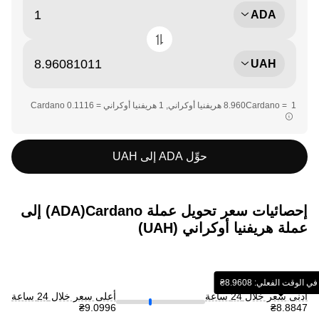
ADA
UAH
حوِّل ADA إلى UAH
إحصائيات سعر تحويل عملة ‏Cardano(‏ADA) إلى
عملة ‏هريفنيا أوكراني (‏UAH)
لوقت الفعلي: ‏‎‏‎8.9608‏‏₴‏
أدنى سعر خلال 24 ساعة
أعلى سعر خلال 24 ساعة