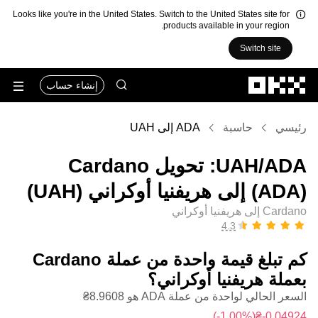
Looks like you're in the United States. Switch to the United States site for
products available in your region.
Switch site
التخطي إلى المحتوى الأساسي
إنشاء حساب
رئيسي
حاسبة
ADA إلى UAH
‏ADA/‏UAH: تحويل ‏Cardano
(‏ADA) إلى ‏هريفنيا أوكراني (‏UAH)
Cardano إلى هريفنيا أوكراني
كم تبلغ قيمة واحدة من عملة ‏Cardano
بعملة ‏هريفنيا أوكراني؟
السعر الحالي لواحدة من عملة ADA هو ‏‎‏‎8.9608‏‏₴‏
(‏‎‎-1.00‎%‎‏)