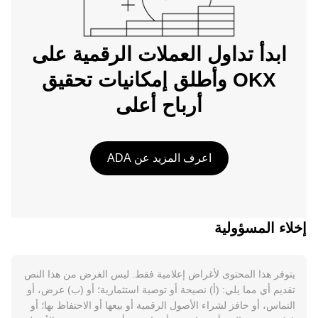
ابدأ تداول العملات الرقمية على
OKX وأطلق إمكانيات تحقيق
أرباح أعلى
اعرف المزيد عن ADA
إخلاء المسؤولية
يتوفر هذا المحتوى لأغراض إعلامية فقط. ليس الغرض من هذا النص
تقديم أي مما يلي: (أ) نصيحة أو توصية استثمارية؛ أو (ب) عرض، أو
التماس، أو حافز لشراء الأصول الرقمية أو بيعها أو الاحتفاظ بها؛ أو