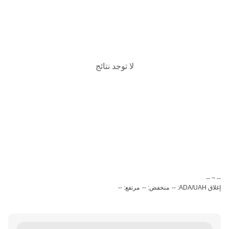
لا توجد نتائج
‏-- ~ ‎--‏
إغلاق ADA/UAH: --
منخفض: --
مرتفع: --