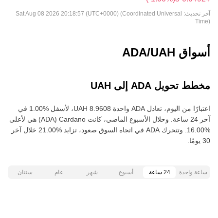
آخر تحديث:
Sat Aug 08 2026 20:18:57 (UTC+0000) (Coordinated Universal
Time)
أسواق ADA/UAH
مخطط تحويل ADA إلى UAH
اعتبارًا من اليوم، تعادل ADA واحدة ‏‎‏‎8.9608‏‏ UAH‏، لأسفل‏ ‏‎1.00‎%‎‏ في
آخر 24 ساعة. وخلال الأسبوع الماضي، كانت Cardano‏ (ADA) هي لأعلى‏
‏‎16.00‎%‎‏. وتتحرك ADA في اتجاه السوق صعود‏، تزايد‏ ‏‎21.00‎%‎‏ خلال آخر
30 يومًا.
ساعة واحدة
24 ساعة
أسبوع
شهر
عام
سنتان