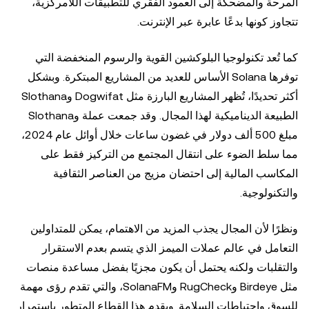
المرحة والمضحكة إلى العمود الفقري للتطبيقات اللامركزية،
تتجاوز كونها بدعًا عابرة عبر الإنترنت.
كما تُعد تكنولوجيا البلوكشين القوية والرسوم المنخفضة التي
توفرها Solana الأساس للعديد من المشاريع المبتكرة. وبشكل
أكثر تحديدًا، تُظهر المشاريع البارزة مثل Dogwifat وSlothana
الطبيعة الديناميكية لهذا المجال. وقد جمعت عملة وSlothana
مبلغ 500 ألف دولار في غضون ساعات خلال أوائل عام 2024،
مما سلط الضوء على انتقال المجتمع من التركيز فقط على
المكاسب المالية إلى احتضان مزيج من العناصر الثقافية
والتكنولوجية.
ونظرًا لأن المجال يجذب المزيد من الاهتمام، يمكن للمتداولين
التعامل في عالم عملات الميمز الذي يتسم بعدم الاستقرار
والتقلبات ولكنه يحتمل أن يكون مجزيًا بفضل مساعدة منصات
مثل Birdeye وRugCheck وSolanaFM، والتي تقدم رؤى مهمة
للسوق واحتياطات السلامة. ويقدم هذا القطاع المتطور باستمرار