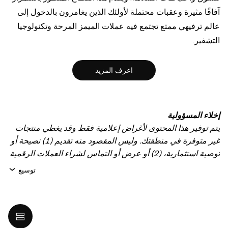
آفاقًا مثيرة وعقبات محتملة لأولئك الذين يغامرون بالدخول إلى
عالم ترفيهي ممتع تجتمع فيه عملات الميمز المرحة وتكنولوجيا
التشفير.
اعرف المزيد
إخلاء المسؤولية
يتم توفير هذا المحتوى لأغراض إعلامية فقط وقد يغطي منتجات
غير متوفرة في منطقتك. وليس المقصود منه تقديم (1) نصيحة أو
توصية استثمارية، (2) أو عرض أو التماس لشراء العملات الرقمية
أو الأصول الرقمية أو بيعها أو الاحتفاظ بها، أو (3) استشارة مالية
توسيع
أو محاسبية أو قانونية أو ضريبية. تنطوي عمليات الاحتفاظ
بالعملات الرقمية/الأصول الرقمية، بما فيها العملات المستقرة،
على درجة عالية من المخاطرة، ويُمكِن أن تشهد تقلّبًا كبيرًا في
قيمتها. لذا، ينبغي لك التفكير جيدًا فيما إذا كان تداول العملات