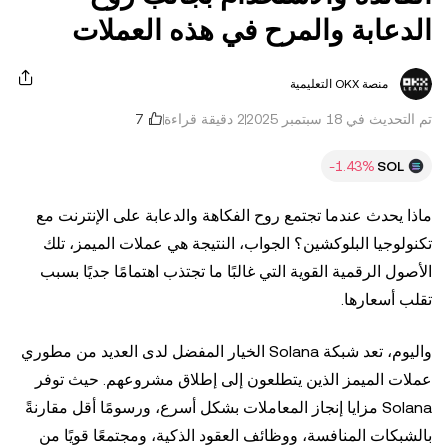
الدعابة والمرح في هذه العملات
منصة OKX التعليمية
تم التحديث في ‏18 سبتمبر 2025
2 دقيقة قراءة
SOL
ماذا يحدث عندما تجتمع روح الفكاهة والدعابة على الإنترنت مع
تكنولوجيا البلوكشين؟ الجواب، النتيجة هي عملات الميمز، تلك
الأصول الرقمية القوية التي غالبًا ما تجتذب اهتمامًا جديًا بسبب
تقلب أسعارها.
واليوم، تعد شبكة Solana الخيار المفضل لدى العديد من مطوري
عملات الميمز الذين يتطلعون إلى إطلاق مشروعهم. حيث توفر
Solana مزايا إنجاز المعاملات بشكل أسرع، ورسومًا أقل مقارنةً
بالشبكات المنافسة، ووظائف العقود الذكية، ومجتمعًا قويًا من