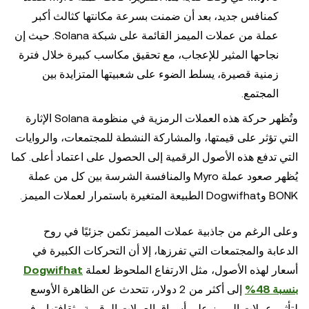
كمنافس جديد، بعد أن ضمنت بسرعة مكانتها كثالث أكبر
عملة من عملات الميمز القائمة على شبكة Solana. حيث إن
نجاحها المثير للإعجاب، مع تحقيق مكاسب كبيرة خلال فترة
زمنية قصيرة، يسلط الضوء على شعبيتها المتزايدة بين
المجتمع.
وتُظهر حركة هذه العملات الرمزية في منظومة Solana الإثارة
التي تؤثر على قيمتها، والمشاركة النشطة للمجتمعات، والروايات
التي تدفع هذه الأصول الرقمية إلى الحصول على اعتماد أعلى. كما
يُظهر صعود عملة Myro والمنافسة الشرسة بين كل من عملة
BONK وDogwifhat الطبيعة المتغيرة باستمرار لعملات الميمز.
وعلى الرغم من جاذبية عملات الميمز تكمن جزئيًا في روح
الدعابة والمجتمعات التي تفرزها، إلا أن التحركات الكبيرة في
أسعار لهذه الأصول، مثل الارتفاع الملحوظ لعملة
Dogwifhat
بنسبة 48%
إلى أكثر من 2 دولار، تتحدث عن الظاهرة الأوسع
لتأثير عملات الميمز على أسواق العملات الرقمية وثقافتها. وفي