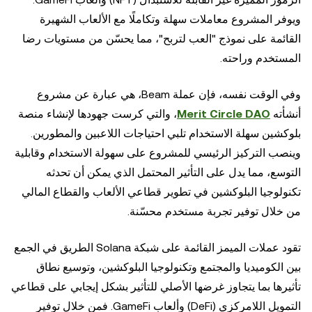
ويوفر المشروع معاملات سهلة وتكاملًا مع الألعاب الشهيرة
القائمة على نموذج "العب لتربح"، مما يحسّن من مستويات رضا
المستخدم وراحته.
وفي الوقت نفسه، فإن عملة Beam، هي عبارة عن مشروع
أنشأته
Merit Circle DAO
، والتي كرست جهودها لإنشاء منصة
بلوكشين سهلة الاستخدام تلبي احتياجات اللاعبين والمطورين.
وينصب التركيز الرئيسي للمشروع على سهولة الاستخدام وقابلية
التوسع، مما يدل على التأثير المحتمل الذي يمكن أن تحدثه
تكنولوجيا البلوكشين في تطوير قطاعي الألعاب والقطاع المالي
من خلال توفير تجربة مستخدم محسّنة.
تقود عملات الميمز القائمة على شبكة Solana الطريق في الجمع
بين الكوميديا والمجتمع وتكنولوجيا البلوكشين، وتوسيع نطاق
تأثيرها بما يتجاوز غرضها الأصلي للتأثير بشكل إيجابي على قطاعي
التمويل اللامركزي (DeFi) وألعاب GameFi. فمن خلال توفير