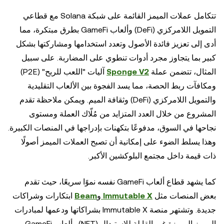
تتكامل عملات الميمز القائمة على شبكة Solana مع قطاعي
التمويل اللامركزي (DeFi) وألعاب GameFi بطرق مبتكرة، مما
أدى إلى تعزيز فائدة الأصول وتعدد استخدامها ومشاركتها بشكل
كبير بما يتجاوز مجرد أدوات تنطوي على المضاربة. على سبيل
المثال، تتضمن عملة
Sponge V2
آليات "اللعب للربح" (P2E)
ومكافآت ربط الحصة، مما يسد الفجوة بين الألعاب التقليدية
والتمويل اللامركزي (DeFi) وثقافة الميم. ويمكن ملاحظة تقدم
المشروع من خلال العدد المتزايد من مُلّاك العملة ومستوى
نجاحها في السوق، مدفوعًا بتكهنات بإدراجها في المنصات الكبيرة.
وهذا يسلط الضوء على إمكانية أن تصبح العملات الميمز أصولًا
ذات قيمة داخل مجتمع البلوكشين الأكبر.
كما يشهد قطاع ألعاب GameFi نفسه نموًا سريعًا، حيث تقدم
بعض المنصات مثل
Immutable X
و
Beam
ابتكارات وشراكات
جديدة. وتشتهر منصة Immutable X بشراكاتها ودعمها لمبادرات
الرموز المميزة غير القابلة للاستبدال (NFT) وألعاب GameFi.