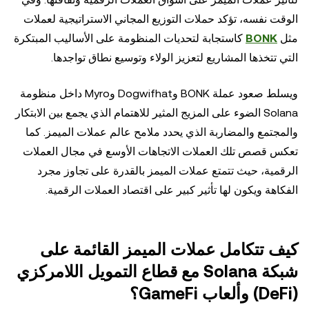
الوقت نفسه، تؤكد حملات التوزيع المجاني الاستراتيجية لعملات
مثل
BONK
كاستجابة لتحديات المنظومة على الأساليب المبتكرة
التي تتخذها المشاريع لتعزيز الولاء وتوسيع نطاق تواجدها.
ويسلط صعود عملة BONK وDogwifhat وMyro داخل منظومة
Solana الضوء على المزيج المثير للاهتمام الذي يجمع بين الابتكار
والمجتمع والمضاربة الذي يحدد ملامح عالم عملات الميمز. كما
تعكس قصص تلك العملات الاتجاهات الأوسع في مجال العملات
الرقمية، حيث تتمتع عملات الميمز بالقدرة على تجاوز مجرد
الفكاهة ويكون لها تأثير كبير على اقتصاد العملات الرقمية.
كيف تتكامل عملات الميمز القائمة على
شبكة Solana مع قطاع التمويل اللامركزي
(DeFi) وألعاب GameFi؟