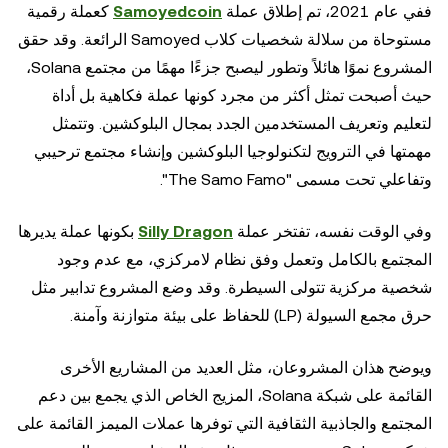
ففي عام 2021، تم إطلاق عملة
Samoyedcoin
كعملة رقمية
مستوحاة من سلالة شخصيات كلاب Samoyed الرائعة. وقد حقق
المشروع نموًا هائلاً وتطور ليصبح جزءًا مهمًا من مجتمع Solana،
حيث أصبحت تمثل أكثر من مجرد كونها عملة فكاهية بل أداة
لتعليم وتعريف المستخدمين الجدد بمجال البلوكشين. وتتمثل
مهمتها في الترويج لتكنولوجيا البلوكشين وإنشاء مجتمع ترحيبي
وتفاعلي تحت مسمى "The Samo Famo".
وفي الوقت نفسه، تفتخر عملة
Silly Dragon
بكونها عملة يديرها
المجتمع بالكامل وتعمل وفق نظام لامركزي، مع عدم وجود
شخصية مركزية تتولى السيطرة. وقد وضع المشروع تدابير مثل
حرق مجمع السيولة (LP) للحفاظ على بيئة متوازنة وآمنة.
ويوضح هذان المشروعان، مثل العديد من المشاريع الأخرى
القائمة على شبكة Solana، المزيج الخاص الذي يجمع بين دعم
المجتمع والجاذبية الثقافية التي توفرها عملات الميمز القائمة على