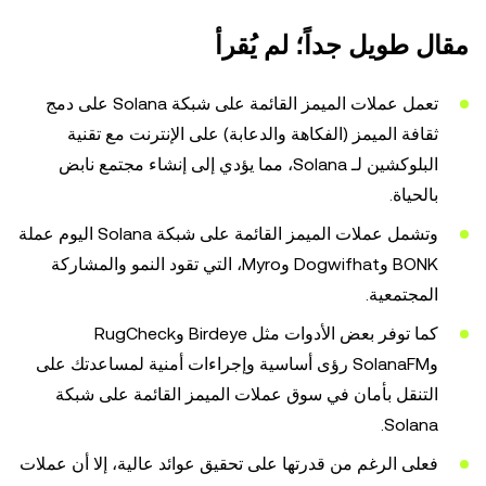
مقال طويل جداً؛ لم يُقرأ
تعمل عملات الميمز القائمة على شبكة Solana على دمج
ثقافة الميمز (الفكاهة والدعابة) على الإنترنت مع تقنية
البلوكشين لـ Solana، مما يؤدي إلى إنشاء مجتمع نابض
بالحياة.
وتشمل عملات الميمز القائمة على شبكة Solana اليوم عملة
BONK وDogwifhat وMyro، التي تقود النمو والمشاركة
المجتمعية.
كما توفر بعض الأدوات مثل Birdeye وRugCheck
وSolanaFM رؤى أساسية وإجراءات أمنية لمساعدتك على
التنقل بأمان في سوق عملات الميمز القائمة على شبكة
Solana.
فعلى الرغم من قدرتها على تحقيق عوائد عالية، إلا أن عملات