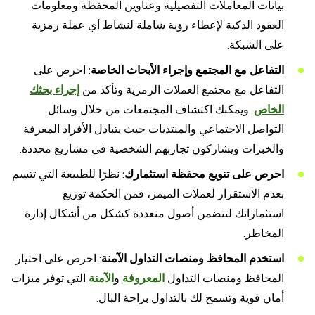
بيانات المعاملات التفصيلية وعناوين المحفظة ومعلومات
العقود الذكية لإعطاء رؤية شاملة لنشاط أي عملة رمزية
على الشبكة.
التفاعل مع المجتمع وإجراء الأبحاث الخاصة
: احرص على
التفاعل مع مجتمع العملات الرمزية وتأكد من
إجراء بحثك
الخاص
. ويمكنك اكتشاف المجتمعات من خلال وسائل
التواصل الاجتماعي والمنتديات حيث يتبادل الأفراد المعرفة
والخبرات ويشاركون تجاربهم الشخصية في مشاريع محددة.
احرص على تنويع محفظة استثمارك
: نظرًا للطبيعة التي تتسم
بعدم الاستقرار لعملات الميمز، فمن الحكمة توزيع
استثماراتك لتتضمن أصول متعددة كشكل من أشكال إدارة
المخاطر.
استخدم المحافظ ومنصات التداول الآمنة
: احرص على اختيار
المحافظ ومنصات التداول
المعروفة
و
الآمنة
التي توفر ميزات
أمان قوية وتسمح لك بالتداول براحة البال.