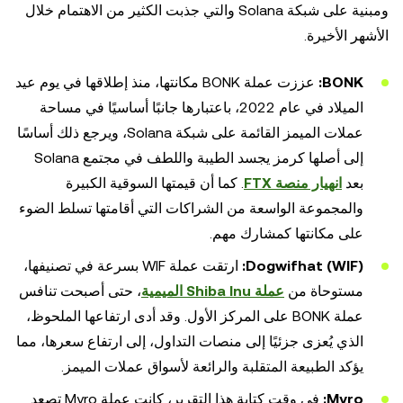
ومبنية على شبكة Solana والتي جذبت الكثير من الاهتمام خلال
الأشهر الأخيرة.
BONK:
عززت عملة BONK مكانتها، منذ إطلاقها في يوم عيد
الميلاد في عام 2022، باعتبارها جانبًا أساسيًا في مساحة
عملات الميمز القائمة على شبكة Solana، ويرجع ذلك أساسًا
إلى أصلها كرمز يجسد الطيبة واللطف في مجتمع Solana
بعد
انهيار منصة FTX
. كما أن قيمتها السوقية الكبيرة
والمجموعة الواسعة من الشراكات التي أقامتها تسلط الضوء
على مكانتها كمشارك مهم.
Dogwifhat (WIF):
ارتقت عملة WIF بسرعة في تصنيفها،
مستوحاة من
عملة Shiba Inu الميمية
، حتى أصبحت تنافس
عملة BONK على المركز الأول. وقد أدى ارتفاعها الملحوظ،
الذي يُعزى جزئيًا إلى منصات التداول، إلى ارتفاع سعرها، مما
يؤكد الطبيعة المتقلبة والرائعة لأسواق عملات الميمز.
Myro:
في وقت كتابة هذا التقرير، كانت عملة Myro
تصعد