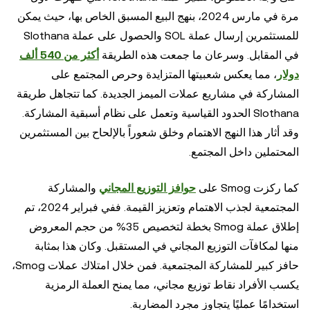
مرة في مارس 2024، بنهج البيع المسبق الخاص بها، حيث يمكن
للمستثمرين إرسال عملة SOL والحصول على عملة Slothana
في المقابل. وسرعان ما جمعت هذه الطريقة
أكثر من 540 ألف
دولار
، مما يعكس شعبيتها المتزايدة وحرص المجتمع على
المشاركة في مشاريع عملات الميمز الجديدة. كما تتجاهل طريقة
Slothana الحدود القياسية وتعمل على نظام أسبقية المشاركة.
وقد أثار هذا النهج الاهتمام وخلق شعوراً بالإلحاح بين المستثمرين
المحتملين داخل المجتمع.
كما ركزت Smog على
حوافز التوزيع المجاني
والمشاركة
المجتمعية لجذب الاهتمام وتعزيز القيمة. ففي فبراير 2024، تم
إطلاق عملة Smog بخطة لتخصيص 35% من حجم المعروض
منها لمكافآت التوزيع المجاني في المستقبل. وكان هذا بمثابة
حافز كبير للمشاركة المجتمعية. فمن خلال امتلاك عملات Smog،
يكسب الأفراد نقاط توزيع مجاني، مما يمنح العملة الرمزية
استخدامًا عمليًا يتجاوز مجرد المضاربة.