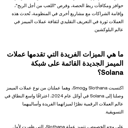
حوافز ومكافآت ربط الحصة، وفرص "اللعب من أجل الربح"،
وإقامة الشراكات مع مشاريع أخرى في المنظومة، تُحدث هذه
العملات ثورة في التعريف التقليدي لثقافة عملات الميمز في
عالم البلوكشين.
ما هي الميزات الفريدة التي تقدمها عملات
الميمز الجديدة القائمة على شبكة
Solana؟
اكتسبت Slothana وSmog، وهما عملتان من نوع عملات الميمز
وصلتا إلى Solana في أوائل عام 2024، اعترافًا واسع النطاق في
عالم العملات الرقمية نظرًا لميزاتهما الفريدة وأساليبهما
التسويقية.
على وجه الخصوص، تتميز عملة Slothana، التي ظهرت لأول