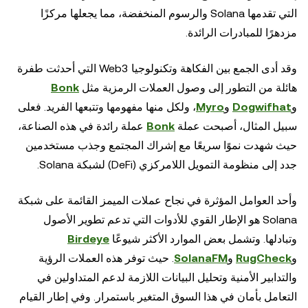
التي تقدمها Solana والرسوم المنخفضة، مما يجعلها مركزًا
مزدهرًا للمبادرات الرائدة.
وقد أدى الجمع بين الفكاهة وتكنولوجيا Web3 التي أحدثت طفرة
هائلة من التطور إلى وصول العملات الرمزية مثل
Bonk
و
Dogwifhat
و
Myro
، ولكل منها مفهومها وتتبعها الفريد. فعلى
سبيل المثال، أصبحت عملة
Bonk
عملة رائدة في هذه الصناعة،
حيث شهدت نموًا سريعًا مع إشراك المجتمع وجذب مستخدمين
جدد إلى منظومة التمويل اللامركزي (DeFi) لشبكة Solana.
وأحد العوامل المؤثرة في نجاح عملات الميمز القائمة على شبكة
Solana هو الإطار القوي للأدوات التي تدعم تطوير الأصول
وتبادلها. وتشمل بعض الموارد الأكثر شيوعًا
Birdeye
و
RugCheck
و
SolanaFM
. حيث توفر هذه العملات الرؤية
والتدابير الأمنية وتحليل البيانات اللازمة لدعم المتداولين في
التعامل بأمان في هذا السوق المتغير باستمرار. وفي إطار القيام