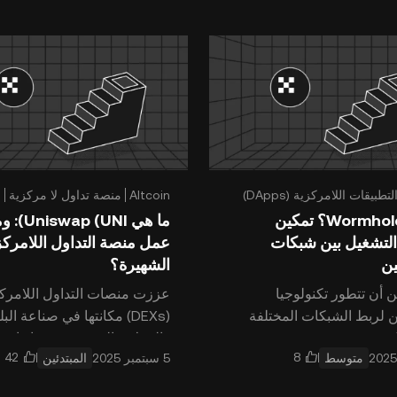
ي غالبًا
لتطبيقات اللامركزية (DApps)
Altcoin
منصة تداول لا مركزية
i
ما هي Wormhole؟ تمكين
ما هي p (UNI
التشغيل بين شبكات
عمل منصة التداول اللامركز
ين
الشهيرة؟
 أن تتطور تكنولوجيا
عززت منصات التداول اللامرك
ن لربط الشبكات المختلفة
(DEXs) مكانتها في صناعة ا
بسلاسة؟ يقود Wormhole ، وهو
والعملات الرقمية. حيث إنها توف
متوسط
المبتدئين
 المراسلة عبر الشبكات،
لمعضلة المركزية من خلال ال
و هذا الواقع بمساعدة
للمستخدمين بالتف