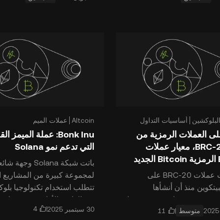
Tether
عن الفرق بين معايي
لبلوكشين
أساسيات التداول
Altcoin
عملات الميم
ى العملات الرمزية من
Bonk Inu: عملة الميمز ال
معيار BRC-20، معيار عملات
التي تدعم نمو Solana
يد
باتت شبكة Solana وجهة ش
استحوذت عملات BRC-20 على
لمجموعة كبيرة من المشاريع ا
يتكوين منذ أن أنشأها
تتطلب استخدام تكنولوجيا بلو
@Domodata في 8 مارس 2023. ما
من الطبقة الأولى سريعة ولا تح
متوسط
هو معيار BRC-20 للعملات الرمزية؟
أذونات. ولقد سعى الكثي