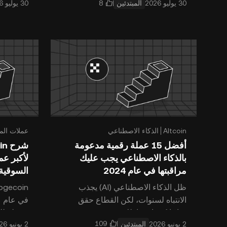
المبتدئين
هذا المجال. وتُعد عملات
شائعة بن
Altcoin
الذكاء الاصطناعي
عملات الم
أفضل 15 عملة رقمية مدعومة
بالذكاء الاصطناعي يجب عليك
لأكبر عم
مراقبتها في عام 2024
السوقية
ظل الذكاء الاصطناعي (AI) يجذب
الانتباه لسنوات، لكن القطاع حقق
نجاحًا كبيرًا مع إطلاق ChatGPT. فقد
سهولة للع
المبتدئين
أصبح برنامج الدردشة الآلي الجديد من