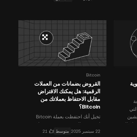
Bitcoin
قوية
القروض بضمانات من العملات
الرقمية: هل يمكنك الاقتراض
مقابل الاحتفاظ بعملاتك من
ائعة
Bitcoin؟
لتي
كشين
تخيل أنك احتفظت بعملة Bitcoin
تاج إلى
لفترة من الوقت، وشهدت نموها
متوسط
المذهل. والآن، ظهرت نفقات غير