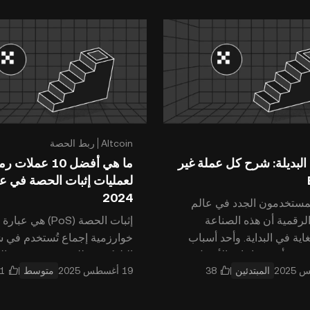
Altcoin
ربط الحصة
البديلة: شرح كل عملة غير
ما هي أفضل 10 عملات
لعمليات إثبات الحصة في ع
2024
لمستخدمون الجدد في عالم
لرقمية أن هذه الصناعة
إثبات الحصة (PoS) هي عب
اية في البداية. وأحد أسباب
خوارزمية إجماع تُستخدم في 
قيقة أن مساحات الأصول
البلوكشين للتحقق من صحة ال
المبتدئين
متوسط
تأتي مع قاموس
وإنشاء كتل جديدة. ويختلف نمو
إثبات الحصة (PoS) عن نم