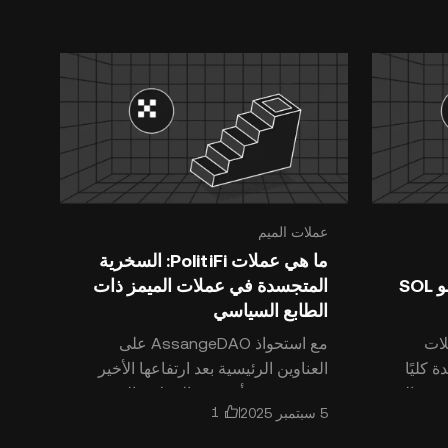
متوقعة. وفي حين أنه يمكنك كالعادة
بيع بعض عملات BTC لتغطية ا
عملات الميم
ما هي عملات PolitiFi: السخرية
وEthereum: هل سيهدد نمو SOL
المتجسدة في عملات الميمز ذات
الطابع السياسي
لات
مع استحواذ AssangeDAO على
 كليًا
العناوين الرئيسية بعد ارتفاعها الأخير
في عالم
بنسبة 80%، أصبحت العملات الرقمية
مبتدئين
والرموز المماثلة التي تستحضر نفس
المواضيع السياسية