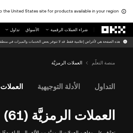
o the United States site for products available in your region.
لتخطي إلى المحتوى الأساسي
شراء العملات الرقمية
الأسواق
تداول
هذه الصفحة هي لأغراض إعلامية فقط. قد لا تتوفر بعض الخدمات والميزات في منطقت
منصة التعلُّم
العملات الرمزيَّة
التداول
الأدلة التوجيهية
العملات ا
العملات الرمزيَّة (61)
تعرَّف على مفاهيم العملات الرمزيَّة من الألف إلى الياء. بدءًا من عملة Bitcoin ووصولًا إلى العملات المُستقرَّة، مرورًا بعملة Ethereum وعملات