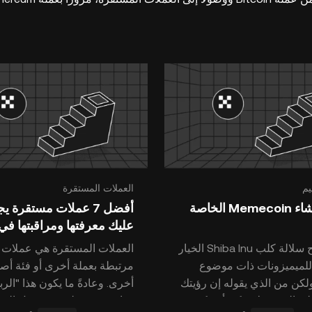
يم
العملات المستقرة
كيفية إنشاء Memecoin الخاصة
أفضل 7 عملات مستقرة 
عليك معرفتها ومراقبتها في 024
ربما أصبح سلالة كلب Shiba Inu الخيار
العملات المستقرة هي عملات 
لميميزونات ذات موضوع
مرتبطة بعملة أخرى أو فئة أص
ولكن من الذي يقوله إن رؤيتك
أخرى. وعادةً ما يكون هذا "الر
لى الميميز لا يمكن أن تكون
عبارة عن عملة نقدية مثل الدول