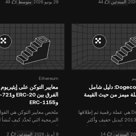
المبتدئين
متوسط
فس ا
الأمريكي أو اليورو، وقد
يم
Ethereum
شرح Dogecoin: دليل شامل
معايير التوكن على إيثيريوم 
لة ميمز من حيث القيمة
الفرق بين C-20
وERC-1155
Dogecoin هي عملة رقمية تم إطلاقها
ملخص معايير التوكن هي القوا
في عام 2013 كبديل خفيف وأكثر
البرمجية التي تُحدِّد كيف تُنشأ
ملات الرقمية الرائدة مثل
الرقمية وكيف تعمل على شبك
المبتدئين
المبتدئين
Bitcoin (BTC) و Ethereum (ETH) و
إيثيريوم (Ethereum).