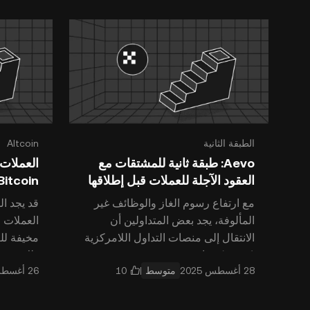
الطبقة الثانية
Altcoin
Aevo: طبقة ثانية للمشتقات مع
العملات 
العقود الآجلة للعملات قبل إطلاقها
Bitcoin
مع ارتفاع رسوم الغاز والوظائف غير
قد يجد ا
المألوفة، يجد بعض المتداولين أن
العملات ا
الانتقال إلى منصات التداول اللامركزية
مخيفة للغ
(DEXs) بمثابة جسر يصعب عبوره
ذلك هو ح
متوسط
عندما يتعلق الأمر
الرقمية 