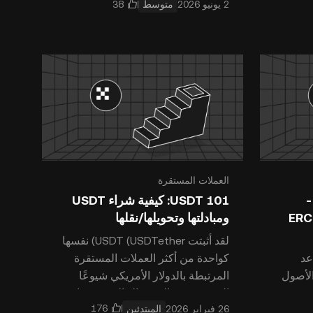
متوسط
جديدة تمامًا أو استخدام عملية انقسام
Bitcoin. ومع
العملات المستقرة
-
USDT 101: كيفية شراء USDT
ER وERC-721
ومبادلتها وتحويلها/نقلها
لقد أثبتت USDT (USDTether) نفسها
عد
كواحدة من أكثر العملات المستقرة
 الأصول
المرتبطة بالدولار الأمريكي شيوعًا
ة
المتوفرة في الوقت الحالي. حيث إن
المبتدئين
 إذا كنت تتساءل
التقلبات المنخفضة