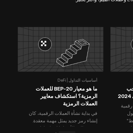
أساسيات التداول
DeFi
يجب
ما هو معيار BEP-20 للعملات
2
الرمزية؟ استكشاف معايير
العملات الرمزية
رقمية
ول
في بداية نشأة العملات الرقمية، كان
بط"
إنشاء رمز جديد يمثل مهمة معقدة.
ار
حيث تطلب الأمر إما إنشاء بلوكشين