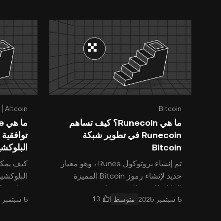
القوية الت
Bitcoin
Altcoin
ا
ما هي Runecoin؟ كيف تساهم
Runecoin في تطوير شبكة
توافقية 
Bitcoin
البلوكش
تم إنشاء بروتوكول Runes ، وهو معيار
كيف يمكن
جديد لإنشاء رموز Bitcoin المميزة
البلوكشي
القابلة للاستبدال، في عام 2024 مع
متوسط
الكثير من الإثارة والنشاط حيث اندفع
بروتوكول
المستخدمون
الطريق نح