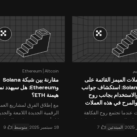
ا
يم
Altcoin
Ethereum
ات الميمز القائمة على
مقارنة بين شبكة Solana
شبكة Solana: استكشاف جوانب
والاستخدام بجانب روح
هيمنة ETH؟
والمرح في هذه العملات
مع إطلاق الفرِق لمشاريع العم
 عندما تجتمع روح الفكاهة
الرقمية الجديدة اللامعة والجديدة
على الإنترنت مع تكنولوجيا
كل أسبوعين، قد يكون التنقل 
المبتدئين
متوسط
؟ الجواب، النتيجة هي
العملات الرقمية أمرًا مربكًا لل
ميمز، تلك الأصول الرقمية
في هذ