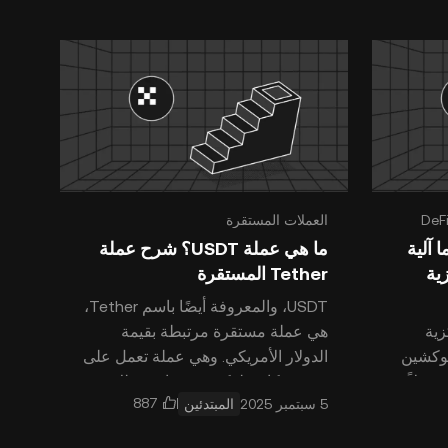
DeF
العملات المستقرة
Uniswa): وما آلية
ما هي عملة USDT؟ شرح عملة
ية
Tether المستقرة
USDT، والمعروفة أيضًا باسم Tether،
زية
هي عملة مستقرة مرتبطة بقيمة
لبلوكشين
الدولار الأمريكي. وهي عملة تعمل على
ر حلاً
عدد شبكات بلوكشين، بما في ذلك
المبتدئين
سماح
Ethereum (ETH) ، و T