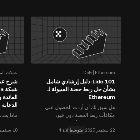
على البلوكشين الخاصة بـ Solan
BRC-20 هو معيار للعملات الرمزية 
Ethereum
DeFi
عملات الم
Lido 101: دليل إرشادي شامل
شرح عمل
بشأن حل ربط حصة السيولة لـ
Ethereum
الفائدة 
الدعابة 
هل سبق لك أن أردت الحصول على
مكافآت ربط الحصة دون قيود
ماذا يحدث
والمتمثلة في حجز أصولك؟ إذا كان
والدعابة 
متوسط
الأمر كذلك، قد يكون Lido هو الجواب.
البلوكشين
حيث ظهرت هذه المنصة كحل ل
عملات ال