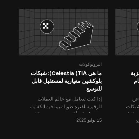
البروتوكولات
 رمزية
ما هي Celestia (TIA): شبكات
ام
بلوكشين معيارية لمستقبل قابل
للتوسع
ارة عن
إذا كنت تتعامل مع عالم العملات
شبكات
الرقمية لفترة طويلة بما فيه الكفاية،
معاملات
فمن المؤكد أنك سمعت عن مشكلات
ذج
في مراحل التأسيس مثل انقطاع خدمة
شبكات البلوكشين من