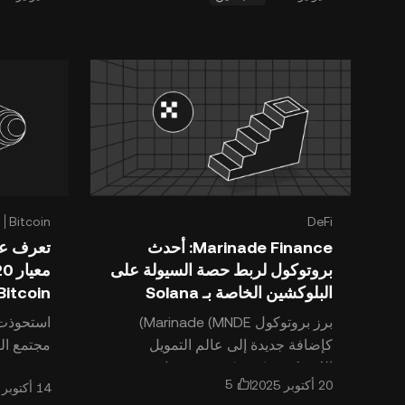
OpenAI أكثر تقدم
 (USDT) .
DeFi
Bitcoin
ا
Marinade Finance: أحدث
تعرف عل
بروتوكول لربط حصة السيولة على
البلوكشين الخاصة بـ Solana
Bitcoin الرمزية Bitcoin الجد
برز بروتوكول Marinade (MNDE)
كإضافة جديدة إلى عالم التمويل
مجتمع الب
اللامركزي (DeFi) ، حيث يعمل
كبروتوكول قوي لربط حصة السيولة