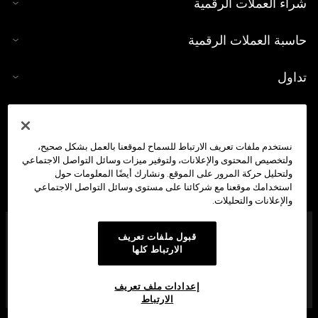
شراء العملات الرقمية
حاسبة العملات الرقمية
تداول
نستخدم ملفات تعريف الارتباط للسماح لموقعنا بالعمل بشكل صحيح،
ولتخصيص المحتوى والإعلانات، ولتوفير ميزات وسائل التواصل الاجتماعي
ولتحليل حركة المرور على الموقع. ونشارك أيضًا المعلومات حول
استخدامك موقعنا مع شركائنا على مستوى وسائل التواصل الاجتماعي
والإعلانات والتحليلات.
شركة OKX Middle East Fintech FZE مُرخَّصة من هيئة تنظيم
قبول ملفات تعريف
الأصول الافتراضية في دبي (VARA) بموجب الرقم المرجعي:
الارتباط كلها
VL/23/12/003 لتقديم: (1) خدمات تداول الأصول الافتراضية، (2)
وخدمات إقراض الأصول الافتراضية واقتراضها، (3) وخدمات إدارة
الأصول الافتراضية والاستثمار فيها، (4) وخدمات وسيط-تاجر
إعدادات ملف تعريف
الأصول الافتراضية. منطقة وان سنترال، دبي، الإمارات
الارتباط