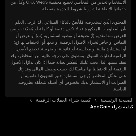
الاستخدام
،
تحذير من المخاطر
. تخضع محفظة OKX Web3 وكل من
خدماتها الإضافية لشروط
شروط الخدمة
منفصلة.
المحتوى الّذي تستعرضه مُلخَّصٌ بالذكاء الصناعي، لذا يُرجى العلم
بأن المعلومات المذكورة قد لا تكون دقيقة أو كاملة أو مُحدّثة، وليس
الغرض منها تقديم (أ) نصيحة أو توصية استثمارية (ب) أو عرض أو
التماس أو حافز لشراء الأصول الرقمية أو بيعها أو الاحتفاظ بها (ج)
أو استشارة مالية أو محاسبية أو قانونية أو ضريبية. تخضع الأصول
الرقمية لتقلبات السوق، وتنطوي على درجة عالية من المخاطر، وقد
تفقد قيمتها. لذا، يجب عليك التفكير بعناية فيما إذا كان تداوُل الأصول
الرقمية أو الاحتفاظ بها مناسبًا لك حسب وضعك المالي وقدرتك
على تحمُّل المخاطر. يُرجى استشارة خبير الشؤون القانونية أو
الضرائب أو الاستثمار لديك بخصوص أي أسئلة مُتعلِّقة بظروفك
الخاصة.
الصفحة الرئيسية
كيفية شراء العملات الرقمية
كيفية شراء ApeCoin