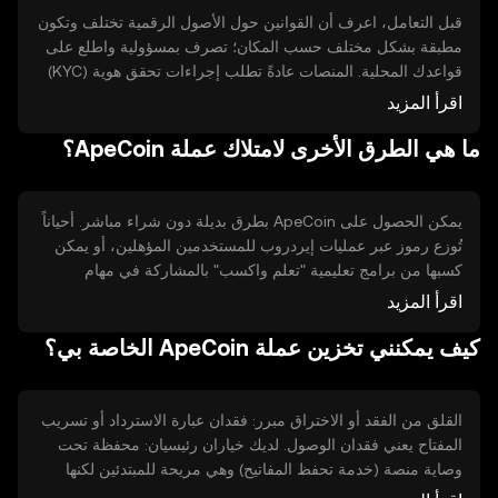
المنفعة على تبني النظام من قبل مطوريه ومجتمعه. لا تفترض أن
قبل التعامل، اعرف أن القوانين حول الأصول الرقمية تختلف وتكون
الشراء يحقق منفعة مالية؛ اعتبره أداة للاستعمال داخل منظومة
مطبقة بشكل مختلف حسب المكان؛ تصرف بمسؤولية واطلع على
رقمية.
قواعدك المحلية. المنصات عادةً تطلب إجراءات تحقق هوية (KYC)
ومكافحة غسل أموال (AML) قبل إتاحة سحب وودائع كبيرة.
اقرأ المزيد
النشاطات الرقمية قد تكون لها تبعات ضريبية؛ تحقق من قواعدك
ما هي الطرق الأخرى لامتلاك عملة ApeCoin؟
المحلية أو استشر متخصصاً. احتفظ بسجلات المعاملات، وتأكد من
فهم رسوم الشبكة والسلع الرقمية قبل أي عملية.
يمكن الحصول على ApeCoin بطرق بديلة دون شراء مباشر. أحياناً
تُوزع رموز عبر عمليات إيردروب للمستخدمين المؤهلين، أو يمكن
كسبها من برامج تعليمية "تعلم واكسب" بالمشاركة في مهام
تعليمية. قد تكافئ بعض بروتوكولات السيولة ومزودو السيولة
اقرأ المزيد
بمكافآت أو رموز، أو تُمنح مكافآت للمشاركة في أنشطة الحوكمة أو
كيف يمكنني تخزين عملة ApeCoin الخاصة بي؟
تنفيذ مهام داخل المنصة. كل طريقة لها متطلبات جهد ومخاطر مثل
التحقق، تأمين المفاتيح، أو تقلبات قيمة الرموز.
القلق من الفقد أو الاختراق مبرر: فقدان عبارة الاسترداد أو تسريب
المفتاح يعني فقدان الوصول. لديك خياران رئيسيان: محفظة تحت
وصاية منصة (خدمة تحفظ المفاتيح) وهي مريحة للمبتدئين لكنها
تتطلب الثقة في مزود الخدمة؛ ومحفظة غير وصاية (أنت تملك