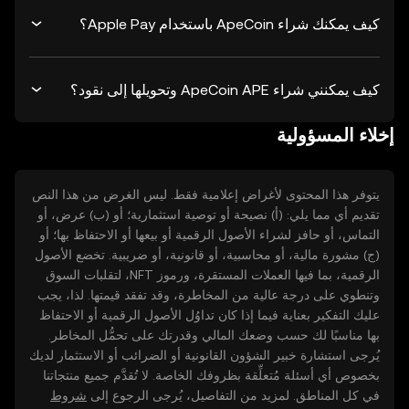
كيف يمكنك شراء ApeCoin باستخدام Apple Pay؟
كيف يمكنني شراء ApeCoin APE وتحويلها إلى نقود؟
إخلاء المسؤولية
يتوفر هذا المحتوى لأغراض إعلامية فقط. ليس الغرض من هذا النص
تقديم أي مما يلي: (أ) نصيحة أو توصية استثمارية؛ أو (ب) عرض، أو
التماس، أو حافز لشراء الأصول الرقمية أو بيعها أو الاحتفاظ بها؛ أو
(ج) مشورة مالية، أو محاسبية، أو قانونية، أو ضريبية. تخضع الأصول
الرقمية، بما فيها العملات المستقرة، ورموز NFT، لتقلبات السوق
وتنطوي على درجة عالية من المخاطرة، وقد تفقد قيمتها. لذا، يجب
عليك التفكير بعناية فيما إذا كان تداوُل الأصول الرقمية أو الاحتفاظ
بها مناسبًا لك حسب وضعك المالي وقدرتك على تحمُّل المخاطر.
يُرجى استشارة خبير الشؤون القانونية أو الضرائب أو الاستثمار لديك
بخصوص أي أسئلة مُتعلِّقة بظروفك الخاصة. لا تُقدَّم جميع منتجاتنا
في كل المناطق. لمزيد من التفاصيل، يُرجى الرجوع إلى
شروط