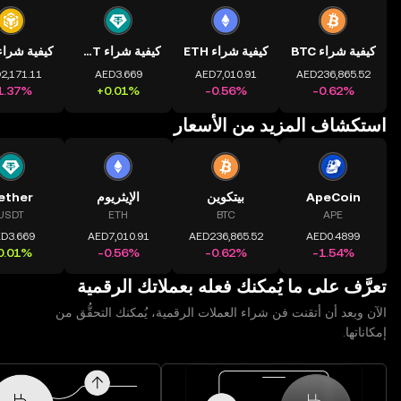
كيفية شراء BTC
كيفية شراء ETH
كيفية شراء USDT
استكشاف المزيد من الأسعار
ApeCoin
بيتكوين
الإيثريوم
ether
USDT
ETH
BTC
APE
تعرَّف على ما يُمكنك فعله بعملاتك الرقمية
الآن وبعد أن أتقنت فن شراء العملات الرقمية، يُمكنك التحقُّق من
إمكاناتها.