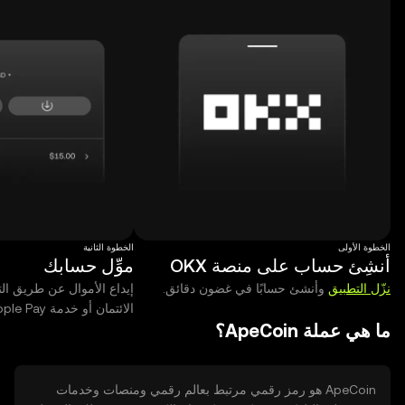
الخطوة الأولى
الخطوة الثانية
أنشِئ حساب على منصة OKX
موِّل حسابك
نزّل التطبيق
وأنشئ حسابًا في غضون دقائق.
إيداع الأموال عن طريق الت
الائتمان أو خدمة Apple Pay.
ما هي عملة ApeCoin؟
ApeCoin هو رمز رقمي مرتبط بعالم رقمي ومنصات وخدمات