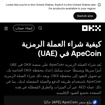
Looks like you're in the United States. Switch to the United States site
for products available in your region.
Switch site
التخطي إلى المحتوى الأساسي
إنشاء حساب
كيفية شراء العملة الرمزية
ApeCoin في (UAE)
يُعد شراء العملة الرمزية ApeCoin على منصة OKX في UAE
أمرًا سريعًا وبسيطًا. حيث يمكنك إعداد محفظة OKX الخاصة بك،
ثم تحويل النقود إلى محفظة OKX، وبعد ذلك شراء العملة الرمزية
ApeCoin باستخدام طريقة الدفع والعملة المفضلة لديك، بما في
ذلك عملة AED. غير أن الميزات والطرق المُفصَّلة في هذه
الصفحة تخضع للقيود الإقليمية.
يبلغ سعر ‏ApeCoin (‏APE) حاليًا