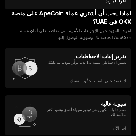
اقرأ المزيد
المفاتيح) تمنح تحكماً كاملاً لكنها تتطلب مسؤولية أكبر. محافظ
ساخنة متصلة بالإنترنت مريحة للتداول اليومي، بينما المحافظ
لماذا يجب أن أشتري عملة ApeCoin على منصة
الباردة غير متصلة توفر أماناً أعلى للتخزين الطويل. اتبع ممارسات
OKX في UAE؟
أساسية: نسخة احتياطية من عبارة الاسترداد في مكان آمن،
اعرف المزيد حول الإجراءات الأمنية التي تحافظ على أمان عملة
استخدم مصادقة ثنائية، وتحقق من مصادر البرامج قبل التثبيت.
ApeCoin الخاصة بك وسهولة الوصول إليها.
تقرير إثبات الاحتياطيات
يضمن الاحتياطي بنسبة 1:1 لدينا توفُّر نقودك لك دائمًا.
لا تعتمد على الثقة، تحقَّق بنفسك
سيولة عالية
حجم تداولنا الكبير يعني توفير سيولة أعمق وتنفيذ أكثر
سلاسة لك.
ابدأ الآن