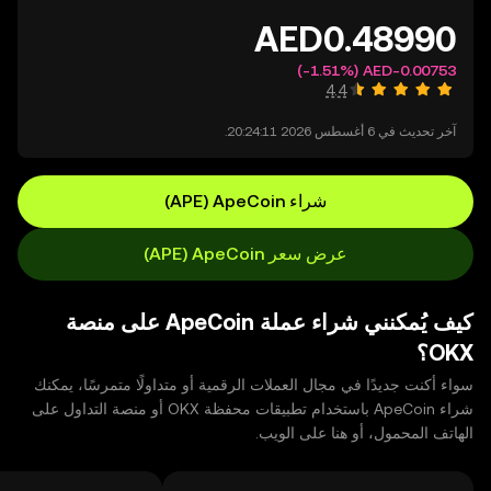
(‏‎‎-1.51‎%‎‏)
آخر تحديث في ‏6 أغسطس 2026 20:24:11.
شراء ‏ApeCoin (‏APE)
عرض سعر ‏ApeCoin (‏APE)
كيف يُمكنني شراء عملة ApeCoin على منصة
OKX؟
سواء أكنت جديدًا في مجال العملات الرقمية أو متداولًا متمرسًا، يمكنك
شراء ApeCoin باستخدام تطبيقات محفظة OKX أو منصة التداول على
الهاتف المحمول، أو هنا على الويب.