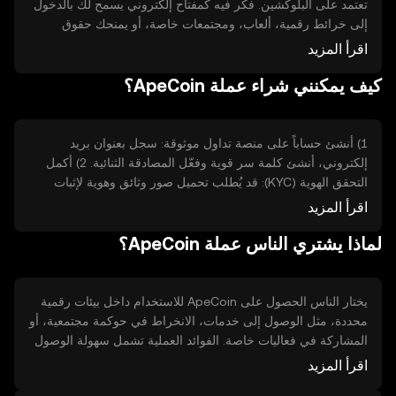
تعتمد على البلوكشين. فكر فيه كمفتاح إلكتروني يسمح لك بالدخول
إلى خرائط رقمية، ألعاب، ومجتمعات خاصة، أو يمنحك حقوق
تصويت على قرارات معينة داخل تلك المنصات. الغرض منه هو
اقرأ المزيد
تبسيط الوصول إلى وظائف وخدمات رقمية بدون وسيط مركزي،
كيف يمكنني شراء عملة ApeCoin؟
وحل مشكلة التنسيق والهوية الرقمية بين مستخدمي نفس النظام
بطريقة شفافة وقابلة للتحقق.
1) أنشئ حساباً على منصة تداول موثوقة: سجل بعنوان بريد
إلكتروني، أنشئ كلمة سر قوية وفعّل المصادقة الثنائية. 2) أكمل
التحقق الهوية (KYC): قد يُطلب تحميل صور وثائق وهوية لإثبات
هويتك كما تطلب المنصة. 3) أودع أموالاً في حسابك: استخدم تحويل
اقرأ المزيد
مصرفي أو بطاقة دفع مدعومة من المنصة أو طرق تمويل عامة
لماذا يشتري الناس عملة ApeCoin؟
متاحة. 4) اعثر على زوج التداول لـ ApeCoin: ابحث عن رمز
ApeCoin في المنصة. 5) نفّذ أمر شراء: أدخل الكمية واختر نوع
الأمر (سوق أو محدد) ثم أكد الشراء. 6) راجع محفظتك للتأكد من
ظهور الرموز بعد التنفيذ.
يختار الناس الحصول على ApeCoin للاستخدام داخل بيئات رقمية
محددة، مثل الوصول إلى خدمات، الانخراط في حوكمة مجتمعية، أو
المشاركة في فعاليات خاصة. الفوائد العملية تشمل سهولة الوصول
وصلاحيات داخل النظام، وإمكانية التفاعل مع تطبيقات لامركزية.
اقرأ المزيد
القيود تشمل حاجة إلى فهم تقني أساسي، تقلب الأسعار، واعتماد