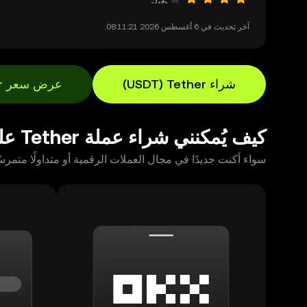
آخر تحديث في ‏6 أغسطس 2026 08:11:21.
شراء ‏Tether (‏USDT)
عرض سعر ‏Tether (‏USDT)
كيف يُمكنني شراء عملة Tether على منصة OKX؟
سواء أكنت جديدًا في مجال العملات الرقمية أو متداولًا متمرسًا، يمكنك شراء Tether باستخدام تطبيقات محفظة OKX أو منصة التداول على 