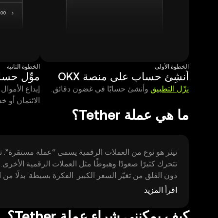
الخطوة الأولى
الخطوة الثانية
أنشِئ حساب على منصة OKX
موِّل حسا
نزّل التطبيق
وأنشئ حسابًا في غضون دقائق.
إيداع الأموال
الائتمان أو خدمة  Pay
ما هي عملة Tether؟
تيثر هو نوع من العملات الرقمية يسمى “عملة مستقرة”. تخيّ
تتحرك كثيرًا صعودًا وهبوطًا مثل العملات الرقمية الأخ
دون القلق من تغيّر السعر الكبير. الفكرة بسيطة: بدلًا من
ورقية ثابتة، مما يجعل الاستخدام اليومي أكثر وضوحًا وسهو
اقرأ المزيد
كيف يمكنني شراء عملة Tether؟