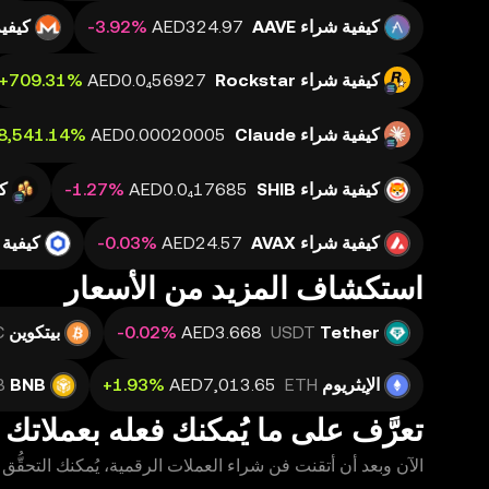
كيفية شراء AAVE
كيفية 
كيفية شراء Rockstar
كيفية شراء Claude
كيفية شراء SHIB
كي
كيفية شراء AVAX
كيفية شر
استكشاف المزيد من الأسعار
Tether
USDT
بيتكوين
C
الإيثريوم
ETH
BNB
B
تعرَّف على ما يُمكنك فعله بعملاتك 
الآن وبعد أن أتقنت فن شراء العملات الرقمية، يُمكنك التحقُّق م