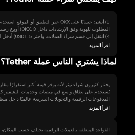
المطلوب للهوية و
والرسوم ثم أكد الطلب. 7) بعد التنفيذ، راقب رصيدك في قسم الأصول داخل OKX.
اقرأ المزيد
لماذا يشتري الناس عملة Tether؟
يختار كثيرون شراء تيثر لأنه يوفر قيمة أكثر استقرارًا مقار
يُستخدم على نطاق واسع في منصات وخدمات التشفير كزو
المدفوعات الرقمية والتحويلات السريعة عالميًا داخل منظ
فروقات مؤقتة عن السعر المرجعي. تختلف الرسوم وسرعا
اقرأ المزيد
القواعد المتعلقة بالعملات الرقمية تختلف حسب المكان، ل