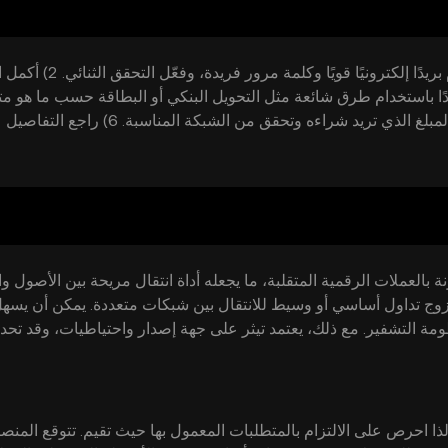
1) أنشئ حسابًا على OKX عبر التطبيق أو الموقع. استخدم بريدًا إلكترونيًا
فق الإرشادات داخل OKX. 3) أودِع رصيدًا باستخدام طرق شائعة مثل التحويل البنكي أو البطاقة حسب ما هو
4) انتقل إلى قسم شراء العملات، واختر USDT. 5) أدخل المبلغ الذي تريد شراءه وتحقق من الشبكة المناسبة. 6) راجع التفاصيل
نة بالعملات الرقمية المتقلبة، ما يجعله أداة انتقال مريحة بين الأصول وا
ج تداول أساسي أو وسيط للانتقال بين شبكات متعددة. يمكن أن يسه
ومة التشفير. مع ذلك، يعتمد تيثر على جهة إصدار واحتياطيات، وقد تح
ت التحويل حسب الشبكة، ويجب التحقق من التوافق قبل الإرسال.
ذا احرص على الالتزام بالمتطلبات المعمول بها حيث تقيم. تتوقع المنص