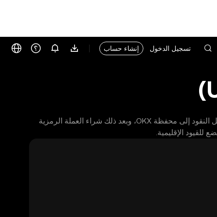
تسجيل الدخول
إنشاء حساب
يُعد شراء العملة الرمزية Tether على منصة OKX في UAE أمرًا سريعًا وبسيطًا. حيث يمكنك إعداد محفظة OKX الخاصة بك، ثم تحويل النقود إلى محفظة OKX، وبعد ذلك شراء العملة الرمزية