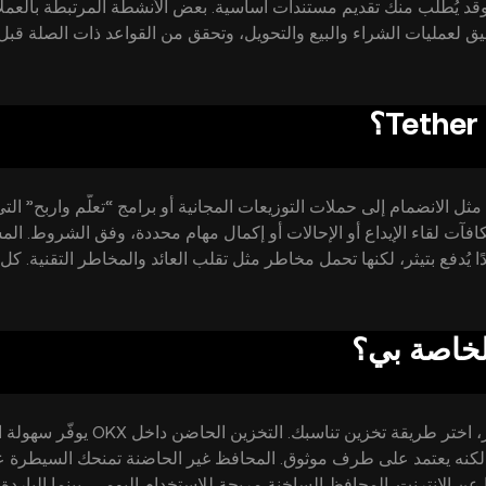
 وقد يُطلب منك تقديم مستندات أساسية. بعض الأنشطة المرتبطة بالعمل
يق لعمليات الشراء والبيع والتحويل، وتحقق من القواعد ذات الصلة قبل
؛ افهم آلية الإصدار والاحتياطيات، واقرأ الشروط وسياسات المخاطر
ل الانضمام إلى حملات التوزيعات المجانية أو برامج “تعلّم واربح” التي
افآت لقاء الإيداع أو الإحالات أو إكمال مهام محددة، وفق الشروط. الم
ا يُدفع بتيثر، لكنها تحمل مخاطر مثل تقلب العائد والمخاطر التقنية. ك
لا توجد ضمانات للمكافآت أو استمرار البرامج.
من الطبيعي القلق من الضياع أو الاختراق. لتقليل المخاطر، اختر طريقة تخزين تناس
 لكنه يعتمد على طرف موثوق. المحافظ غير الحاضنة تمنحك السيطرة ع
 عن الإنترنت. المحافظ الساخنة مريحة للاستخدام اليومي، بينما الباردة 