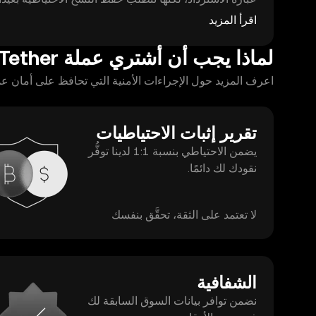
غير متصلة) أكثر أمانًا للمدد الطويلة. فعّل التحقق الثنائي
اقرأ المزيد
قبل أي تحويل.
لماذا يجب أن أشتري عملة Tether على منصة OKX في UAE؟
اعرف المزيد حول الإجراءات الأمنية التي تحافظ على أمان عملة Tether الخاصة بك وسهولة الوصول إ
تقرير إثبات الاحتياطيات
يضمن الاحتياطي بنسبة 1:1 لدينا توفُّر
نقودك لك دائمًا.
لا تعتمد على الثقة، تحقَّق بنفسك
الشفافية
نضمن توافر بيانات السوق السابقة لك