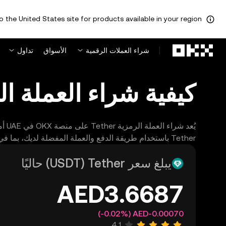
o the United States site for products available in your region.
لتخطي إلى المحتوى الأساسي
شراء العملات الرقمية
الأسواق
تداول
كيفية شراء العملة الرمزية ether
Tether باستخدام طريقة الدفع والعملة المفضلة لديك، بما في ذلك عملة AED. غير أن الميزات والطرق المُفصَّلة في هذه الصفحة تخضع للقيود الإقليمية.
يبلغ سعر ‏Tether (‏USDT) حاليًا
(‏‎‎-0.02‎%‎‏)