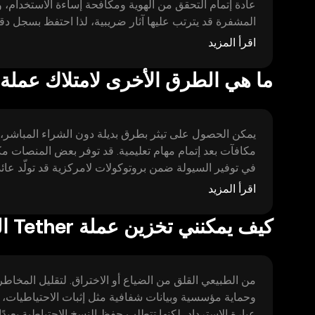
عادة إتمام التحقق من الهوية ومكافحة إساءة الاستخدام،
المشفرة قد يترتب عليها آثار ضريبية، لذا احتفظ بسجل دق
التصرف. تيثر عملة مستقرة لكنها ليست خالية من المخاطر
اقرأ المزيد
بالمنصة التي تستخدمها قبل الشراء أو الاستخدام.
ما هي الطرق الأخرى لامتلاك عملة Tether؟
يمكن الحصول على تيثر بطرق بديلة دون الشراء المباشر، مث
مكافآت بعد إتمام مهام تعليمية. قد توفر بعض المنصات مك
في توفير السيولة ضمن بروتوكولات لامركزية قد تولّد عائدً
تتطلب وقتًا أو رأس مالًا أو التزامًا بمستوى أمان معين، و
اقرأ المزيد
كيف يمكنني تخزين عملة Tether الخاصة بي؟
وحماية مؤسسية وبيانات شفافية مثل إثبات الاحتياطيات،
عبارة الاسترداد، لكنها تتطلب حفظ النسخ الاحتياطية بعيدًا