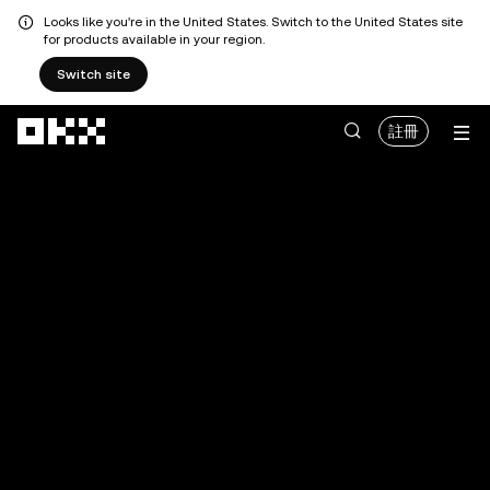
Looks like you're in the United States. Switch to the United States site
for products available in your region.
Switch site
跳轉至主要內容
註冊