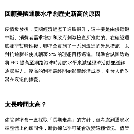
回顧美國通膨水準創歷史新高的原因
疫情爆發後，美國經濟經歷了通膨飆升，這主要是由供應鏈
中斷、消費者需求增加和政府刺激檢查所推動的。在確認通
膨並非暫時性後，聯準會實施了一系列激進的升息措施，以
對抗通膨並使其朝著 2% 的理想目標邁進。聯準會試圖透過
將 FFR 提高至網路泡沫時期的水平來減緩經濟活動並緩解
通膨壓力。較高的利率最終開始影響經濟成長，引發人們對
潛在衰退的擔憂。
太長時間太高？
儘管聯準會一直採取「長期走高」的方針，但考慮到通膨水
準整體上的頑固性，新數據似乎可能會改變這種情況。儘管