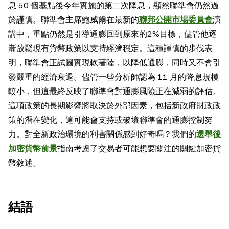
息 50 個基點後今年實施的第二次降息，顯然聯準會仍然過
於謹慎。聯準會主席鮑威爾在最新的
聯邦公開市場委員會
演
講中，重點仍然是引導通膨回到原來的2%目標，儘管他逐
漸放鬆現有貨幣政策以支持經濟穩定。這種謹慎的步伐表
明，聯準會正試圖實現軟著陸，以降低通膨，同時又不會引
發嚴重的經濟衰退。儘管一些分析師認為 11 月的降息規模
較小，但這最終反映了聯準會對通膨風險正在減弱的評估。
這項政策的長期影響將取決於外部因素，包括新政府財政政
策的潛在變化，這可能會支持或破壞聯準會的通膨控制努
力。對全新政治環境的利害關係感到好奇嗎？我們的
選舉後
加密貨幣前景
指南考慮了交易者可能想要關注的關鍵加密貨
幣敘述。
結語