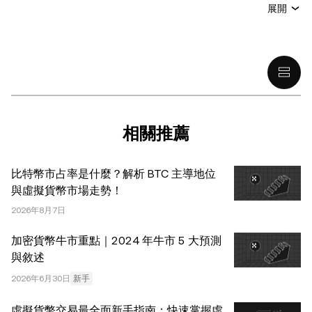
本文無意提供以下任何建議，包括但不限於：(i) 投資建議
展開
或投資推薦；(ii) 購買、出售或持有數字資產的要約或招
攬；或 (iii) 財務、會計、法律或稅務建議。 持有的數字資產
(包括穩定幣) 涉及高風險，可能會大幅波動，甚至變得毫無
價值。您應根據自己的財務狀況仔細考慮交易或持有數字資
產是否適合您。有關您具體情況的問題，請諮詢您的法律/
稅務/投資專業人士。本文中出現的信息 (包括市場數據和統
計信息，如果有) 僅供一般參考之用。儘管我們在準備這些
相關推薦
數據和圖表時已採取了所有合理的謹慎措施，但對於此處表
達的任何事實錯誤或遺漏，我們不承擔任何責任。 © 2025
比特幣市占率是什麼？解析 BTC 主導地位
OKX。本文可以全文複製或分發，也可以使用本文 100 字
與虛擬貨幣市場走勢！
或更少的摘錄，前提是此類使用是非商業性的。整篇文章的
2026年8月7日
任何複製或分發亦必須突出說明：“本文版權所有 © 2025
OKX，經許可使用。”允許的摘錄必須引用文章名稱並包含
加密貨幣牛市重點｜2024 年牛市 5 大預測
出處，例如“文章名稱，[作者姓名 (如適用)]，© 2025
與敘述
OKX”。部分內容可能由人工智能（AI）工具生成或輔助生
2026年6月30日
新手
成。不允許對本文進行衍生作品或其他用途。
虛擬貨幣交易最全面新手指南：快速掌握虛