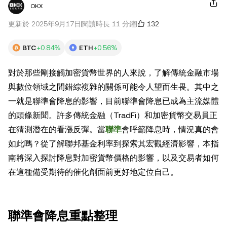
OKX
132
更新於 2025年9月17日
閱讀時長 11 分鐘
BTC
+0.84%
ETH
+0.56%
對於那些剛接觸加密貨幣世界的人來說，了解傳統金融市場
與數位領域之間錯綜複雜的關係可能​​令人望而生畏。其中之
一就是聯準會降息的影響，目前聯準會降息已成為主流媒體
的頭條新聞。許多傳統金融（TradFi）和加密貨幣交易員正
在猜測潛在的看漲反彈。當
聯準
會呼籲降息時，情況真的會
如此嗎？從了解聯邦基金利率到探索其宏觀經濟影響，本指
南將深入探討降息對加密貨幣價格的影響，以及交易者如何
在這種備受期待的催化劑面前更好地定位自己。
聯準會降息重點整理