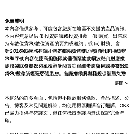
免責聲明
本內容僅供參考，可能包含您所在地區不支援的產品資訊。
本內容無意提供 (i) 投資建議或投資推薦；(ii) 購買、出售或
持有數位貨幣/數位資產的要約或邀約；或 (iii) 財務、會
計、法律或稅務建議。持有數位貨幣/數位資產（包括穩定
© 2026 OKX。本文可全文複製或分發，也可摘錄不超過
幣和 NFT）存在較高風險，其價值可能大幅波動。您應根
100 字的內容使用，但僅限於非商業性使用。任何對全文
據您的財務狀況和風險承受能力，仔細考慮交易或持有數位
的複製或分發都必須在顯著位置註明「本文版權歸 © 2026
貨幣/數位資產是否適合您。有關您的具體情況，請諮詢您
OKX 所有，經許可使用」。允許摘錄的內容必須引用文章
的法律/稅務/投資專業人士。本帖中的所有資訊（包括市場
名稱並註明出處，例如「文章名稱，[作者姓名（如適
展開
數據與統計資料）僅作一般性參考。雖然我們在編寫相關數
用）]，© 2026 OKX」。不得對本文進行衍生品創作或其
據和圖表時已採取一切合理措施確保準確，但我們不對其中
他使用。
本網站的許多頁面，包括但不限於服務條款、產品描述、公
可能存在的任何事實錯誤或遺漏承擔任何責任。OKX Web3
告、博客及常見問題解答，均使用機器翻譯進行翻譯。OKX
錢包和 OKX NFT 市場均受
www.okx.com
單獨服務條款的
已盡力提供準確譯文，但任何機器翻譯均無法保證完全準
約束。
確。