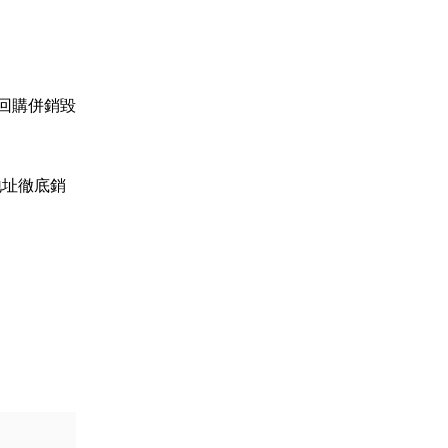
場回購併銷毀
地址徹底銷