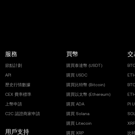
服務
買幣
交
節點計劃
購買泰達幣 (USDT)
BT
API
購買 USDC
ET
歷史行情數據
購買比特幣 (Bitcoin)
BT
CEX 費率標準
購買以太幣 (Ethereum)
ET
上幣申請
購買 ADA
PI 
C2C 認證商家申請
購買 Solana
SO
購買 Litecoin
XRP
用戶支持
購買 XRP
比特