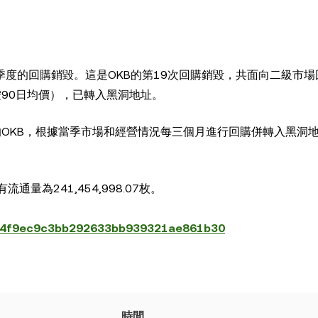
了新一季度的回購銷毀。這是OKB的第19次回購銷毀，共面向二級市
金（按90日均價），已轉入黑洞地址。
枚的OKB，根據當季市場和經營情況每三個月進行回購併轉入黑洞
流通量為241,454,998.07枚。
8604f9ec9c3bb292633bb939321ae861b30
時間