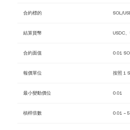
合約標的
SOL/U
結算貨幣
USDC、
合約面值
0.01 SO
報價單位
按照 1 
最小變動價位
0.01
槓桿倍數
0.01 ~ 