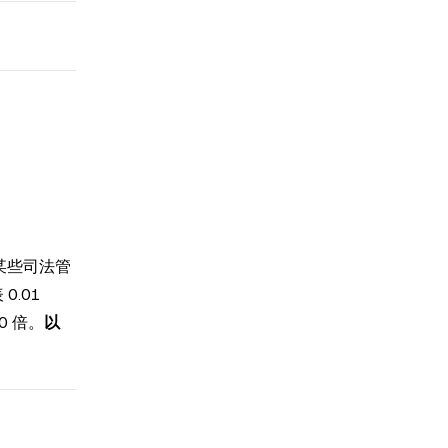
在某些司法管
.01
0 倍。
以