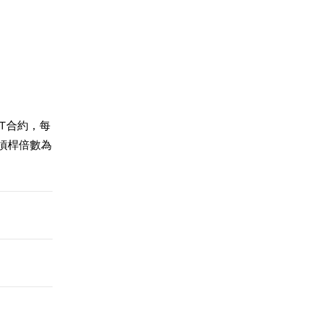
DT合約，每
槓桿倍數為