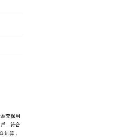
體為套保用
用戶，符合
G 結算，