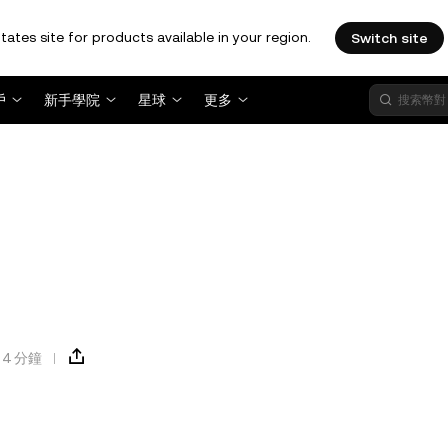
tates site for products available in your region.
Switch site
戶
新手學院
星球
更多
4 分鐘