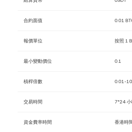
結算貨幣
USDT
合約面值
0.01 BT
報價單位
按照 1 
最小變動價位
0.1
槓桿倍數
0.01-1
交易時間
7*24 
資金費率時間
香港時間每