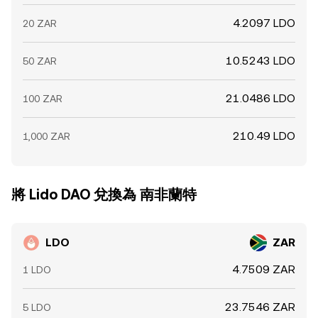
4.2097 LDO
20 ZAR
10.5243 LDO
50 ZAR
21.0486 LDO
100 ZAR
210.49 LDO
1,000 ZAR
將 Lido DAO 兌換為 南非蘭特
LDO
ZAR
4.7509 ZAR
1 LDO
23.7546 ZAR
5 LDO