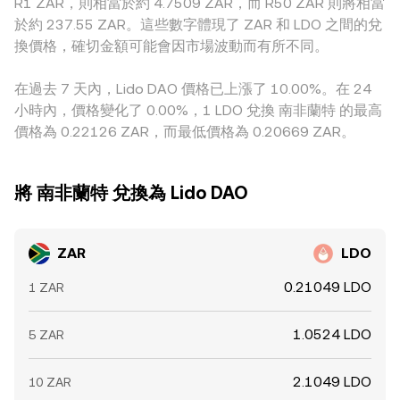
R1 ZAR，則相當於約 4.7509 ZAR，而 R50 ZAR 則將相當
假日流動性與匯兌通道順暢度，也會讓 ZAR/LDO 的即時報價
衡，透過 USDT 再換 LDO 的最終 ZAR/LDO 就會被放大或縮
終影響以 ZAR 計價兌得 LDO 的綜合 conversion rate。
出現階段性偏離。
於約 237.55 ZAR。這些數字體現了 ZAR 和 LDO 之間的兌
小。跨所套利通常能在價格出現偏離時買低賣高，對報價起到
換價格，確切金額可能會因市場波動而有所不同。
穩定作用，但受限於轉帳確認、法幣出入金時間、合規審核與
費用結構，套利並非即時且難以完全抹平所有差異，因而各平
在過去 7 天內，Lido DAO 價格已上漲了 10.00%。在 24
台之間仍可能存在短暫或階段性的 conversion rate 落差。
小時內，價格變化了 0.00%，1 LDO 兌換 南非蘭特 的最高
價格為 0.22126 ZAR，而最低價格為 0.20669 ZAR。
將 南非蘭特 兌換為 Lido DAO
ZAR
LDO
0.21049 LDO
1 ZAR
1.0524 LDO
5 ZAR
2.1049 LDO
10 ZAR