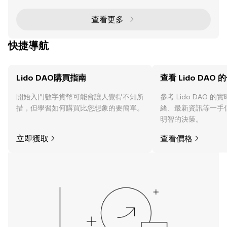
AVE 、 Uniswap 和 Lido DAO (LDO) 這樣的協議已取
得顯著里程碑，推動了機構投資者的興趣、大型投資者
的活動以及全球採用。本篇文章深入探討 DeFi 的最新
查看更多
發展、趨勢和機遇，聚焦於 AAVE、LDO 和錢包解決方
案，以及它們
快捷導航
Lido DAO購買指南
查看 Lido DAO 
開始入門數字貨幣可能會讓人覺得不知所
參考 Lido DAO 
措，但學習如何購買比您想象的要簡單。
緒、最新資訊等一手
明智的決策。
立即獲取
查看價格