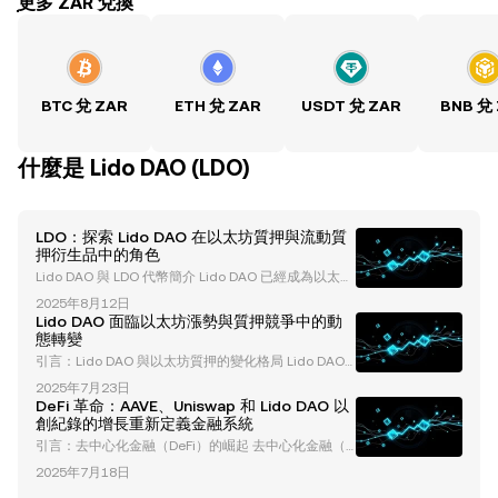
ִִִִִִִִִִִִִִִִִִִִִִִִִִִִִִִִִִִִִִִִִִִִִִִִ更多 ZAR 兌換
BTC 兌 ZAR
ETH 兌 ZAR
USDT 兌 ZAR
BNB 兌
什麼是 Lido DAO (LDO)
LDO：探索 Lido DAO 在以太坊質押與流動質
押衍生品中的角色
Lido DAO 與 LDO 代幣簡介 Lido DAO 已經成為以太坊
質押生態系統中的領導力量，通過其流動質押協議提供
2025年8月12日
創新的解決方案。在這個生態系統的核心是其治理代幣
Lido DAO 面臨以太坊漲勢與質押競爭中的動
LDO，它在塑造協議的未來和去中心化努力中發揮了關
態轉變
鍵作用。本文將探討 Lido DAO 對以太坊質押的影響、
引言：Lido DAO 與以太坊質押的變化格局 Lido DAO
流動質押衍生品（LSDs）的崛起，以及對更廣泛的去
已經在以太坊質押生態系統中建立了領先地位，提供像
中心化金融（DeFi）生態系統的影響。 以太坊質押分
2025年7月23日
stETH 這樣的流動質押創新解決方案。然而，近期的發
佈與中心化問題 自以
DeFi 革命：AAVE、Uniswap 和 Lido DAO 以
展——包括 ETH 提款激增、質押主導地位下降以及競
創紀錄的增長重新定義金融系統
爭加劇——正在重塑以太坊質押的動態。本篇文章深入
引言：去中心化金融（DeFi）的崛起 去中心化金融（D
探討流動質押的機制、Lido 面臨的挑戰，以及對以太
eFi）已成為加密貨幣領域的一項突破性創新，正在改
坊生態系統的更廣泛影響。 以太坊漲勢引發 ETH 提款
2025年7月18日
變傳統金融系統，並賦予用戶更大的資產控制權。像 A
激增 近期的以太坊漲勢引