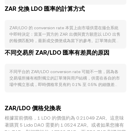
際與預期供給增速；財政赤字與外部融資狀況也會影響對 ZAR
ZAR 兌換 LDO 匯率的計算方式
的信心與需求。ZAR 並無類似區塊鏈代幣的銷毀、質押或減半
機制，其供給變動主要取決於貨幣政策與銀行體系信貸創造。
需求面則與南非經濟體系緊密相連：大宗商品出口（如黃金、
ZAR/LDO 的 conversion rate 本質上由市場供需在撮合系統
白金等）價格與產量、貿易收支、外資流入、電力供應與增長
中即時決定：當某一買方的 ZAR 出價與賣方願意以 LDO 出售
前景都會改變市場對 ZAR 的配置偏好，進而影響以 ZAR 計價
的報價匹配時，最新成交價便成為當下的參考。訂單簿由買單
購買 LDO 的成本。同時，LDO 自身的基本面亦會反映在
（出價以 ZAR 換取 LDO）與賣單（出價以 LDO 換取 ZAR）
ZAR/LDO 上，例如以太坊質押生態活躍度、stETH 的採用、
不同交易所 ZAR/LDO 匯率有差異的原因
構成，買一與賣一之間的差距即為價差，兩者均值是常見的中
Lido 治理與技術升級等都會強弱不一地改變對 LDO 的需求。
間價，反映即時的均衡水平。若同時參考多個交易場景與路
宏觀層面上，ZAR 對全球風險情緒高度敏感，風險偏好走弱、
徑，資料聚合方會計算成交量加權平均價（VWAP），公式為
美元走強或新興市場資本外流通常壓抑 ZAR，而加密市場中比
不同平台的 ZAR/LDO conversion rate 可能不一致，因為各
VWAP = Σ(Price_i × Volume_i) / Σ Volume_i，使成交量較大的
特幣（BTC）的走向與 LDO 的相對強弱也會迅速傳導至
交易場所擁有相對獨立的訂單簿與用戶結構，供需在各自的市
價格影響更大。對於轉換計算，若以 r 表示每 1 ZAR 可兌得的
ZAR/LDO。當 ZAR 走弱時，在其他條件不變下，購買相同數
場中獨立形成，即時價格常見有約 0.1% 至 0.5% 的細微差
LDO 數量，則 LDO Value = ZAR Amount × r，而若已知欲獲
量 LDO 需要更多 ZAR，conversion rate 因而上行。監管方
異，流動性較薄時偏離可能更大。深度足夠的場域，單筆大額
得的 LDO 數量，所需 ZAR 可由 ZAR Amount = LDO Value /
面，南非金融業行為管理局（FSCA）將加密資產納入金融產
下單對價格的衝擊較小；相反地，在以 ZAR 計價的流動性稀
r 得出。在部分情況下，ZAR/LDO 會透過中間幣種路徑實現，
品範疇、虛擬資產服務商的牌照規範、旅行規則合規與跨境結
疏市場，滑點與即時價差更顯著。與 ZAR 相關的地緣與監管
例如先以 ZAR 對 USDT，再由 USDT 對 LDO；若經由去中心
算制度的調整，都會影響本地出入金效率與市場深度，進而改
ZAR/LDO 價格兌換表
因素也會造成地區性溢價或折價，例如南非本地出入金渠道的
化交易平台的自動做市商（AMM）流動池（如
變 ZAR 計價的成交條件。技術層面上，LDO 與廣泛加密市場
效率、銀行結算時段、外匯管制框架與合規成本，均可能在特
根據當前價格，1 LDO 的價值約為 0.21049 ZAR。這意味
LDO/USDT），價格由恆定乘積模型決定：x × y = k，其中 x、
的永續合約資金費率、期權到期日、流動性提供者與巨量地址
定時段推高或壓低本地可得的報價。實務上，ZAR/LDO 報價
y 分別為池中兩資產數量，瞬時價格近似為 y/x。當套利者在各
著購買 5 Lido DAO 需要約 1.0524 ZAR。或者如果您擁有
的鏈上/場外調倉，會帶來短期波動；而本地銀行結算時段、節
常受 USDT 基差影響：若某平台的 ZAR/USDT 偏離國際均
路徑間調整資產比例時，池內資產配比與成交價格會變動，最