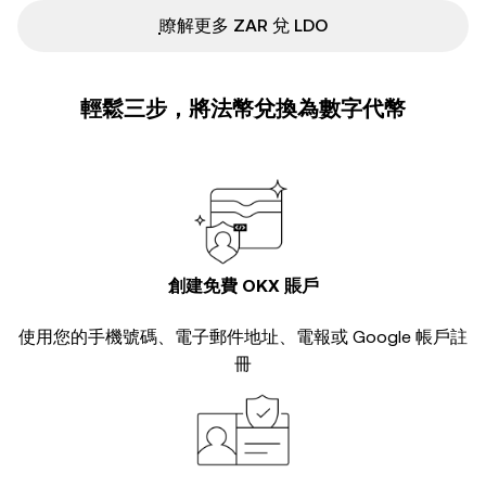
ִִִִִִִִִִִִִִִִִִִִִִִִִִִִִִִִִִִִִִִִִִִִִִִ瞭解更多 ZAR 兌 LDO
輕鬆三步，將法幣兌換為數字代幣
創建免費 OKX 賬戶
使用您的手機號碼、電子郵件地址、電報或 Google 帳戶註
冊