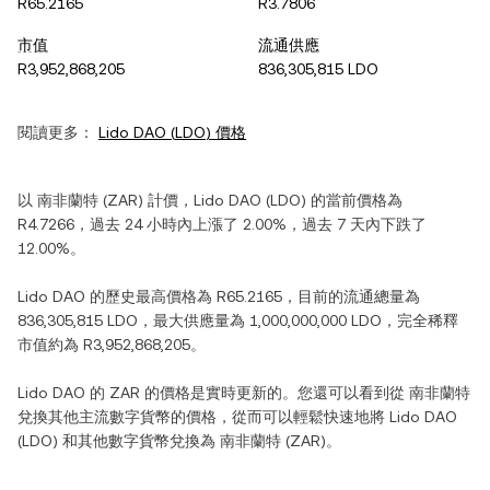
R65.2165
R3.7806
市值
流通供應
R3,952,868,205
836,305,815 LDO
閱讀更多：
Lido DAO
(
LDO
) 價格
以
南非蘭特
(
ZAR
) 計價，
Lido DAO
(
LDO
) 的當前價格為
R4.7266
，過去 24 小時內
上漲
了
2.00%
，過去 7 天內
下跌
了
12.00%
。
Lido DAO
的歷史最高價格為
R65.2165
，目前的流通總量為
836,305,815 LDO
，最大供應量為
1,000,000,000 LDO
，完全稀釋
市值約為
R3,952,868,205
。
Lido DAO
的
ZAR
的價格是實時更新的。您還可以看到從
南非蘭特
兌換其他主流數字貨幣的價格，從而可以輕鬆快速地將
Lido DAO
(
LDO
) 和其他數字貨幣兌換為
南非蘭特
(
ZAR
)。