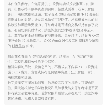
本件僅供參考。它無意提供 (i) 投資建議或投資推薦，(ii) 購
買、出售或持有數字資產的要約、招攬或誘導，或 (iii) 財務、
會計、法律或稅務建議。數字資產 (包括穩定幣和 NFT) 會受到
市場波動的影響，涉及高風險並可能貶值。您應根據自己的財
務狀況和風險承受能力，仔細考慮是否適合交易或持有數字資
產。有關您的具體情況，請諮詢您的法律/稅務/投資專業人
士。並非所有產品都在所有地區提供。更多詳情，請參考 OKX
服務條款
和
風險提示
。 OKX Web3 錢包及其附屬服務受單獨
的
服務條款
約束。
您正在查看由 AI 智能總結的內容。請注意，AI 內容的準確
性、完整性和時效性均不受保證。
相關內容均用於一般信息目的，不構成以下內容：(一) 投資建
議；(二) 購買、出售或持有任何數字資產；(三) 財務、會計、
法律或稅務建議。
數字資產受市場波動影響，涉及較高程度的風險，可能會貶
值。因此請根據您的財務狀況和風險承受能力仔細考慮是否要
持有或交易數字資產。若對您的具體情況存在疑問，請諮詢專
業的法務、稅務人員或投資顧問。