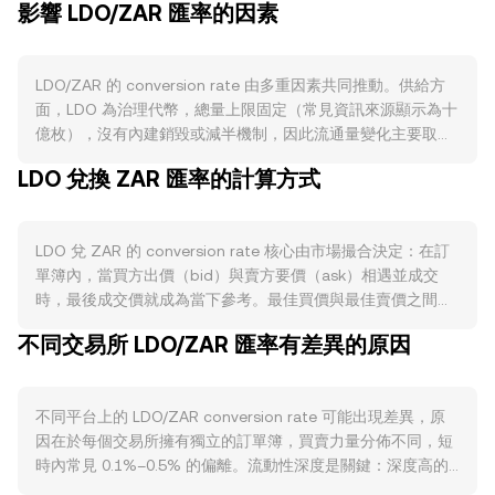
影響 LDO/ZAR 匯率的因素
LDO/ZAR 的 conversion rate 由多重因素共同推動。供給方
面，LDO 為治理代幣，總量上限固定（常見資訊來源顯示為十
億枚），沒有內建銷毀或減半機制，因此流通量變化主要取決
於歷史配售與歸屬期解鎖、社群金庫的撥付與激勵計畫，以及
LDO 兌換 ZAR 匯率的計算方式
交易所與大型錢包之間的轉移。當大額解鎖或金庫分發增加流
通籌碼，短期供給壓力可能上升；反之，若代幣長期留存在金
庫或被長期持有，流通壓力相對減輕。需求層面則與 Lido 生
LDO 兌 ZAR 的 conversion rate 核心由市場撮合決定：在訂
態活躍度緊密相連：以太坊流動性質押（如 stETH）與多鏈擴
單簿內，當買方出價（bid）與賣方要價（ask）相遇並成交
展的採用、協議費率與參數治理、以及與其他 DeFi 協議的整
時，最後成交價就成為當下參考。最佳買價與最佳賣價之間的
合，往往提升社群對治理參與與持幣的關注度，進而影響對
差距是價差（spread），兩者平均值是中間價（mid-
LDO 的實際需求。宏觀上，LDO 像多數加密資產一樣在短期
不同交易所 LDO/ZAR 匯率有差異的原因
price），常被用作瞬時參考。在多個平台之間，資料聚合方會
走勢上對比特幣方向敏感，而 ZAR 的強弱（受南非利率、通
計算加權的成交均價（VWAP），以各市場成交量為權重，
膨、商品價格、以及風險偏好等因素影響）會直接改變以本幣
VWAP = Σ(Price_i × Volume_i) / Σ Volume_i，成交量較大的市
計價的 LDO/ZAR conversion rate。在監管方面，對流動性質
不同平台上的 LDO/ZAR conversion rate 可能出現差異，原
場對整體參考價影響更大。對於單筆換算，計算相當直接：若
押的規範討論、交易所上架與合規要求，以及南非當地對加密
因在於每個交易所擁有獨立的訂單簿，買賣力量分佈不同，短
以 rate 表示每 1 LDO 可換到的 ZAR 數量，則 ZAR Value =
服務提供者的許可制度，均可能影響本地法幣入金渠道的順暢
時內常見 0.1%–0.5% 的偏離。流動性深度是關鍵：深度高的
LDO Amount × rate；反之，LDO Amount = ZAR Value /
度與 LDO 的可得性。此外，技術層面的短期波動亦不可忽
市場，大額交易對價格的衝擊較小；在深度較淺或活躍度較低
rate。除了傳統訂單簿外，LDO 在去中心化交易所也有可觀流