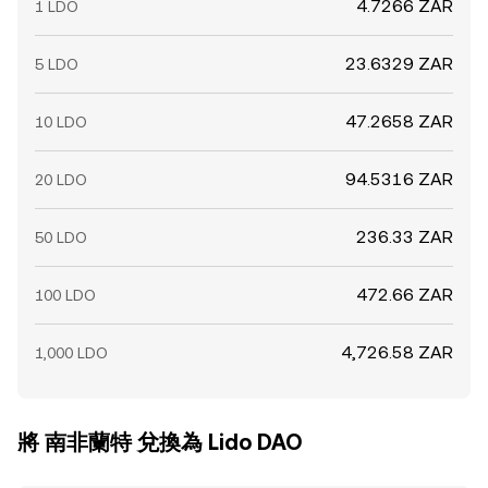
4.7266 ZAR
1 LDO
23.6329 ZAR
5 LDO
47.2658 ZAR
10 LDO
94.5316 ZAR
20 LDO
236.33 ZAR
50 LDO
472.66 ZAR
100 LDO
4,726.58 ZAR
1,000 LDO
將 南非蘭特 兌換為 Lido DAO