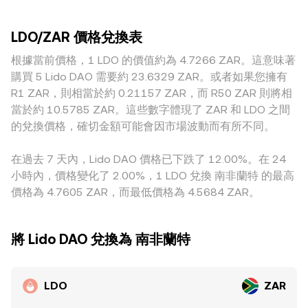
視：LDO 永續合約的資金費率正負變化、期權到期結算造成的
的平台，少量委託就可能造成更明顯的偏差。地區與監管也會
動性，常見為與 ETH 或穩定幣的池子；在自動做市商
倉位調整、鏈上與交易所的大額錢包或金庫地址移動（俗稱鯨
造成溢價或折價，例如南非境內法幣出入金成本、合規要求與
（AMM）中，池子遵循 x × y = k，不變乘積公式，其中即時價
魚流向），都會在基本面之外增加 LDO/ZAR conversion rate
LDO/ZAR 價格兌換表
市場參與者結構，會影響 ZAR 端的報價與成交便利性。許多
格近似為 y/x（例如用 LDO/ETH 池以 ETH 計價），而最終折
的即時波動。
平台上 LDO 主要先對 USDT 或其他穩定幣定價，再折算為
根據當前價格，1 LDO 的價值約為 4.7266 ZAR。這意味著
算為 ZAR 時，市場通常會經由 LDO→USDT/USDC→ZAR 的路
ZAR；當 USDT 相對 ZAR 存在基差或流動性摩擦時，這些差
徑，由各環節的價格與滑點共同決定最終的 LDO/ZAR
購買 5 Lido DAO 需要約 23.6329 ZAR。或者如果您擁有
異會傳導到最終顯示的 LDO/ZAR conversion rate。雖然跨所
conversion rate。
R1 ZAR，則相當於約 0.21157 ZAR，而 R50 ZAR 則將相
套利會對價格進行拉平並提供穩定力量，但由於手續費、提領
當於約 10.5785 ZAR。這些數字體現了 ZAR 和 LDO 之間
時間、法幣通道限制與風險管理等因素，套利並非即時或完
的兌換價格，確切金額可能會因市場波動而有所不同。
美，因而不同交易所之間的 LDO/ZAR 價格仍可能在短期內維
持差距。
在過去 7 天內，Lido DAO 價格已下跌了 12.00%。在 24
小時內，價格變化了 2.00%，1 LDO 兌換 南非蘭特 的最高
價格為 4.7605 ZAR，而最低價格為 4.5684 ZAR。
將 Lido DAO 兌換為 南非蘭特
LDO
ZAR