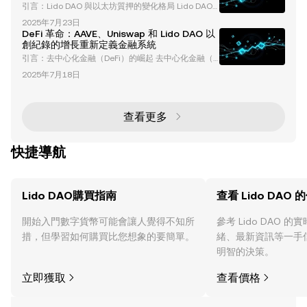
引言：Lido DAO 與以太坊質押的變化格局 Lido DAO
流動質押衍生品（LSDs）的崛起，以及對更廣泛的去
已經在以太坊質押生態系統中建立了領先地位，提供像
中心化金融（DeFi）生態系統的影響。 以太坊質押分
2025年7月23日
stETH 這樣的流動質押創新解決方案。然而，近期的發
佈與中心化問題 自以
DeFi 革命：AAVE、Uniswap 和 Lido DAO 以
展——包括 ETH 提款激增、質押主導地位下降以及競
創紀錄的增長重新定義金融系統
爭加劇——正在重塑以太坊質押的動態。本篇文章深入
引言：去中心化金融（DeFi）的崛起 去中心化金融（D
探討流動質押的機制、Lido 面臨的挑戰，以及對以太
eFi）已成為加密貨幣領域的一項突破性創新，正在改
坊生態系統的更廣泛影響。 以太坊漲勢引發 ETH 提款
2025年7月18日
變傳統金融系統，並賦予用戶更大的資產控制權。像 A
激增 近期的以太坊漲勢引
AVE 、 Uniswap 和 Lido DAO (LDO) 這樣的協議已取
得顯著里程碑，推動了機構投資者的興趣、大型投資者
的活動以及全球採用。本篇文章深入探討 DeFi 的最新
查看更多
發展、趨勢和機遇，聚焦於 AAVE、LDO 和錢包解決方
案，以及它們
快捷導航
Lido DAO購買指南
查看 Lido DAO 
開始入門數字貨幣可能會讓人覺得不知所
參考 Lido DAO 
措，但學習如何購買比您想象的要簡單。
緒、最新資訊等一手
明智的決策。
立即獲取
查看價格