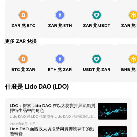
ZAR 兌 BTC
ZAR 兌 ETH
ZAR 兌 USDT
ZAR 兌
ִִִִִִִִִִִִִִִִִִִִִִִִִִִִִִִִִִִִִִִִִִִִִִִִ更多 ZAR 兌換
BTC 兌 ZAR
ETH 兌 ZAR
USDT 兌 ZAR
BNB 兌
什麼是 Lido DAO (LDO)
LDO：探索 Lido DAO 在以太坊質押與流動質
押衍生品中的角色
Lido DAO 與 LDO 代幣簡介 Lido DAO 已經成為以太坊
質押生態系統中的領導力量，通過其流動質押協議提供
2025年8月12日
創新的解決方案。在這個生態系統的核心是其治理代幣
Lido DAO 面臨以太坊漲勢與質押競爭中的動
LDO，它在塑造協議的未來和去中心化努力中發揮了關
態轉變
鍵作用。本文將探討 Lido DAO 對以太坊質押的影響、