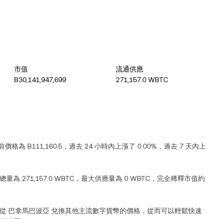
市值
流通供應
B30,141,947,699
271,157.0 WBTC
當前價格為
B111,160.5
，過去 24 小時內
上漲
了
0.00%
，過去 7 天內
上
通總量為
271,157.0 WBTC
，最大供應量為
0 WBTC
，完全稀釋市值約
到從
巴拿馬巴波亞
兌換其他主流數字貨幣的價格，從而可以輕鬆快速