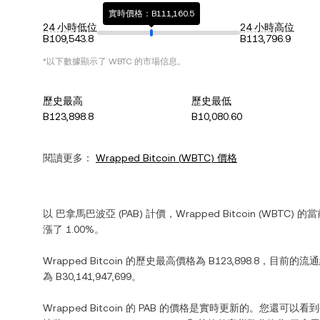
實時價格：B111,160.5
24 小時低位
24 小時高位
B109,543.8
B113,796.9
*以下數據顯示了
WBTC
的市場信息。
歷史最高
歷史最低
B123,898.8
B10,080.60
閱讀更多：
Wrapped Bitcoin
(
WBTC
) 價格
以
巴拿馬巴波亞
(
PAB
) 計價，
Wrapped Bitcoin
(
WBTC
) 的
漲
了
1.00%
。
Wrapped Bitcoin
的歷史最高價格為
B123,898.8
，目前的流
為
B30,141,947,699
。
Wrapped Bitcoin
的
PAB
的價格是實時更新的。您還可以看