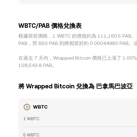
場域以 USDT 作為主要報價與結算媒介，當 USDT
至 PAB 的情況。套利行為雖能在價差擴大時買
的 conversion rate 仍可能在短時間內保持差異。
WBTC/PAB 價格兌換表
根據當前價格，1 WBTC 的價值約為 111,160.5 PAB。這
PAB，而 B50 PAB 則將相當於約 0.00044980
在過去 7 天內，Wrapped Bitcoin 價格已上漲了 1
109,543.8 PAB。
將 Wrapped Bitcoin 兌換為 巴拿馬巴波亞
WBTC
1 WBTC
5 WBTC