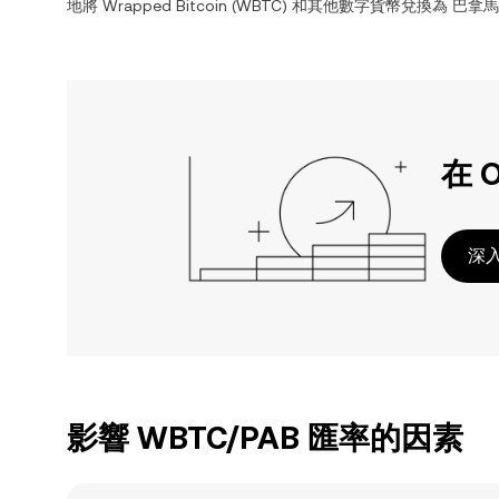
地將
Wrapped Bitcoin
(
WBTC
) 和其他數字貨幣兌換為
巴拿馬
在 
深入
影響 WBTC/PAB 匯率的因素