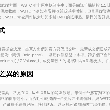
因素影響。供給端方面，WBTC 並非原生挖礦產生，而是由託管機構按 1:1
p）時供給收縮；WBTC 本身沒有質押收益或減半機制，但其基礎資產
WBTC 常被用作以太坊與多鏈 DeFi 的抵押品、槓桿與借貸資
用需求上升，可能推動其相對於 PAB 的報價。宏觀層面上，WBTC
式
系反映到 PAB，使 WBTC/PAB 的 conversion r
的批准與資管規範變化、對託管與包裝資產的合規要求、以及巴拿馬
與市場微觀因素亦不可忽視，包括主流交易所上 BTC 與 WBTC 
X 流動性池再平衡，都會在短期內放大 WBTC/PAB convers
e 本質上由市場的買賣撮合決定：當買方出價與賣方要價成交時，最新成交
均值稱為中間價（mid-price），常用作觀察盤中水準。跨多
 × Volume_i) / Σ Volume_i，成交量較大的場域對結果影響
C Amount × rate；反向換算則為 WBTC Amount = PAB Va
有差異的原因
用 x × y = k 的恆定乘積模型，當池中兩種資產的儲備量變化時
價會透過對美元的錨定或路由關係間接影響 WBTC/PAB 的報價。
ion rate 的依據。
ate 可能出現差異，常見在 0.1% 至 0.5% 的範圍波動。每個平
格的衝擊越小，而流動性較淺的平台更容易出現偏離。與 WBT
 要求、跨鏈橋手續費與鏈上擁堵狀況、以及對託管風險的市場評價