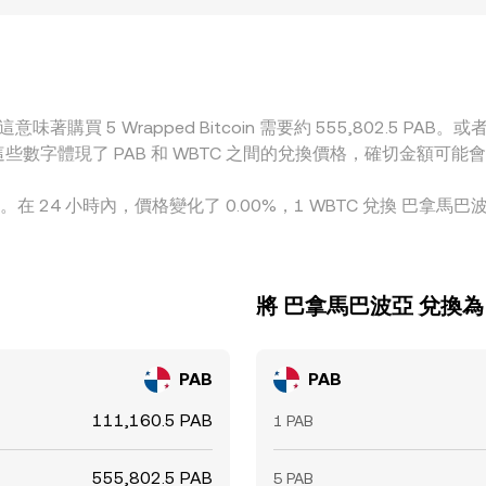
 相對美元出現小幅溢折價時，透過定價路由會反映到 WBTC/PAB 
低賣高，促使價格回歸，但受限於鏈上轉帳時間、手續費、風險限
意味著購買 5 Wrapped Bitcoin 需要約 555,802.5 PAB。
 PAB。這些數字體現了 PAB 和 WBTC 之間的兌換價格，確切金
.00%。在 24 小時內，價格變化了 0.00%，1 WBTC 兌換 巴拿馬
將 巴拿馬巴波亞 兌換為 Wr
PAB
PAB
111,160.5 PAB
1 PAB
555,802.5 PAB
5 PAB