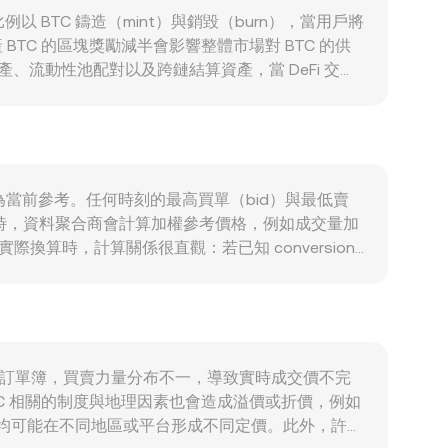
 比例以 BTC 鑄造（mint）與銷毀（burn），當用戶將
 BTC 的區塊獎勵減半會影響整體市場對 BTC 的供
產、流動性池配對以及跨鏈結算資產，當 DeFi 交易
 通常高度跟隨 BTC 的方向；而 PAB 與美元長期
ate 對全球流動性、風險情緒與美元走勢敏感。監管方面，
或主要交易市場的法規調整，都可能影響做市深度與媒
合約的資金費率變動、期權到期引發的對沖需求、巨鯨地址的
ion rate 的波動。
價便成為當前參考。任何時刻的最高買單（bid）與最低賣
個平台時，資料聚合商會計算加權參考價格，例如成交量加
更大。在實際換算時，計算關係很直觀：若已知 conversion
lue / rate。除中心化訂單簿外，WBTC 在以太坊等鏈上的去
，價格可近似為 price = y/x；例如
綜合而言，單一平台的最新成交價、訂單簿深度與跨平台的
台擁有獨立的訂單簿，買賣力量分布不一，導致實時成交價不完
C 相關的制度與地理因素也會造成溢價或折價，例如
，均可能在不同地區或平台形成不同定價。此外，許多