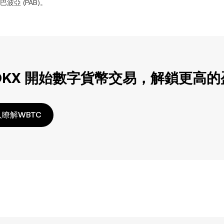
巴波亞
(
PAB
)。
OKX 開始數字貨幣交易，解鎖更高
瞭解WBTC