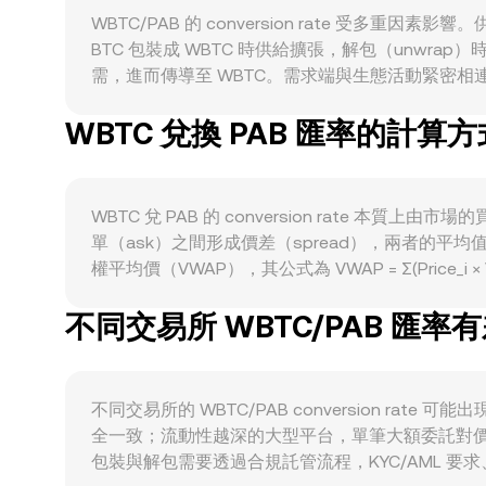
WBTC/PAB 的 conversion rate 受多重
BTC 包裝成 WBTC 時供給擴張，解包（unwra
需，進而傳導至 WBTC。需求端與生態活動緊密相連，
量、借貸利率或跨鏈應用增長時，對 WBTC 的實際使
WBTC 兌換 PAB 匯率的計算方
掛鉤，因此美元強弱、利率變動與風險偏好變化會透過美元體
與 BTC 相關的重大政策如現貨或期貨 ETF 
合價格，從而改變 conversion rate。技術
大額鑄造或解包動作、跨鏈橋擁堵造成的到帳延遲，以及 DE
WBTC 兌 PAB 的 conversion rat
單（ask）之間形成價差（spread），兩者的平
權平均價（VWAP），其公式為 VWAP = Σ(Price_i
rate，則以 PAB 計價的價值為 PAB Value = WBT
不同交易所 WBTC/PAB 匯率
中心化交易所也有可觀流動性，這些自動做市商（AMM）使
WBTC/USDT 或 WBTC/ETH 池的即時定
VWAP 共同構成用於顯示與計算 WBTC/PAB convers
不同交易所的 WBTC/PAB conversion r
全一致；流動性越深的大型平台，單筆大額委託對價
包裝與解包需要透過合規託管流程，KYC/AML