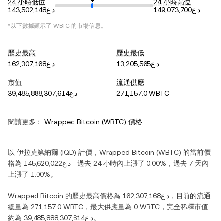
24 小時低位
24 小時高位
د.ع149,073,700
د.ع143,502,148
*以下數據顯示了
WBTC
的市場信息。
歷史最高
歷史最低
د.ع13,205,565
د.ع162,307,168
市值
流通供應
د.ع39,485,888,307,614
271,157.0 WBTC
閱讀更多：
Wrapped Bitcoin
(
WBTC
) 價格
以
伊拉克第納爾
(
IQD
) 計價，
Wrapped Bitcoin
(
WBTC
) 的當前價
格為
د.ع145,620,022
，過去 24 小時內
上漲
了
0.00%
，過去 7 天內
上漲
了
1.00%
。
Wrapped Bitcoin
的歷史最高價格為
د.ع162,307,168
，目前的流通
總量為
271,157.0 WBTC
，最大供應量為
0 WBTC
，完全稀釋市值
約為
د.ع39,485,888,307,614
。