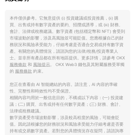
本件僅供參考。它無意提供 (i) 投資建議或投資推薦，(ii) 購
買、出售或持有數字資產的要約、招攬或誘導，或 (iii) 財務、
會計、法律或稅務建議。數字資產 (包括穩定幣和 NFT) 會受到
市場波動的影響，涉及高風險並可能貶值。您應根據自己的財
務狀況和風險承受能力，仔細考慮是否適合交易或持有數字資
產。有關您的具體情況，請諮詢您的法律/稅務/投資專業人
士。並非所有產品都在所有地區提供。更多詳情，請參考 OKX
服務條款
和
風險提示
。 OKX Web3 錢包及其附屬服務受單獨
的
服務條款
約束。
您正在查看由 AI 智能總結的內容。請注意，AI 內容的準確
性、完整性和時效性均不受保證。
相關內容均用於一般信息目的，不構成以下內容：(一) 投資建
議；(二) 購買、出售或持有任何數字資產；(三) 財務、會計、
法律或稅務建議。
數字資產受市場波動影響，涉及較高程度的風險，可能會貶
值。因此請根據您的財務狀況和風險承受能力仔細考慮是否要
持有或交易數字資產。若對您的具體情況存在疑問，請諮詢專