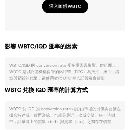
深入瞭解WBTC
影響 WBTC/IQD 匯率的因素
WBTC/IQD 的 conversion rate 受多重因素影響。供給面上，
WBTC 是以託管機構保管的比特幣（BTC）為抵押、按 1:1 鑄
造與銷毀的代幣，當使用者把 BTC 存入託管端會鑄造
WBTC，提領 BTC 則會銷毀 WBTC，因此流通量主要取決於
WBTC 兌換 IQD 匯率的計算方式
鑄造/銷毀活動與託管可得性，而非傳統意義上的原生通膨、質
押或鏈上出塊獎勵。雖然 WBTC 本身沒有減半機制，但其價
格高度跟隨 BTC，而 BTC 的區塊獎勵減半會影響整體市場供
WBTC 兌 IQD 的 conversion rate 核心由市場的出價與要價在
需與情緒，間接傳導至 WBTC。需求面則來自使用情境：以太
撮合時達成一致而形成，也就是最近一次成交價。任一時刻
坊及多鏈 DeFi 中的 WBTC 抵押借貸、做市與清算需求，跨鏈
中，訂單簿上的買單（bid）與賣單（ask）之間存在價差
橋與策略型資金使用 WBTC 作為比特幣流動性的 ERC-20 代
（spread），其均值即所謂的中間價（mid-price），常被用
表，以及交易所間套利需求，都會推動對 WBTC 的買賣。宏