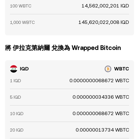
14,562,002,201 IQD
100 WBTC
145,620,022,008 IQD
1,000 WBTC
將 伊拉克第納爾 兌換為 Wrapped Bitcoin
IQD
WBTC
0.0000000068672 WBTC
1 IQD
0.000000034336 WBTC
5 IQD
0.000000068672 WBTC
10 IQD
0.00000013734 WBTC
20 IQD