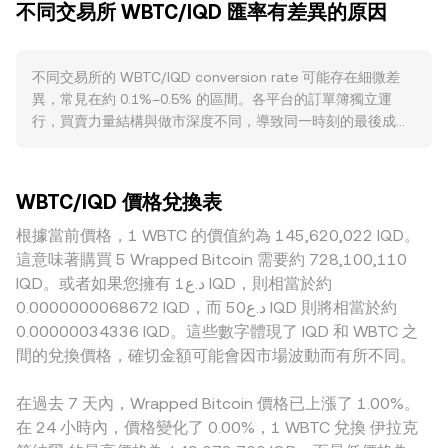
不同交易所 WBTC/IQD 匯率有差異的原因
作參考價。在多個平台之間，數據聚合方會計算成交量加權平
觀層面上，BTC 的方向性走勢與整體加密資產風險偏好會快速
均價（VWAP），以較大成交量市場權重更高的方式給出綜合
反映到 WBTC；同時，IQD 的強弱（例如伊拉克央行政策、外
指標：VWAP = Σ(Price_i × Volume_i) / Σ Volume_i。若使用者
匯流動性與地緣不確定性）會改變以 IQD 計價的購買力，進而
不同交易所的 WBTC/IQD conversion rate 可能存在細微差
在場外或聚合器執行路由，實際成交會接近該時段的 VWAP。
影響以 IQD 表示的 WBTC/IQD conversion rate。監管事件方
異，常見在約 0.1%–0.5% 的區間。各平台的訂單簿獨立運
基礎換算則很直接：以 IQD 計價時，IQD Value = WBTC
面，對 BTC 託管標準、稅務與會計規範、以及美國與其他司
行，買賣力量結構與做市深度不同，導致同一時刻的最後成交
Amount × rate；反過來，WBTC Amount = IQD Value /
法轄區對現貨或託管相關產品（如 ETF、合規橋接服務）的政
價各異；流動性越深的大型平台，單筆大額委託造成的價格衝
rate。由於 WBTC 在以太坊與其他鏈上也有可觀的 DEX 流動
策變化，都可能改變機構與散戶持有或兌換 WBTC 的意願。
擊越小，價格更貼近全球共識，而小型或區域性平台因流動性
性，若成交發生於自動做市商（AMM）池，價格遵循 x × y = k
技術與市場微結構上，雖然 WBTC 多在現貨市場交易，但
較淺而更易偏離。地理與監管因素也會產生溢價或折價，例如
的恆定乘積關係，瞬時價格近似為 y/x；當有大額買單抽走池
BTC 永續合約的資金費率、期權到期與大額槓桿減倉會牽動現
WBTC/IQD 價格兌換表
對 WBTC 託管與提領的合規要求、鏈上提現成本、KYC 流程
中 WBTC 或穩定幣頭寸時，池內資產比例改變，滑點使得即
貨基差並折射到 WBTC；鏈上大額鑄造/銷毀、託管熱/冷錢包
與銀行結算時段差異，都會影響本地以 IQD 計價的供需。實務
根據當前價格，1 WBTC 的價值約為 145,620,022 IQD。
時成交價與集中式訂單簿的成交價可能出現差異。綜合而言，
的大額轉移，以及做市商在 CEX/DEX 的庫存調整，則會在短
上，許多場景的報價路徑並非直接的 WBTC/IQD，而是經由
訂單簿撮合的最後成交、跨市場的 VWAP、以及 AMM 池內的
這意味著購買 5 Wrapped Bitcoin 需要約 728,100,110
期內加劇 WBTC/IQD conversion rate 的波動。
WBTC/USDT 再換算至 IQD，因此 USDT 相對法幣的基差（輕
定價機制共同決定了當下的 WBTC/IQD conversion rate 與實
IQD。或者如果您擁有 د.ع1 IQD，則相當於約
微溢價或折價）會傳導到最終顯示的 WBTC/IQD 價格。套利
際成交對價。
0.0000000068672 IQD，而 د.ع50 IQD 則將相當於約
者會在不同平台間買低賣高，將價差收斂，但由於鏈上轉帳時
0.00000034336 IQD。這些數字體現了 IQD 和 WBTC 之
間、手續費、風險限額與法幣出入金限制等摩擦存在，收斂並
間的兌換價格，確切金額可能會因市場波動而有所不同。
非即時且不一定完全，於是各交易所之間的 conversion rate
仍可能在短時間內維持差異。
在過去 7 天內，Wrapped Bitcoin 價格已上漲了 1.00%。
在 24 小時內，價格變化了 0.00%，1 WBTC 兌換 伊拉克