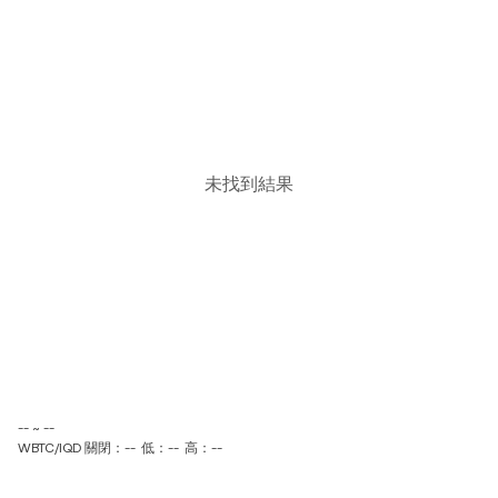
未找到結果
-- ~ --
WBTC/IQD 關閉：--
低：--
高：--