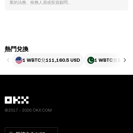
業的法務、稅務人員或投資顧問。
ִִִִִִִִִִִִִִִִִִִִִִִִִִִִִִִִִִִִִִִִִִִִִִִִ熱門兌換
1 WBTC
兌
111,160.5 USD
1 WBTC
兌
30,89
©2017 - 2026 OKX.COM