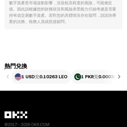
數字資產受市場波動影響，涉及較高程度的風險，可能會貶
值。因此請根據您的財務狀況和風險承受能力仔細考慮是否要
持有或交易數字資產。若對您的具體情況存在疑問，請諮詢專
業的法務、稅務人員或投資顧問。
ִִִִִִִִִִִִִִִִִִִִִִִִִִִִִִִִִִִִִִִִִִִִִִִִ熱門兌換
1 USD
兌
0.10263 LEO
1 PKR
兌
0.00036934
©2017 - 2026 OKX.COM