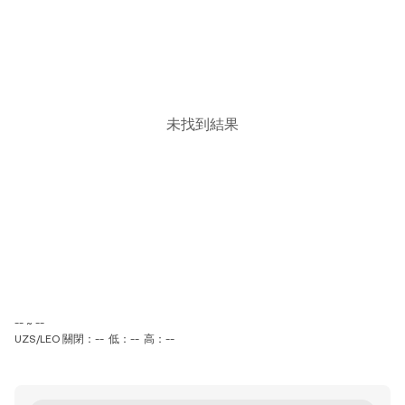
未找到結果
-- ~ --
UZS/LEO 關閉：--
低：--
高：--