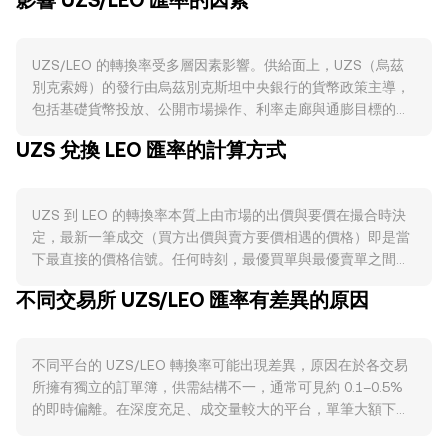
影響 UZS/LEO 匯率的因素
UZS/LEO 的轉換率受多層因素影響。供給面上，UZS（烏茲
別克索姆）的發行由烏茲別克斯坦中央銀行的貨幣政策主導，
包括基礎貨幣投放、公開市場操作、利率走廊與通膨目標的調
整；法幣 UZS 並不存在鏈上銷毀、質押或減半機制，因此市
UZS 兌換 LEO 匯率的計算方式
場流通量主要由政策與銀行體系信貸擴張或收縮所驅動。需求
面則與本國經濟活動、跨境收付款、旅遊與留學支出與入境匯
款有關，此外，合規法幣出入金通道的順暢程度也會左右市場
UZS 到 LEO 的轉換率本質上由市場的出價與要價在撮合時決
對 UZS 的即時需求，而在加密市場中，投資者以 UZS 透過法
定，最新一筆成交（買方出價與賣方要價相遇的價格）即是當
幣閘道購買 LEO 的活躍度同樣會影響 UZS/LEO 的短期走勢。
下最直接的價格信號。任何時刻，最優買單與最優賣單之間的
宏觀層面上，整體加密市場對比特幣（BTC）走勢具有高度敏
差距構成當前買賣差，而兩者平均值常被視為參考中間價。當
感度，風險偏好轉強時，LEO 的整體流動性與需求通常提升，
不同交易所 UZS/LEO 匯率有差異的原因
觀察多個平台時，資料聚合方會計算成交量加權平均價
進而影響 UZS 兌 LEO 的定價；若 LEO 基於其發行方營運表
（VWAP），賦予高交易量平台更大的權重，其公式為：
現、回購銷毀進度或生態使用強度走強，也會在相同 UZS 資
VWAP = Σ(Price_i × Volume_i) / Σ Volume_i。基於這一定價，
金下推動 UZS/LEO 轉換率變動。監管方面，烏茲別克斯坦對
不同平台的 UZS/LEO 轉換率可能出現差異，原因在於各交易
簡單換算為：若以 UZS 買入，則獲得的 LEO 數量 = UZS 金額
外匯與加密資產的監管政策、資本項目限制、銀行合規審查與
所擁有獨立的訂單簿，供需結構不一，通常可見約 0.1–0.5%
× 轉換率；反向而言，若希望換回某一 LEO 數量，所需 UZS
本地法幣出入金規範的調整，均可能影響 UZS 流動性成本與
的即時偏離。在深度充足、成交量較大的平台，單筆大額下單
金額 = LEO 數量 / 轉換率。訂單簿機制下，買單（bids）與賣
到賬速度，從而反映在轉換率上。技術面則包含期貨資金費率
引發的價格衝擊較小；較小或區域性平台的深度較淺，對同等
單（asks）在不同價位掛出，深度越充足，單筆大額交易對價
偏多或偏空、期權到期集中帶來的槓桿倉位再平衡、巨鯨錢包