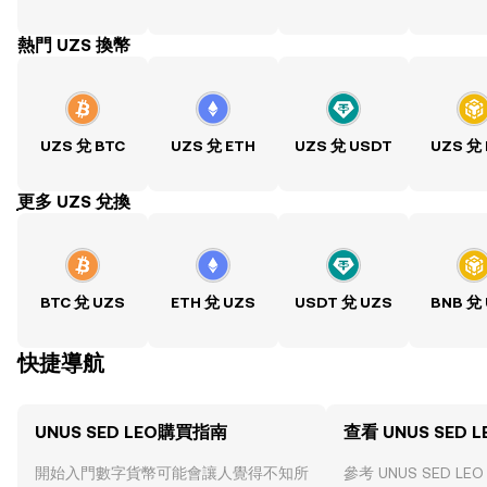
熱門 UZS 換幣
UZS 兌 BTC
UZS 兌 ETH
UZS 兌 USDT
UZS 兌
ִִִִִִִִִִִִִִִִִִִִִִִִִִִִִִִִִִִִִִִִִִִִִִִִ更多 UZS 兌換
BTC 兌 UZS
ETH 兌 UZS
USDT 兌 UZS
BNB 兌
快捷導航
UNUS SED LEO購買指南
查看 UNUS SED 
開始入門數字貨幣可能會讓人覺得不知所
參考 UNUS SED 