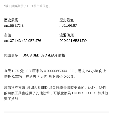
*以下數據顯示了
LEO
的市場信息。
歷史最高
歷史最低
лв155,372.3
лв9,166.97
市值
流通供應
лв107,143,432,957,476
920,021,658 LEO
閱讀更多：
UNUS SED LEO
(
LEO
) 價格
今天
UZS
兌
LEO
匯率為
0.0000085900
LEO
。過去 24 小時
向上
增長
0.00%
，在過去 7 天內
向下減少
0.00%
。
烏茲別克索姆
到
UNUS SED LEO
匯率是實時更新的。此外，我們
的轉換工具也提供了其他法幣，可以兌換為
UNUS SED LEO
和其他
數字貨幣。