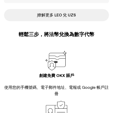
ִִִִִִִִִִִִִִִִִִִִִִִִִִִִִִִִִִִִִִִִִִִִִִִ瞭解更多 LEO 兌 UZS
輕鬆三步，將法幣兌換為數字代幣
創建免費 OKX 賬戶
使用您的手機號碼、電子郵件地址、電報或 Google 帳戶註
冊