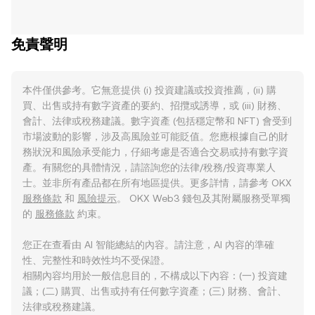
免責聲明
本件僅供參考。它無意提供 (i) 投資建議或投資推薦，(ii) 購
買、出售或持有數字資產的要約、招攬或誘導，或 (iii) 財務、
會計、法律或稅務建議。數字資產 (包括穩定幣和 NFT) 會受到
市場波動的影響，涉及高風險並可能貶值。您應根據自己的財
務狀況和風險承受能力，仔細考慮是否適合交易或持有數字資
產。有關您的具體情況，請諮詢您的法律/稅務/投資專業人
士。並非所有產品都在所有地區提供。更多詳情，請參考 OKX
服務條款
和
風險提示
。 OKX Web3 錢包及其附屬服務受單獨
的
服務條款
約束。
您正在查看由 AI 智能總結的內容。請注意，AI 內容的準確
性、完整性和時效性均不受保證。
相關內容均用於一般信息目的，不構成以下內容：(一) 投資建
議；(二) 購買、出售或持有任何數字資產；(三) 財務、會計、
法律或稅務建議。