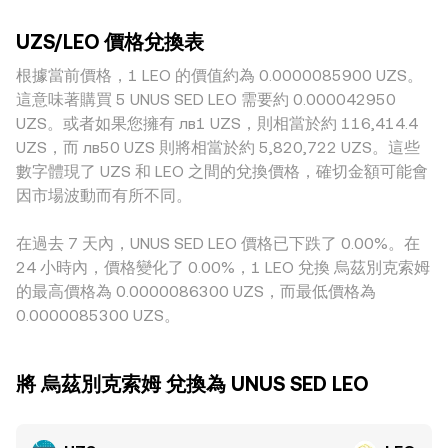
規模下單更敏感，因此價格波動與偏離幅度更大。與 UZS 相
格的衝擊越小。若部分流動性來自去中心化交易場所，且存在
的鏈上／場內調倉，以及不同平台深度與滑點差異造成的短時
關的地域與監管因素也會形成溢價或折價，例如本地銀行結算
以穩定資產為中介的 UZS 流動性池，則自動做市商（AMM）
波動，這些因素會在結構性驅動之外，增加 UZS/LEO 的短期
UZS/LEO 價格兌換表
成本、資本流動限制、法幣出入金速度與合規要求，這些都會
會採用 x × y = k 的恆定乘積機制，其中資產對價格可近似為池
波動幅度。
反映到該平台的 UZS 報價之中。另有一項常見來源是 USDT
根據當前價格，1 LEO 的價值約為 0.0000085900 UZS。
中兩資產儲備之比值 price = y/x；不過，對 UZS 這類法定貨
基差：若某平台主要以 LEO/USDT 作為核心定價，再換算為
幣而言，主流流動性通常仍以中心化平台與法幣通道為主，
這意味著購買 5 UNUS SED LEO 需要約 0.000042950
UZS/LEO，則 USDT 相對 UZS 的小幅溢折價會傳導至最終轉
VWAP 與訂單簿的價格發現因此更具代表性。
UZS。或者如果您擁有 лв1 UZS，則相當於約 116,414.4
換率。雖然跨市套利通常會在不同平台之間搬平價格、具備一
UZS，而 лв50 UZS 則將相當於約 5,820,722 UZS。這些
定的穩定作用，但受限於出入金時間、手續費、合規審查與持
數字體現了 UZS 和 LEO 之間的兌換價格，確切金額可能會
倉風險，套利無法做到即時且無摩擦，因此平台間的轉換率差
因市場波動而有所不同。
異在短時間內仍然可能存在。
在過去 7 天內，UNUS SED LEO 價格已下跌了 0.00%。在
24 小時內，價格變化了 0.00%，1 LEO 兌換 烏茲別克索姆
的最高價格為 0.0000086300 UZS，而最低價格為
0.0000085300 UZS。
將 烏茲別克索姆 兌換為 UNUS SED LEO