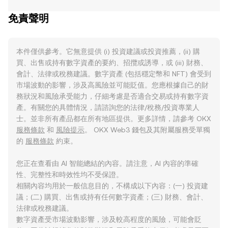
免責聲明
本件僅供參考。它無意提供 (i) 投資建議或投資推薦，(ii) 購
買、出售或持有數字資產的要約、招攬或誘導，或 (iii) 財務、
會計、法律或稅務建議。數字資產 (包括穩定幣和 NFT) 會受到
市場波動的影響，涉及高風險並可能貶值。您應根據自己的財
務狀況和風險承受能力，仔細考慮是否適合交易或持有數字資
產。有關您的具體情況，請諮詢您的法律/稅務/投資專業人
士。並非所有產品都在所有地區提供。更多詳情，請參考 OKX
服務條款
和
風險提示
。 OKX Web3 錢包及其附屬服務受單獨
的
服務條款
約束。
您正在查看由 AI 智能總結的內容。請注意，AI 內容的準確
性、完整性和時效性均不受保證。
相關內容均用於一般信息目的，不構成以下內容：(一) 投資建
議；(二) 購買、出售或持有任何數字資產；(三) 財務、會計、
法律或稅務建議。
數字資產受市場波動影響，涉及較高程度的風險，可能會貶