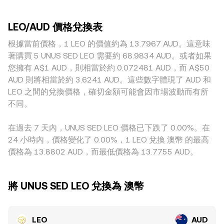
層面上，LEO 市場相對集中且流動性口袋分布不均，大額地址
動性較薄或交易對稀少的場域，單筆大單就可能明顯拉動成交
亦有池子，若以自動做市商機制運作，資金池遵循 x × y = k 的
調倉、官方銷毀地址動態、交易所錢包流入流出，都可能帶來
價，造成與其他場所的偏離。對 LEO 而言，因其主要用例與
恆定乘積關係，其中以 LEO 為基礎資產、另一側為對手資產
短線波動；雖然 LEO 衍生品不如主流資產活躍，但廣泛的加密
LEO/AUD 價格兌換表
Bitfinex 生態綁定，部分交易所未上架或交易量有限，地理與
（例如包裝的穩定幣或其他代幣），即時價格可近似為池中另
市場資金費率變化、期權到期造成的風險偏好切換，仍可能間
監管環境也會帶來報價差異；在澳洲法規與入金渠道不同步的
根據當前價格，1 LEO 的價值約為 13.7967 AUD。這意味
一資產餘額除以 LEO 餘額（price = y/x），大型兌換會改變池
接影響現貨需求，從而反映在 LEO/AUD 的 conversion rate。
情況下，AUD 端的費用與可用性變化，亦可能形成區域性升貼
內比例並造成滑點，最終在聚合報價中反映到 LEO/AUD 的
著購買 5 UNUS SED LEO 需要約 68.9834 AUD。或者如果
水。此外，許多平台實際上先以 LEO/USDT 或 LEO/USD 形成
conversion rate。
您擁有 A$1 AUD，則相當於約 0.072481 AUD，而 A$50
主報價，再透過 AUD/USDT 或 AUD/USD 的報價換算為
AUD 則將相當於約 3.6241 AUD。這些數字體現了 AUD 和
LEO/AUD，因此 USDT 或美元對 AUD 的基差會間接傳導到最
LEO 之間的兌換價格，確切金額可能會因市場波動而有所
終的 LEO/AUD conversion rate。套利雖然能在價差擴大時買
不同。
低賣高、收斂不同平台的定價，但受制於上架情況、鏈上轉移
時間、手續費與風險控制，收斂並非即時且並不完美，短期仍
在過去 7 天內，UNUS SED LEO 價格已下跌了 0.00%。在
可能看到跨平台差異。
24 小時內，價格變化了 0.00%，1 LEO 兌換 澳幣 的最高
價格為 13.8802 AUD，而最低價格為 13.7755 AUD。
將 UNUS SED LEO 兌換為 澳幣
LEO
AUD