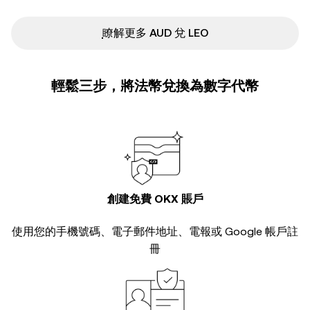
ִִִִִִִִִִִִִִִִִִִִִִִִִִִִִִִִִִִִִִִִִִִִִִִ瞭解更多 AUD 兌 LEO
輕鬆三步，將法幣兌換為數字代幣
創建免費 OKX 賬戶
使用您的手機號碼、電子郵件地址、電報或 Google 帳戶註
冊