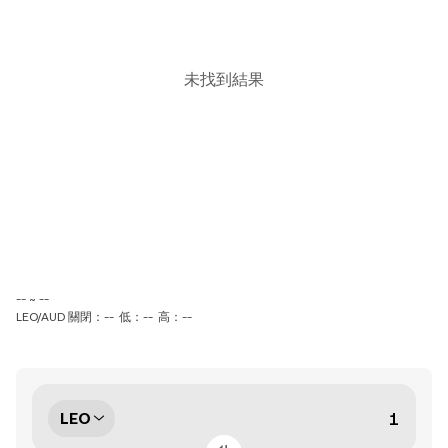
未找到結果
-- ~ --
LEO/AUD 關閉：--
低：--
高：--
LEO