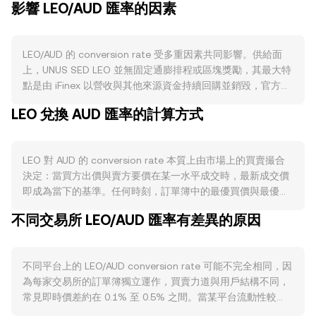
影響 LEO/AUD 匯率的因素
LEO/AUD 的 conversion rate 受多重因素共同影響。供給面
上，UNUS SED LEO 並無固定通膨排程或區塊獎勵，其最大特
點是由 iFinex 以營收與其他來源資金持續回購並銷毀，官方會
定期公開銷毀紀錄，這種買回與銷毀機制在資金投入強勁時會
LEO 兌換 AUD 匯率的計算方式
縮減流通供給；LEO 沒有類似比特幣「減半」的週期性衝擊，
也沒有原生質押發放，因此供給彈性主要取決於回購節奏與規
模。需求面方面，LEO 的使用價值集中在 Bitfinex 生態，包括
LEO 對 AUD 的 conversion rate 本質上由市場上的買賣撮合
交易手續費折抵、提現與借貸優惠、部分產品的權益門檻或費
決定：當買方出價與賣方要價在某一水平成交時，最新成交價
率減免，當交易量與平台活動上升、或新的用例推出時，對
即成為當下的基準。任何時刻，訂單簿中的最優買價與最優賣
LEO 的需求可能增加，從而影響 LEO/AUD 的 conversion
價之間形成價差，兩者平均值常被視為中間價，作為參考水
rate。宏觀層面，LEO 雖為功能型代幣，但短期仍常受比特幣
不同交易所 LEO/AUD 匯率有差異的原因
位。若同時觀察多個交易場所，資料聚合商會計算成交量加權
方向牽動；同時，澳元走勢與全球風險偏好也會反映在 AUD
平均價（VWAP），其公式為 VWAP = Σ(Price_i × Volume_i) /
側，若 AUD 走強，其他條件不變下，以 AUD 計價的 LEO/AUD
Σ Volume_i，成交量越大的市場對 VWAP 影響越大。在換算層
conversion rate 可能下行。監管事件亦具影響力：圍繞
不同平台上的 LEO/AUD conversion rate 可能不完全相同，因
面，簡單的計算方式為：以 AUD 計價的數值等於 LEO 數量乘
iFinex 或相關穩定幣發行方的調查、和解或合規里程碑，可能
為每家交易所的訂單簿獨立運作，買賣力道與用戶結構不同，
以 LEO/AUD 的 conversion rate；反之，要得到可購買的 LEO
改變市場對 LEO 工具性與風險評估；澳洲對加密法規、入金管
常見即時價差約在 0.1% 至 0.5% 之間。當某平台流動性較
數量，則以預計支付的 AUD 金額除以該 conversion rate。對
道與牌照的調整，亦會影響以 AUD 報價的深度與成本。技術
深、掛單更集中時，大額交易對價格的衝擊較小；相反地，流
去中心化池子的流動性而言，LEO 作為以太坊資產在部分 DEX