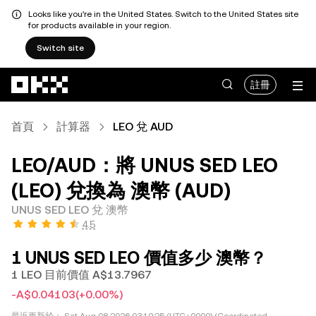
Looks like you're in the United States. Switch to the United States site
for products available in your region.
Switch site
跳轉至主要內容
註冊
首頁
計算器
LEO 兌 AUD
LEO/AUD：將 UNUS SED LEO
(LEO) 兌換為 澳幣 (AUD)
UNUS SED LEO 兌 澳幣
4.5
1 UNUS SED LEO 價值多少 澳幣？
1 LEO 目前價值 A$13.7967
-A$0.04103
(+0.00%)