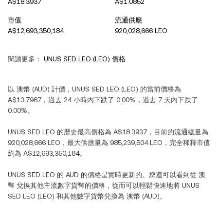
A$18.3937
A$1.0852
市值
流通供應
A$12,693,350,184
920,028,666 LEO
閱讀更多：
UNUS SED LEO
(
LEO
) 價格
以
澳幣
(
AUD
) 計價，
UNUS SED LEO
(
LEO
) 的當前價格為
A$13.7967
，過去 24 小時內
下跌
了
0.00%
，過去 7 天內
下跌
了
0.00%
。
UNUS SED LEO
的歷史最高價格為
A$18.3937
，目前的流通總量為
920,028,666 LEO
，最大供應量為
985,239,504 LEO
，完全稀釋市值
約為
A$12,693,350,184
。
UNUS SED LEO
的
AUD
的價格是實時更新的。您還可以看到從
澳
幣
兌換其他主流數字貨幣的價格，從而可以輕鬆快速地將
UNUS
SED LEO
(
LEO
) 和其他數字貨幣兌換為
澳幣
(
AUD
)。