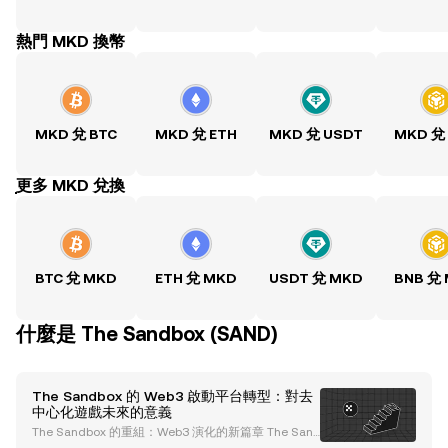
熱門 MKD 換幣
MKD 兌 BTC
MKD 兌 ETH
MKD 兌 USDT
MKD 兌
ִִִִִִִִִִִִִִִִִִִִִִִִִִִִִִִִִִִִִִִִִִִִִִִִ更多 MKD 兌換
BTC 兌 MKD
ETH 兌 MKD
USDT 兌 MKD
BNB 兌
什麼是 The Sandbox (SAND)
The Sandbox 的 Web3 啟動平台轉型：對去
中心化遊戲未來的意義
The Sandbox 的重組：Web3 演化的新篇章 The San