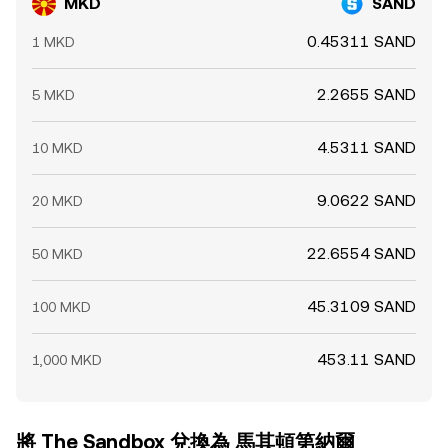
MKD
SAND
0.45311 SAND
1 MKD
2.2655 SAND
5 MKD
4.5311 SAND
10 MKD
9.0622 SAND
20 MKD
22.6554 SAND
50 MKD
45.3109 SAND
100 MKD
453.11 SAND
1,000 MKD
將 The Sandbox 兌換為 馬其頓第納爾