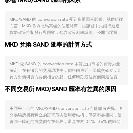
影響 MKD/SAND 匯率的因素
MKD/SAND 的 conversion rate 受到多重因素影響。就供給端
而言，MKD 作為北馬其頓的法定貨幣，由該國中央銀行透過
貨幣政策控制發行與回收，包含政策利率調整、公開市場操作
與外匯干預，這些措施影響流動性與通膨預期，進而改變以
MKD 兌換 SAND 匯率的計算方式
MKD 計價的資產相對價格。MKD 並不存在加密資產常見的銷
毀、質押或減半機制，其供給彈性主要取決於央行對經濟景氣
與匯市的調節。需求端方面，對 MKD 的需求來自本國經濟活
MKD 兌 SAND 的 conversion rate 本質上由市場的買賣力量
動、進出口與匯兌、僑匯與旅遊週期，以及企業與個人的支付
決定：在有撮合的交易環境中，價格由最近一筆成交確立，即
與儲值習慣；對 SAND 的需求則與 The Sandbox 生態的用
買方出價與賣方要價相交的點。任何時刻最佳買價與最佳賣價
例、虛擬地產與遊戲內消費、平台活動度與合作夥伴拓展緊密
之間的差距構成價差，兩者平均值可視為當下的中間價，常用
相關，當用戶在生態中需要 SAND 時，MKD 兌 SAND 的買盤
不同交易所 MKD/SAND 匯率有差異的原因
於參考。在跨多個平台彙整時，資料提供者會計算加權後的成
可能增強。宏觀層面上，加密市場通常與比特幣走勢相關，當
交均價（VWAP），公式為 VWAP = Σ(Price_i × Volume_i) / Σ
BTC 大幅波動時，SAND 的整體強弱與市場風險偏好會主導短
Volume_i，成交量較大的場域對結果影響更大。對於單筆換算
期方向，反映在 MKD/SAND 的 conversion rate 上。監管事
不同平台上的 MKD/SAND conversion rate 可能略有差異。各
的算術很直觀：若以 conversion rate 表示 1 MKD 可兌多少
件亦可能帶來跳動，例如北馬其頓對外匯與加密服務的合規要
交易場所擁有獨立的訂單簿與使用者結構，供需不盡相同，使
SAND，則 SAND Value = MKD Amount × conversion rate；
求、銀行端入出金規則，或主要市場對交易所、現貨/衍生品的
得同一時刻的成交價存在分歧，常見在約 0.1%–0.5% 的區間
反之，MKD Amount = SAND Value / conversion rate。若路
監管變動，都可能影響 MKD 入場管道與 SAND 的可得性。此
內波動。具備更深流動性的場域能吸收較大的下單而不顯著移
徑包含去中心化流動池（例如以 MKD 間接兌換為穩定幣或主
外，技術面動態常在短期放大波動：SAND 永續合約的資金費