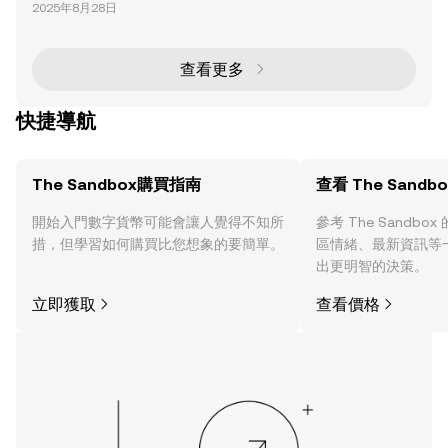
dbox 作為元宇宙領域的先驅，正在進行一場變革性的
2025年8月28日
重組。該公司最近宣布了一系列重大改變，包括裁員 5
0% 和關閉位於法國里昂的辦公室。這一策略性轉型與
聯合創始人 Arthur Madrid 和 Sébastien Borget 退出
日常運營相吻合，Animoca Brands 的 CEO Robby Yu
查看更多
ng 將接任 The
快捷導航
The Sandbox購買指南
查看 The Sandb
開始入門數字貨幣可能會讓人覺得不知所
參考 The Sandb
措，但學習如何購買比您想象的要簡單。
區情緒、最新資訊等
出更明智的決策。
立即獲取
查看價格