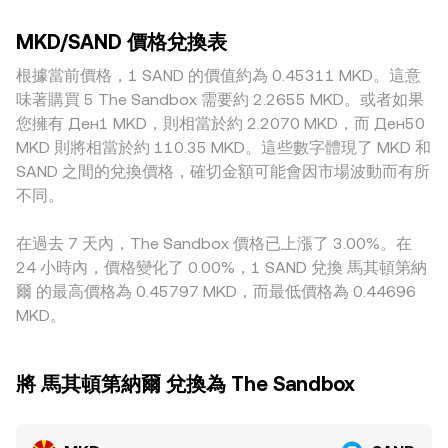
動價格，而流動性較淺或以撮合深度有限的平台，單筆交易就
流資產再換 SAND），自動做市商常以 x × y = k 維持池內兩資
率變化、季度/月份選擇權到期、鏈上大額錢包轉移或交易所錢
可能造成更大的價格衝擊，擴大與其他平台的差距。與地理與
產乘積不變，此時即時價格可近似為池內資產數量之比價
包淨流入流出，都會透過流動性與情緒傳導至現貨，使
MKD/SAND 價格兌換表
監管相關的溢價也會出現：MKD 的法幣入金渠道、銀行營業
price = y/x；當大額下單改變池子資產配比時，會產生滑點並
MKD/SAND 的 conversion rate 在關鍵時點出現快速調整。
時間、地區性費用與合規流程，可能使得本地場域對 MKD 的
根據當前價格，1 SAND 的價值約為 0.45311 MKD。這意
反映到最終的 conversion rate。
買賣價格形成偏差，進而反映至 MKD/SAND。許多平台報價實
味著購買 5 The Sandbox 需要約 2.2655 MKD。或者如果
際上經由 MKD→USDT→SAND 的鏈路，若 USDT 相對當地法
您擁有 Ден1 MKD，則相當於約 2.2070 MKD，而 Ден50
幣存在微小溢折價或跨境清算成本，會被傳導到最終的
MKD 則將相當於約 110.35 MKD。這些數字體現了 MKD 和
MKD/SAND 報價。雖然跨所套利有助於拉近價差，使價格趨於
SAND 之間的兌換價格，確切金額可能會因市場波動而有所
一致，但在網路擁塞、手續費上升、提現與入金延遲或風險承
不同。
擔限制下，套利並非即時且完美，因而仍可能出現短暫而可觀
的價差。
在過去 7 天內，The Sandbox 價格已上漲了 3.00%。在
24 小時內，價格變化了 0.00%，1 SAND 兌換 馬其頓第納
爾 的最高價格為 0.45797 MKD，而最低價格為 0.44696
MKD。
將 馬其頓第納爾 兌換為 The Sandbox