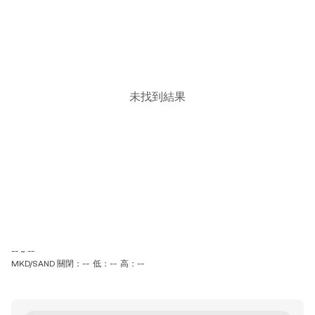
未找到結果
-- ~ --
MKD/SAND 關閉：--
低：--
高：--