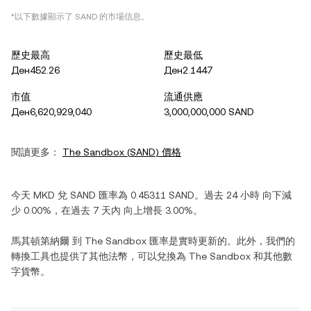
*以下數據顯示了
SAND
的市場信息。
歷史最高
歷史最低
Ден452.26
Ден2.1447
市值
流通供應
Ден6,620,929,040
3,000,000,000 SAND
閱讀更多：
The Sandbox
(
SAND
) 價格
今天
MKD
兌
SAND
匯率為
0.45311
SAND
。過去 24 小時
向下減
少
0.00%
，在過去 7 天內
向上增長
3.00%
。
馬其頓第納爾
到
The Sandbox
匯率是實時更新的。此外，我們的
轉換工具也提供了其他法幣，可以兌換為
The Sandbox
和其他數
字貨幣。