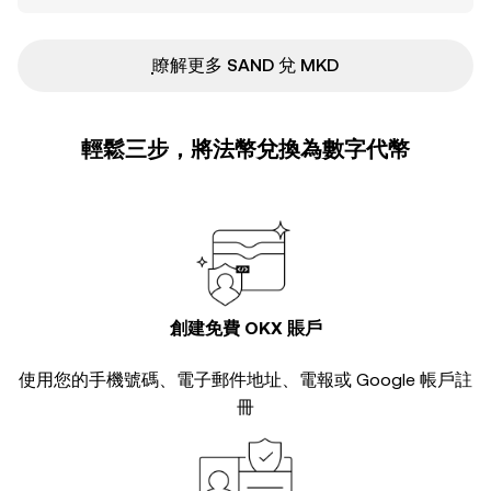
ִִִִִִִִִִִִִִִִִִִִִִִִִִִִִִִִִִִִִִִִִִִִִִִ瞭解更多 SAND 兌 MKD
輕鬆三步，將法幣兌換為數字代幣
創建免費 OKX 賬戶
使用您的手機號碼、電子郵件地址、電報或 Google 帳戶註
冊