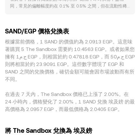
× 轉換比率；反之，SAND 數量 = EGP 數值 ÷ 轉換比率。除了
NFT 及其會計處理或證券屬性的監管表態，會影響合規交易渠
同，常見的偏離幅度約在 0.1% 至 0.5% 之間，但在流動性稀
中心化訂單簿外，SAND 在去中心化交易所也有一定流動性，
道與法幣對接，若埃及當地對加密資產的限制收緊，可能降低
疏或波動加劇時偏離可能擴大。深度更好的市場能以較小的價
此處通常採用自動做市商機制，資金池兩種資產的乘積保持不
以 EGP 計價的流動性與深度。技術層面上，SAND 永續合約資
格衝擊承接大額委託，因而報價更穩定；相對地，流動性較淺
變（x × y = k），即時價格由池中資產比率決定，近似為 price
金費率偏多或偏空、到期結算的選擇權倉位變化、代幣解鎖與
的平台對單筆大單更敏感，成交後的價格滑動更明顯。此外，
= y/x。當單筆兌換規模較大時，無論在訂單簿或 AMM 池中，
大額錢包（所謂巨鯨）集中充值或提幣，均會在短期內改變淨
SAND/EGP 價格兌換表
與地理與監管相關的溢價也會出現：若本地以 EGP 出入金的
都可能因為吃單或滑點而使成交價偏離中間價或 VWAP，進而
多空傾向與波動度，進而對 SAND/EGP 轉換比率造成擾動。
渠道受限或合規成本較高，EGP 場內外的可得性與需求結構會
根據當前價格，1 SAND 的價值約為 2.0913 EGP。這意味
影響最終的 SAND/EGP 轉換比率。
在局部市場形成不同的報價水平。還需注意跨幣種報價鏈條帶
著購買 5 The Sandbox 需要約 10.4563 EGP。或者如果您
來的影響：不少平台以 SAND/USDT 或 SAND/USD 作為基
擁有 ج.م1 EGP，則相當於約 0.47818 EGP，而 ج.م50 EGP
礎，再換算為 EGP，因此 USDT 對 EGP 的微小溢折價與流動
則將相當於約 23.9091 EGP。這些數字體現了 EGP 和
性狀況會透過基礎對價傳導到最終的 SAND/EGP 報價。雖然
SAND 之間的兌換價格，確切金額可能會因市場波動而有所
跨市場所帶來的套利行為會在價差擴大時買低賣高，促使價格
不同。
重新收斂，但由於轉帳延遲、手續費與風險承擔等成本存在，
收斂並非即時且並不總是完全無差。
在過去 7 天內，The Sandbox 價格已上漲了 2.00%。在
24 小時內，價格變化了 2.00%，1 SAND 兌換 埃及鎊 的最
高價格為 2.0957 EGP，而最低價格為 2.0405 EGP。
將 The Sandbox 兌換為 埃及鎊