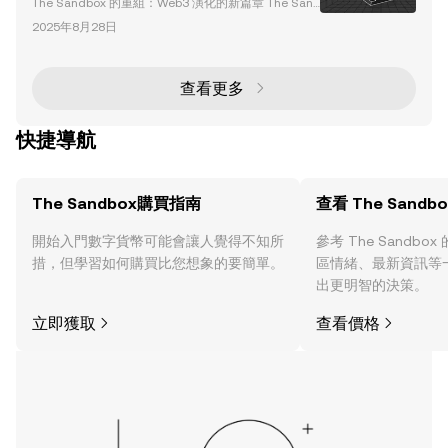
The Sandbox 的重組：Web3 演化的新篇章 The San
dbox 作為元宇宙領域的先驅，正在進行一場變革性的
2025年8月28日
重組。該公司最近宣布了一系列重大改變，包括裁員 5
0% 和關閉位於法國里昂的辦公室。這一策略性轉型與
聯合創始人 Arthur Madrid 和 Sébastien Borget 退出
日常運營相吻合，Animoca Brands 的 CEO Robby Yu
查看更多
ng 將接任 The
快捷導航
The Sandbox購買指南
查看 The Sandb
開始入門數字貨幣可能會讓人覺得不知所
參考 The Sandb
措，但學習如何購買比您想象的要簡單。
區情緒、最新資訊等
出更明智的決策。
立即獲取
查看價格