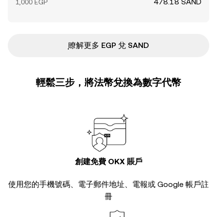
478.18 SAND
1,000 EGP
ִִִִִִִִִִִִִִִִִִִִִִִִִִִִִִִִִִִִִִִִִִִִִִִ瞭解更多 EGP 兌 SAND
輕鬆三步，將法幣兌換為數字代幣
創建免費 OKX 賬戶
使用您的手機號碼、電子郵件地址、電報或 Google 帳戶註
冊