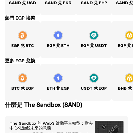
SAND 兌 USD
SAND 兌 PKR
SAND 兌 PHP
SAND 兌
熱門 EGP 換幣
EGP 兌 BTC
EGP 兌 ETH
EGP 兌 USDT
EGP 兌
ִִִִִִִִִִִִִִִִִִִִִִִִִִִִִִִִִִִִִִִִִִִִִִִִ更多 EGP 兌換
BTC 兌 EGP
ETH 兌 EGP
USDT 兌 EGP
BNB 兌
什麼是 The Sandbox (SAND)
The Sandbox 的 Web3 啟動平台轉型：對去
中心化遊戲未來的意義