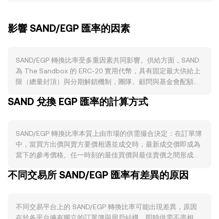
影響 SAND/EGP 匯率的因素
SAND/EGP 轉換比率受多重因素共同影響。供給方面，SAND
為 The Sandbox 的 ERC‑20 實用代幣，具有固定最大供給上
限（總量封頂）與分期解鎖機制，團隊、顧問與基金會配額的
解鎖節奏會改變流通供給與潛在賣壓；此外，生態中的質押與
SAND 兌換 EGP 匯率的計算方式
流動性挖礦會在不同鏈上鎖定部分 SAND，暫時減少可流通數
量；若平台將部分手續費以 SAND 形式銷毀或回購，亦可能產
生淨通縮效應。需求層面取決於 The Sandbox 生態活躍度，
SAND/EGP 轉換比率本質上由市場的供需撮合決定：在訂單簿
包括土地（LAND）與化身等 NFT 交易、品牌合作活動、創作
中，當買方出價與賣方要價相遇並成交時，最新成交價即成為
者工具（如 VoxEdit、Game Maker）帶動的上鏈資產鑄造與
當下的參考價格。任一時刻的最佳買價與最佳賣價之間形成點
市場交易，以及治理參與與遊戲內消耗場景，這些都會提升對
差，兩者的平均值可視為中間價，反映即時的買賣平衡。若跨
SAND 的實際使用需要。宏觀方面，SAND 通常與比特幣與大
不同交易所 SAND/EGP 匯率有差異的原因
多個平台觀察，數據匯總方常使用加權成交均價（VWAP）來
型山寨幣走勢具相關性，風險偏好上升時資金更願意配置遊戲
衡量整體定價，其計算為 VWAP = Σ(Price_i × Volume_i) / Σ
與元宇宙主題代幣；同時，EGP 的強弱、利率與通膨環境、美
Volume_i，成交量越大的市場對最終價格影響越大。在實際換
元走勢與避險情緒，會透過本地法幣購買力與出入金順暢度間
不同交易平台上的 SAND/EGP 轉換比率可能出現差異，原因
算上，簡單算式為：以 SAND 計價時，EGP 價值 = SAND 數量
接反映到 SAND/EGP 定價。監管事件方面，針對遊戲代幣、
在於各平台擁有獨立的訂單簿與用戶結構，即時供需不盡相