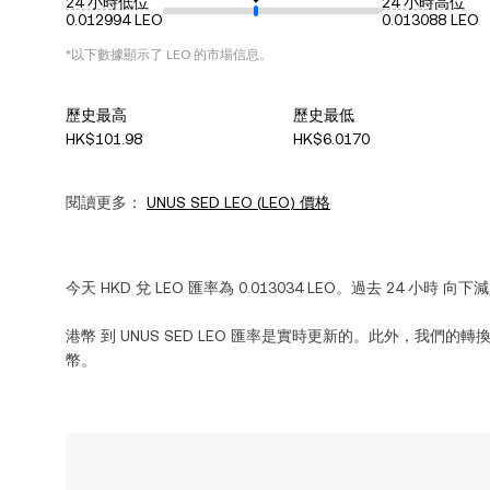
24 小時低位
24 小時高位
0.012994 LEO
0.013088 LEO
*以下數據顯示了
LEO
的市場信息。
歷史最高
歷史最低
HK$101.98
HK$6.0170
閱讀更多：
UNUS SED LEO
(
LEO
) 價格
今天
HKD
兌
LEO
匯率為
0.013034
LEO
。過去 24 小時
向下減
港幣
到
UNUS SED LEO
匯率是實時更新的。此外，我們的轉
幣。