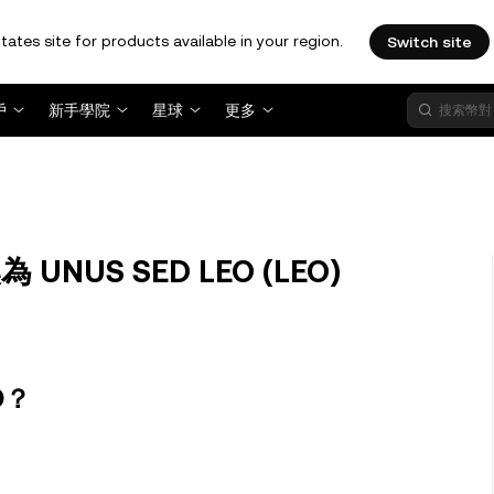
tates site for products available in your region.
Switch site
戶
新手學院
星球
更多
 UNUS SED LEO (LEO)
O？