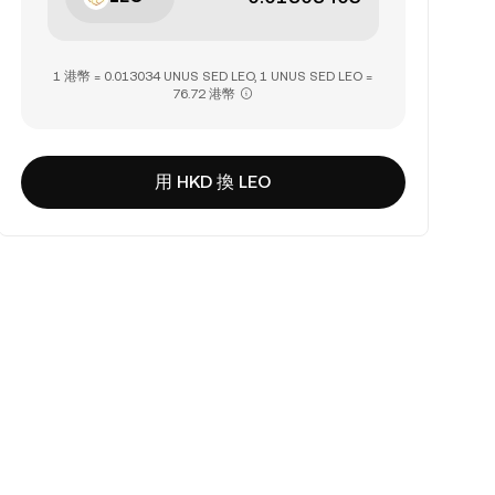
1 港幣 = 0.013034 UNUS SED LEO, 1 UNUS SED LEO =
76.72 港幣
用 HKD 換 LEO