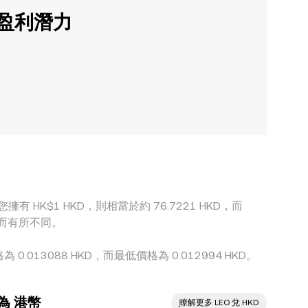
的盈利潛力
您擁有 HK$1 HKD，則相當於約 76.7221 HKD，而
波動而有所不同。
 0.013088 HKD，而最低價格為 0.012994 HKD。
換為 港幣
ִִִִִִִִִִִִִִִִִִִִִִִִִִִִִִִִִִִִִִִִִִִִִִִ瞭解更多 LEO 兌 HKD