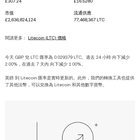
£307.24
£16.5280
市值
流通供應
£2,636,824,124
77,468,367 LTC
閱讀更多：
Litecoin
(
LTC
) 價格
今天
GBP
兌
LTC
匯率為
0.029379
LTC
。過去 24 小時
向下減少
2.00%
，在過去 7 天內
向下減少
1.00%
。
英鎊
到
Litecoin
匯率是實時更新的。此外，我們的轉換工具也提供
了其他法幣，可以兌換為
Litecoin
和其他數字貨幣。