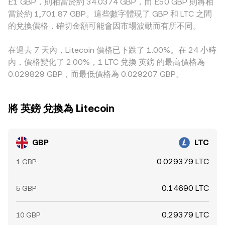
£1 GBP，則相當於約 34.0374 GBP，而 £50 GBP 則將相
USDT 對美元與英鎊偶爾出現的細微溢折價（basis）會間接傳
當於約 1,701.87 GBP。這些數字體現了 GBP 和 LTC 之間
導至 GBP/LTC。雖然跨平台套利會在一定程度上收斂差價，但
的兌換價格，確切金額可能會因市場波動而有所不同。
受限於入出金時間、手續費、風險控管與監管限制，價差無法
被完全消除，因而在不同交易所之間仍可觀察到短暫的
在過去 7 天內，Litecoin 價格已下跌了 1.00%。在 24 小時
conversion rate 差異。
內，價格變化了 2.00%，1 LTC 兌換 英鎊 的最高價格為
0.029829 GBP，而最低價格為 0.029207 GBP。
將 英鎊 兌換為 Litecoin
GBP
LTC
0.029379 LTC
1 GBP
0.14690 LTC
5 GBP
0.29379 LTC
10 GBP