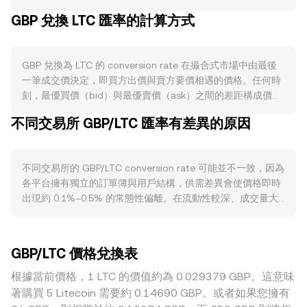
縮流動性；利率決策左右英鎊持有與借貸成本，進而改變市場
GBP 兌換 LTC 匯率的計算方式
對英鎊的偏好。法定貨幣不具加密資產那類的焚毀、質押或減
半機制，因此英鎊供給變化主要受央行會議、國債發行與回購
操作驅動。需求面則取決於英國經濟基本面與跨境結算對英鎊
GBP 兌換為 LTC 的 conversion rate 在撮合式市場中由最後
的使用，包括英國通膨與就業數據、GDP、貿易差額，以及英
一筆成交價決定，即買方出價與賣方要價相遇的價格。任何時
國資本市場的資金流入流出；在加密場景中，當交易所與支付
刻，最優買價（bid）與最優賣價（ask）之間的差距構成價
通道對英鎊入金更順暢、手續費更低或結算更快時，對以英鎊
差，兩者均值即所謂的中間價，可作為即時參考。當觀察多個
計價的交易對（含 GBP/LTC）的需求會提升。宏觀與市場聯動
不同交易所 GBP/LTC 匯率有差異的原因
平台時，資料聚合商常以成交量加權平均價（VWAP）綜合不
方面，LTC 對整體加密市場氣氛敏感，若比特幣走勢強勢或風
同市場的價格：VWAP = Σ(Price_i × Volume_i) / Σ Volume_i，
險偏好回升，常帶動 LTC 價格與成交量，而英鎊本身亦會隨風
使成交量較大的市場對基準價格影響更大。在實際換算上，若
險資產表現與美元走勢波動，兩者交織反映在 GBP 可兌換多
不同交易所的 GBP/LTC conversion rate 可能並不一致，因為
以 rate 表示每 1 英鎊可兌得多少 LTC，則 LTC Value = GBP
少 LTC 的 conversion rate 上。監管與政策事件同樣重要：英
各平台擁有獨立的訂單簿與用戶結構，供需差異會使價格即時
Amount × rate；反之，GBP Amount = LTC Value / rate。若
國 FCA 對加密資產廣告、交易平台註冊與反洗規範的調整、英
出現約 0.1%–0.5% 的常態性偏離。在流動性較深、成交量大
GBP 透過代幣化英鎊穩定幣參與去中心化交易池，則自動做市
鎊入金管道（如 Faster Payments）可用性與費率、以及對穩
的平台，大額下單對價格的衝擊較小；而在流動性較淺的場
商（AMM）以 x × y = k 維持資金池恆定乘積，其中 x、y 分別
定幣與法幣出入金的監管框架，都會影響以 GBP 入場的便利
合，同樣的下單規模會引發更明顯的滑點，造成與市場共識價
代表池中兩種資產數量，當用戶用 GBP 穩定幣兌換 LTC 時，
性與成本。技術層面上，永續合約的資金費率、期權到期造成
更大的背離。與 GBP 相關的地理與監管因素也會造成溢價或
池中資產比例改變，價格可近似為 y/x，滑點會隨交易規模與
的槓桿倉位再平衡、鏈上大戶對 LTC 的大額轉帳或在交易所之
GBP/LTC 價格兌換表
折價，例如英國境內入金渠道（如 Faster Payments）的順暢
池子深度變化。綜合而言，現貨訂單簿的撮合價格、跨所
間的籌碼流動，都可能在短期內放大 GBP/LTC conversion
度、銀行端費用或合規要求變化，都會影響以英鎊計價市場的
根據當前價格，1 LTC 的價值約為 0.029379 GBP。這意味
VWAP 以及（若適用）AMM 池中的即時定價共同塑造
rate 的波動，而傳統外匯市場中英鎊流動性的日內變化與突發
實際成交價格。此外，許多平台標價路徑仍以 USDT 為核心，
GBP/LTC 的 conversion rate。
著購買 5 Litecoin 需要約 0.14690 GBP。或者如果您擁有
新聞也會形成額外噪音。
GBP/LTC 報價可能隱含 GBP/USDT 與 LTC/USDT 的組合，而