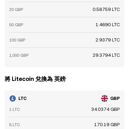
0.58759 LTC
20 GBP
1.4690 LTC
50 GBP
2.9379 LTC
100 GBP
29.3794 LTC
1,000 GBP
將 Litecoin 兌換為 英鎊
LTC
GBP
34.0374 GBP
1 LTC
170.19 GBP
5 LTC