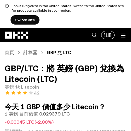
Looks like you're in the United States. Switch to the United States site
for products available in your region.
Switch site
跳轉至主要內容
註冊
首頁
計算器
GBP 兌 LTC
GBP/LTC：將 英鎊 (GBP) 兌換為
Litecoin (LTC)
英鎊 兌 Litecoin
4.2
今天 1 GBP 價值多少 Litecoin？
1 英鎊 目前價值 0.029379 LTC
-0.00045 LTC
(-2.00%)