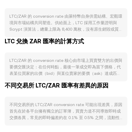
LTC/ZAR 的 conversion rate 由萊特幣自身供需結構、宏觀環
境與市場結構共同塑造。供給面上，LTC 採用工作量證明與
Scrypt 演算法，總量上限為 8,400 萬枚，沒有原生銷毀或質
押機制；新幣透過區塊獎勵發行，約每 840,000 個區塊（約四
LTC 兌換 ZAR 匯率的計算方式
年）減半一次，歷次減半會降低新增供給，影響礦工邊際拋壓
與礦工保本成本。由於 LTC 與 DOGE 存在合併挖礦的礦工生
態，礦工同時獲得的資產組合與電費壓力也會間接影響市場上
LTC/ZAR 的 conversion rate 核心由市場上買賣雙方的出價與
的 LTC 賣壓。需求端則取決於萊特幣在支付與轉帳場景中的使
要價交匯決定：在任何時點，最後一筆成交即為當下價格，代
用、交易所與商戶的支持度、鏈上活躍度與錢包普及度；LTC
表某位買家的出價（bid）與某位賣家的要價（ask）達成匹
交易費用低、確認速度快，當商戶受理與跨境轉移需求上升
配。最佳買價與最佳賣價之間的差額形成點差，反映即時成交
時，買盤通常增強。此外，LTC 的 MWEB（MimbleWimble
不同交易所 LTC/ZAR 匯率有差異的原因
成本；兩者的平均值常被視為中間價，作為觀察參考。當參考
Extension Blocks）擴展帶來可選式隱私與更高的可擴展性，
多個平台時，資料聚合商常使用成交量加權平均價（VWAP）
可能提升特定用例吸引力，但也可能導致部分司法管轄區或平
來衡量整體水位：VWAP = Σ(Price_i × Volume_i) / Σ
台對其上架與提領政策更趨審慎，進而影響流動性。宏觀層面
不同交易所的 LTC/ZAR conversion rate 可能出現差異，原因
Volume_i，成交量較大的場域對 VWAP 影響更大。對於單筆
上，LTC 通常與 BTC 方向高度相關，整體加密市場風險情緒
首先在於各平台擁有獨立的訂單簿，買賣力道不同導致即時成
換算的簡單算術，若已知 conversion rate，則 ZAR 金額 =
常主導短期走勢；同時，南非蘭特（ZAR）的強弱、南非儲備
交價各異，常見的即時偏差約在 0.1% 至 0.5% 之間，流動性
LTC 數量 × rate；反之，LTC 數量 = ZAR 金額 ÷ rate。雖然
銀行的利率路徑、通膨與大宗商品週期，以及全球風險偏好變
較低或單邊盤較強時偏差可能擴大。深度充足的大型平台能以
LTC 的鏈上 AMM 流動性相對有限，但在部分跨鏈去中心化交
化，都會透過資產相對吸引力與資金流動對 LTC/ZAR 的
較小的價格影響容納大單，而小型或本地化平台因掛單稀疏，
換或原子交換池中，定價遵循常見恒定乘積公式 x × y = k，價