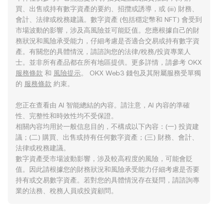
買、出售或持有數字資產的要約、招攬或誘導，或 (iii) 財務、
會計、法律或稅務建議。數字資產 (包括穩定幣和 NFT) 會受到
市場波動的影響，涉及高風險並可能貶值。您應根據自己的財
務狀況和風險承受能力，仔細考慮是否適合交易或持有數字資
產。有關您的具體情況，請諮詢您的法律/稅務/投資專業人
士。並非所有產品都在所有地區提供。更多詳情，請參考 OKX
服務條款
和
風險提示
。 OKX Web3 錢包及其附屬服務受單獨
的
服務條款
約束。
您正在查看由 AI 智能總結的內容。請注意，AI 內容的準確
性、完整性和時效性均不受保證。
相關內容均用於一般信息目的，不構成以下內容：(一) 投資建
議；(二) 購買、出售或持有任何數字資產；(三) 財務、會計、
法律或稅務建議。
數字資產受市場波動影響，涉及較高程度的風險，可能會貶
值。因此請根據您的財務狀況和風險承受能力仔細考慮是否要
持有或交易數字資產。若對您的具體情況存在疑問，請諮詢專
業的法務、稅務人員或投資顧問。