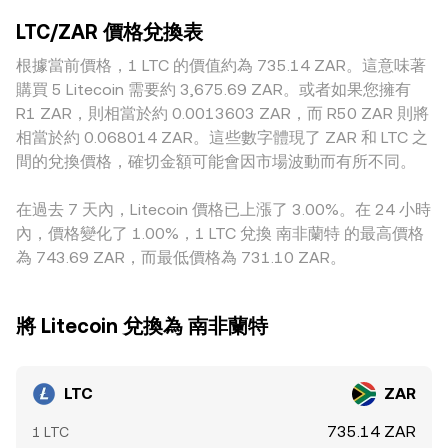
conversion rate 產生影響。監管事件方面，南非對加密資產
價格對單筆委託更敏感。地理與監管因素也會造成溢價或折
格可近似為 y/x；池子資金深度不足時，大額換單會引發明顯
服務提供者的許可要求與遵循旅行規則的落地節奏、對隱私功
LTC/ZAR 價格兌換表
價：對南非本地平台而言，法規合規成本、入出金通道效率、
滑點。在中心化平台的訂單簿機制下，報價深度與掛單結構
能資產的合規觀點、以及海外市場對現貨與衍生品的監管變
以及對具隱私特性的資產（如 LTC 的 MWEB）的上架與提領
根據當前價格，1 LTC 的價值約為 735.14 ZAR。這意味著
（多空密集區、冰山單、機構做市）則會共同影響大額交易對
化，都可能改變本地和離岸平台的報價與深度。技術層面的短
政策，可能影響有效流動性與風險溢價。此外，許多平台上的
於即時成交價格的衝擊，進而反映到 LTC/ZAR 的 conversion
購買 5 Litecoin 需要約 3,675.69 ZAR。或者如果您擁有
期波動則常由永續合約資金費率的正負與幅度、期權到期（尤
LTC 主要對 USDT 或 USD 報價，再透過 USDT/ZAR 或
rate。
R1 ZAR，則相當於約 0.0013603 ZAR，而 R50 ZAR 則將
其是集中到期日的槓桿倉位調整）、大型地址的鏈上與交易所
USD/ZAR 折算至 ZAR；若 USDT 在本地場外市場相對 ZAR
流入流出、現貨與衍生品基差變化等因素驅動，這些動能會在
相當於約 0.068014 ZAR。這些數字體現了 ZAR 和 LTC 之
有溢價或折價，這種基差會傳導進最終的 LTC/ZAR 報價。跨
基本面之外為 LTC/ZAR 的 conversion rate 疊加波動性。
間的兌換價格，確切金額可能會因市場波動而有所不同。
所套利雖有助於收斂價格，但受制於提領確認時間、KYC/限
額、手續費與法幣通道延遲，收斂並非即時且並不完美，因此
在過去 7 天內，Litecoin 價格已上漲了 3.00%。在 24 小時
不同平台間的 conversion rate 偶爾仍會維持可觀差距。
內，價格變化了 1.00%，1 LTC 兌換 南非蘭特 的最高價格
為 743.69 ZAR，而最低價格為 731.10 ZAR。
將 Litecoin 兌換為 南非蘭特
LTC
ZAR
735.14 ZAR
1 LTC