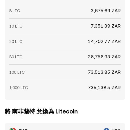
3,675.69 ZAR
5 LTC
7,351.39 ZAR
10 LTC
14,702.77 ZAR
20 LTC
36,756.93 ZAR
50 LTC
73,513.85 ZAR
100 LTC
735,138.5 ZAR
1,000 LTC
將 南非蘭特 兌換為 Litecoin