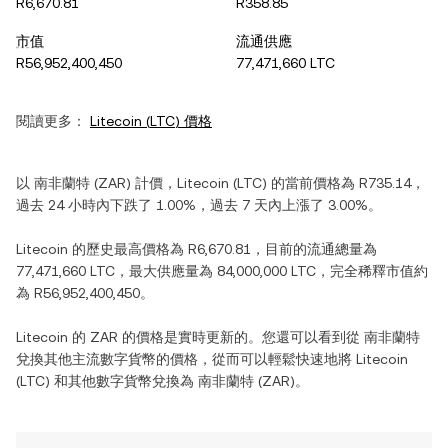
R6,670.81
R358.85
市值
流通供應
R56,952,400,450
77,471,660 LTC
閱讀更多：
Litecoin
(
LTC
) 價格
以
南非蘭特
(
ZAR
) 計價，
Litecoin
(
LTC
) 的當前價格為
R735.14
，
過去 24 小時內
下跌
了
1.00%
，過去 7 天內
上漲
了
3.00%
。
Litecoin
的歷史最高價格為
R6,670.81
，目前的流通總量為
77,471,660 LTC
，最大供應量為
84,000,000 LTC
，完全稀釋市值約
為
R56,952,400,450
。
Litecoin
的
ZAR
的價格是實時更新的。您還可以看到從
南非蘭特
兌換其他主流數字貨幣的價格，從而可以輕鬆快速地將
Litecoin
(
LTC
) 和其他數字貨幣兌換為
南非蘭特
(
ZAR
)。