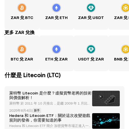
ZAR 兌 BTC
ZAR 兌 ETH
ZAR 兌 USDT
ZAR 兌
ִִִִִִִִִִִִִִִִִִִִִִִִִִִִִִִִִִִִִִִִִִִִִִִִ更多 ZAR 兌換
BTC 兌 ZAR
ETH 兌 ZAR
USDT 兌 ZAR
BNB 兌
什麼是 Litecoin (LTC)
萊特幣 Litecoin 是什麼？虛擬貨幣老將的技術
與價值解析！
萊特幣 於 2011 年 10 月推出，是繼 2009 年 1 月比特
幣首次亮相之後最早的加密貨幣之一。前谷歌工程師查
2025年8月4日
|
新手
理李（Charlie Lee）透過修改比特幣的源代碼開發了
Hedera 和 Litecoin ETF：關於這次改變遊戲
萊特幣，旨在對其進行優化以實現更快的交易。 這包
規則的發佈，你需要知道的事
括將區塊生成時間縮短至 2.5 分鐘、將總供應上限提高
Hedera 和 Litecoin ETF 簡介 加密貨幣市場正進入一個
四倍至 8,400 萬個代幣，以及使用內存密集型哈希演算