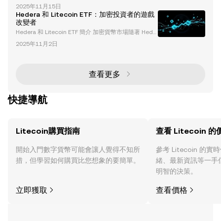
變革階段，隨著包括 Hedera (HBAR) 和 Litecoin (LTC)
法 Scrypt 來更輕鬆地使用商品硬體進行挖掘。這與比
2025年11月15日
在內的新現貨加密貨幣 ETF 的推出，這些 ETF 將在紐
特幣的 S
Hedera 和 Litecoin ETF：加密投資者的遊戲
約證券交易所（NYSE）和納斯達克（Nasdaq）等美
改變者
國主要交易所上市交易，標誌著加密投資產品演進中的
Hedera 和 Litecoin ETF 簡介 加密貨幣市場隨著 Hede
一個關鍵時刻。本文將深入探討這些 ETF 的具體細
ra (HBAR) 和 Litecoin (LTC) 交易所交易基金（ETF）的
節、其獨特特徵以及它們對更廣泛的加密
2025年11月2日
推出達到了一個重要的里程碑。這些 ETF 為投資者提
供了受監管且簡化的方式來接觸這些山寨幣，標誌著加
密投資演進中的關鍵一步。在本文中，我們將深入探討
這些 ETF 的細節、市場表現以及它們對加密貨幣生態
查看更多
系統的更廣泛影響。 什麼是 Hedera 和
快捷導航
Litecoin購買指南
查看 Litecoin 
開始入門數字貨幣可能會讓人覺得不知所
參考 Litecoin 
措，但學習如何購買比您想象的要簡單。
緒、最新資訊等一手
明智的決策。
立即獲取
查看價格