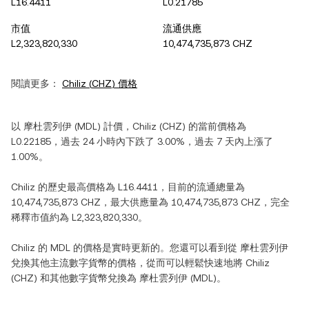
L16.4411
L0.21785
市值
流通供應
L2,323,820,330
10,474,735,873 CHZ
閱讀更多：
Chiliz
(
CHZ
) 價格
以
摩杜雲列伊
(
MDL
) 計價，
Chiliz
(
CHZ
) 的當前價格為
L0.22185
，過去 24 小時內
下跌
了
3.00%
，過去 7 天內
上漲
了
1.00%
。
Chiliz
的歷史最高價格為
L16.4411
，目前的流通總量為
10,474,735,873 CHZ
，最大供應量為
10,474,735,873 CHZ
，完全
稀釋市值約為
L2,323,820,330
。
Chiliz
的
MDL
的價格是實時更新的。您還可以看到從
摩杜雲列伊
兌換其他主流數字貨幣的價格，從而可以輕鬆快速地將
Chiliz
(
CHZ
) 和其他數字貨幣兌換為
摩杜雲列伊
(
MDL
)。