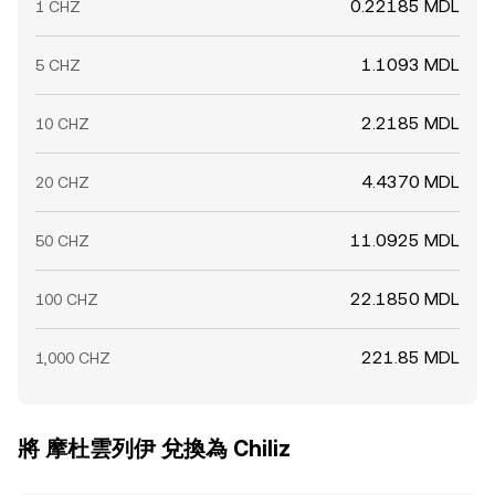
0.22185 MDL
1 CHZ
1.1093 MDL
5 CHZ
2.2185 MDL
10 CHZ
4.4370 MDL
20 CHZ
11.0925 MDL
50 CHZ
22.1850 MDL
100 CHZ
221.85 MDL
1,000 CHZ
將 摩杜雲列伊 兌換為 Chiliz