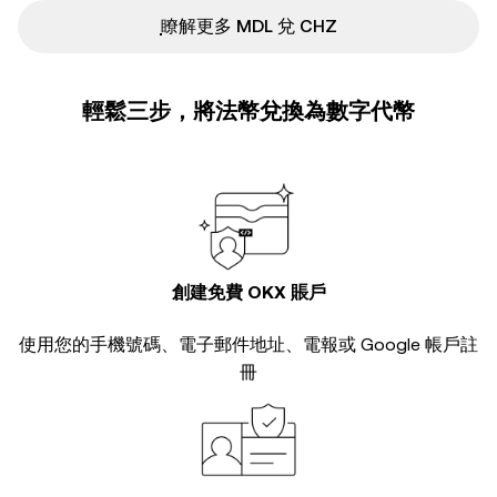
ִִִִִִִִִִִִִִִִִִִִִִִִִִִִִִִִִִִִִִִִִִִִִִִ瞭解更多 MDL 兌 CHZ
輕鬆三步，將法幣兌換為數字代幣
創建免費 OKX 賬戶
使用您的手機號碼、電子郵件地址、電報或 Google 帳戶註
冊