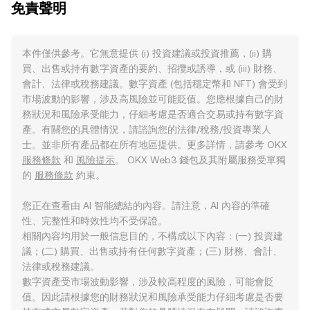
免責聲明
本件僅供參考。它無意提供 (i) 投資建議或投資推薦，(ii) 購
買、出售或持有數字資產的要約、招攬或誘導，或 (iii) 財務、
會計、法律或稅務建議。數字資產 (包括穩定幣和 NFT) 會受到
市場波動的影響，涉及高風險並可能貶值。您應根據自己的財
務狀況和風險承受能力，仔細考慮是否適合交易或持有數字資
產。有關您的具體情況，請諮詢您的法律/稅務/投資專業人
士。並非所有產品都在所有地區提供。更多詳情，請參考 OKX
服務條款
和
風險提示
。 OKX Web3 錢包及其附屬服務受單獨
的
服務條款
約束。
您正在查看由 AI 智能總結的內容。請注意，AI 內容的準確
性、完整性和時效性均不受保證。
相關內容均用於一般信息目的，不構成以下內容：(一) 投資建
議；(二) 購買、出售或持有任何數字資產；(三) 財務、會計、
法律或稅務建議。
數字資產受市場波動影響，涉及較高程度的風險，可能會貶
值。因此請根據您的財務狀況和風險承受能力仔細考慮是否要