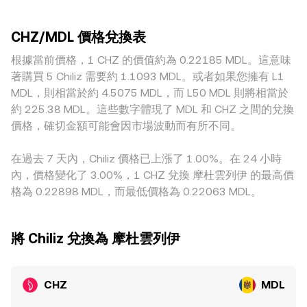
的資金費率正負與幅度、期權到期集中日的槓桿調整、鏈上大
的平台更容易因單筆委託造成明顯滑點。地理與監管原因也可
x × y = k，其中池中兩資產儲備量的比值給出即時價格，價格
額地址（鯨魚）與交易所儲備變化，常在短期內放大波動，疊
能導致溢價或折價，例如歐洲體育賽事檔期帶動當地對 CHZ
約為 y/x；當大額兌換改變池中儲備，滑點會使成交偏離外部
加現貨買賣盤結構，影響即時成交價格與 CHZ/MDL 的
CHZ/MDL 價格兌換表
的使用，或特定市場對球迷代幣行銷的合規限制，會改變本地
中間價。OKX 及其他平台會綜合自身訂單簿的最新成交、外部
conversion rate。
化需求與入金通道效率，反映到以 MDL 計價的報價上。另有
根據當前價格，1 CHZ 的價值約為 0.22185 MDL。這意味
流動性與風控機制，最終反映為用戶在賣出 CHZ 換取 MDL 時
一層傳導來自穩定幣基差：許多平台的 CHZ 以 USDT 為主報
可見的 CHZ/MDL conversion rate。
著購買 5 Chiliz 需要約 1.1093 MDL。或者如果您擁有 L1
價，再換算為 MDL，若 USDT 對法幣的交易存在小幅溢折
MDL，則相當於約 4.5075 MDL，而 L50 MDL 則將相當於
價，會間接影響顯示出的 CHZ/MDL 價格。雖然跨所套利能以
約 225.38 MDL。這些數字體現了 MDL 和 CHZ 之間的兌換
低買高賣的方式在一定程度上收斂價差，但手續費、提領與入
價格，確切金額可能會因市場波動而有所不同。
金時間、區塊確認延遲及合規審查等摩擦，使得套利並非即時
無阻，因而不同平台間的 CHZ/MDL conversion rate 仍可能
在過去 7 天內，Chiliz 價格已上漲了 1.00%。在 24 小時
維持短期差異。
內，價格變化了 3.00%，1 CHZ 兌換 摩杜雲列伊 的最高價
格為 0.22898 MDL，而最低價格為 0.22063 MDL。
將 Chiliz 兌換為 摩杜雲列伊
CHZ
MDL