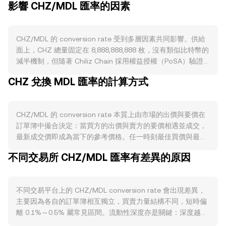
影響 CHZ/MDL 匯率的因素
CHZ/MDL 的 conversion rate 受到多層因素共同影響。供給
面上，CHZ 總量固定在 8,888,888,888 枚，沒有類似比特幣的
減半機制，但隨著 Chiliz Chain 採用權益授權（PoSA）驗證
者機制，部分 CHZ 會因質押與驗證者節點運作而被鎖倉，流
CHZ 兌換 MDL 匯率的計算方式
通供給階段性收緊；網路手續費以 CHZ 支付，鏈上活動高峰
期可能透過費用消耗與偶發銷毀安排降低流通量，減少拋壓。
需求面則與生態活力緊密相連：球迷代幣的發行與互動、
CHZ/MDL 的 conversion rate 本質上由市場的出價與要價在
Socios.com 上的投票與權益兌換、俱樂部與聯賽的新合作，
訂單簿中撮合決定：當買方的出價與賣方的要價相遇並成交，
以及 Chiliz Chain 上的應用部署與交易量，都會提升對 CHZ
最新成交價即成為當下的參考價格。任一時刻最佳買價與最佳
作為手續費與流動性資產的使用需求。宏觀層面，CHZ 通常與
賣價之間的差距是價差，兩者平均值為中間價，常被用作即時
比特幣方向存在相關性，風險偏好走強時資產普遍受提振；而
不同交易所 CHZ/MDL 匯率有差異的原因
參考。在多個平台之間，資料聚合商會計算成交量加權平均價
MDL（摩爾多瓦列伊）的強弱、美元走勢與利率環境也會透過
（VWAP），以較大成交量市場給更高權重，其公式為：
資金成本與匯制政策影響法幣端的報價基準，進而反映在
VWAP = Σ(Price_i × Volume_i) / Σ Volume_i。對於單次換算的
CHZ/MDL 的 conversion rate。監管動態亦可能帶來突發性
不同交易平台上的 CHZ/MDL conversion rate 會出現差異，
簡單算式，若已知 conversion rate，則 MDL Value = CHZ
影響，例如歐盟 MiCA 規範的落地、各地對運動贊助與球迷代
主要因為各自的訂單簿相互獨立，買賣力量結構不同，短時偏
Amount × rate；反之 CHZ Amount = MDL Value / rate。在
幣行銷的合規要求、或交易平台對 CHZ 的合規審查與上架政
離 0.1%～0.5% 屬常見區間。流動性深度亦是關鍵：深度越
訂單簿機制之外，若 CHZ 在去中心化交易所具備可觀流動
策更新，均可能改變跨境需求與流動性。技術面上，永續合約
高，大額賣出 CHZ 對價格的即時衝擊越小；相反，深度較淺
性，還會受自動做市商（AMM）定價影響，其恆定乘積模型為