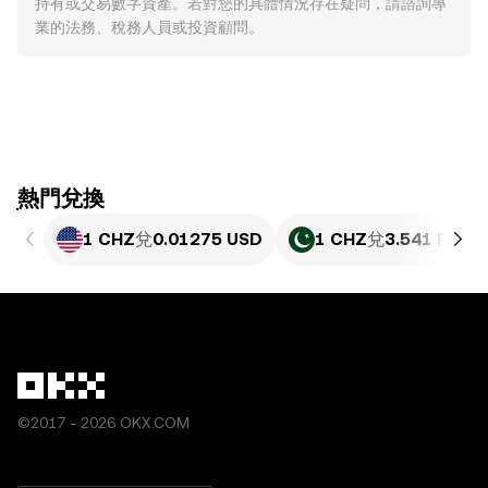
持有或交易數字資產。若對您的具體情況存在疑問，請諮詢專
業的法務、稅務人員或投資顧問。
ִִִִִִִִִִִִִִִִִִִִִִִִִִִִִִִִִִִִִִִִִִִִִִִִ熱門兌換
1 CHZ
兌
0.01275 USD
1 CHZ
兌
3.541 PKR
©2017 - 2026 OKX.COM