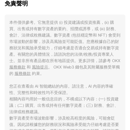
免責聲明
本件僅供參考。它無意提供 (i) 投資建議或投資推薦，(ii) 購
買、出售或持有數字資產的要約、招攬或誘導，或 (iii) 財務、
會計、法律或稅務建議。數字資產 (包括穩定幣和 NFT) 會受到
市場波動的影響，涉及高風險並可能貶值。您應根據自己的財
務狀況和風險承受能力，仔細考慮是否適合交易或持有數字資
產。有關您的具體情況，請諮詢您的法律/稅務/投資專業人
士。並非所有產品都在所有地區提供。更多詳情，請參考 OKX
服務條款
和
風險提示
。 OKX Web3 錢包及其附屬服務受單獨
的
服務條款
約束。
您正在查看由 AI 智能總結的內容。請注意，AI 內容的準確
性、完整性和時效性均不受保證。
相關內容均用於一般信息目的，不構成以下內容：(一) 投資建
議；(二) 購買、出售或持有任何數字資產；(三) 財務、會計、
法律或稅務建議。
數字資產受市場波動影響，涉及較高程度的風險，可能會貶
值。因此請根據您的財務狀況和風險承受能力仔細考慮是否要