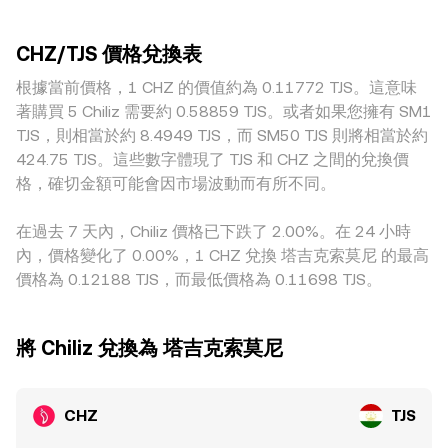
CHZ 永續合約的資金費率正負變化、到期結算前後的倉位調
淺的平台，單筆賣出就可能造成較大的價格衝擊。地理與監管
定乘積公式，其中池內兩種資產的即時價格約等於 y/x；當單
整、鏈上與中心化交易所的大額地址（俗稱「巨鯨」）資金流
因素也會產生區域性溢價或折價：例如特定地區對粉絲代幣的
筆交易規模相對池子變動較大時，滑價會使實際成交價偏離參
動，以及期貨與現貨基差，這些都會在短期內加劇 CHZ/TJS
CHZ/TJS 價格兌換表
合規要求、上架與支付通道差異，會影響該地用戶對 CHZ 的
考價。綜合而言，單一平台的最新成交、訂單簿深度與點差、
conversion rate 的波動。
參與度；對 TJS 而言，本地法幣可得性、外匯限制與結算通道
根據當前價格，1 CHZ 的價值約為 0.11772 TJS。這意味
多平台的 VWAP，以及（若適用）AMM 池的定價機制，共同
的順暢程度，也會在報價側反映出不同的貼水或升水。此外，
形塑最終觀察到的 CHZ/TJS conversion rate。
著購買 5 Chiliz 需要約 0.58859 TJS。或者如果您擁有 SM1
許多平台實際上先以 CHZ/USDT 形成核心定價，再透過
TJS，則相當於約 8.4949 TJS，而 SM50 TJS 則將相當於約
USDT/TJS 的報價換算為 CHZ/TJS，因此 USDT 相對 TJS 的
424.75 TJS。這些數字體現了 TJS 和 CHZ 之間的兌換價
基差與流動性狀況會直接影響最終標價。跨所套利雖能在一定
格，確切金額可能會因市場波動而有所不同。
程度上收斂價差，但受限於手續費、出入金速度、合規審查與
風險承擔能力，無法保證即時完全消除差異，因此不同平台間
在過去 7 天內，Chiliz 價格已下跌了 2.00%。在 24 小時
的 CHZ/TJS conversion rate 仍可能出現短暫或結構性的差
內，價格變化了 0.00%，1 CHZ 兌換 塔吉克索莫尼 的最高
距。
價格為 0.12188 TJS，而最低價格為 0.11698 TJS。
將 Chiliz 兌換為 塔吉克索莫尼
CHZ
TJS