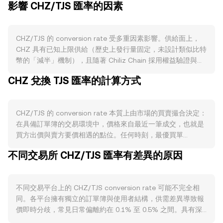
影響 CHZ/TJS 匯率的因素
CHZ/TJS 的 conversion rate 受多重因素影響。供給面上，
CHZ 具有已知上限供給（歷史上發行量固定，未設計類似比特
幣的「減半」機制），且隨著 Chiliz Chain 採用權益驗證與委
託機制，部分 CHZ 會因質押與驗證者保證金而暫時鎖定，減
CHZ 兌換 TJS 匯率的計算方式
少流通；官方或生態活動偶爾進行的銷毀或費用回饋銷毀，也
可能在特定時段縮減有效供給。需求面則與生態活躍度緊密相
關：Socios.com 上球隊與聯盟的粉絲代幣發行與交易、投票
CHZ/TJS 的 conversion rate 本質上由市場的買賣撮合決定：
與權益參與、以及 Chiliz Chain 上的交易需求（例如以 CHZ
在具備訂單簿的交易環境中，價格來自最近一筆成交，也就是
支付手續費）都會提升對 CHZ 的使用與持有意願；大型體育
買方出價與賣方要價相遇的點位。任何時刻，最優買單
賽事季節性、合作夥伴公告與新功能上線，常帶動短期用量變
（bid）與最優賣單（ask）之間的差距稱為點差，兩者平均值
化。宏觀層面上，CHZ 與廣泛加密市場，尤其是比特幣走勢，
不同交易所 CHZ/TJS 匯率有差異的原因
為中間價，常用作即時參考。在多個市場之間，資料聚合商會
往往呈現相關性；全球風險偏好轉向、主流資產利率環境變
計算成交量加權平均價（VWAP），以較大成交量的市場給予
動，會影響流入加密資產的資金；同時，TJS 的強弱、當地法
更高權重，其公式為：VWAP = Σ(Price_i × Volume_i) / Σ
幣流動性與外匯條件，也會透過報價側影響 CHZ/TJS 的標
不同交易平台上的 CHZ/TJS conversion rate 可能不完全相
Volume_i。於實務換算上，若您賣出 CHZ，簡單計算為 TJS
價。監管事件方面，對粉絲代幣的廣告與銷售規範、交易平台
同。各平台擁有獨立的訂單簿與使用者結構，供需差異導致報
值 = CHZ 數量 × conversion rate；反之若您有目標 TJS 值，
上架與合規審查，以及區域性法規（如對代幣分類、KYC/AML
價即時分歧，常見日常偏離約在 0.1% 至 0.5% 之間。具有深
所需 CHZ 數量 = TJS 值 / conversion rate。若 CHZ 在去中
要求）均可能改變參與者行為與可得流動性。技術層面則包含
厚流動性的市場在面對大額賣單時計價變動較小，而流動性較
心化交易所也有顯著流動性，AMM 池通常遵循 x × y = k 的恆