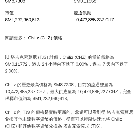
SM8.7308
SM0.11568
市值
流通供應
SM1,232,960,613
10,473,885,237 CHZ
閱讀更多：
Chiliz
(
CHZ
) 價格
以
塔吉克索莫尼
(
TJS
) 計價，
Chiliz
(
CHZ
) 的當前價格為
SM0.11772
，過去 24 小時內
下跌
了
0.00%
，過去 7 天內
下跌
了
2.00%
。
Chiliz
的歷史最高價格為
SM8.7308
，目前的流通總量為
10,473,885,237 CHZ
，最大供應量為
10,473,885,237 CHZ
，完全
稀釋市值約為
SM1,232,960,613
。
Chiliz
的
TJS
的價格是實時更新的。您還可以看到從
塔吉克索莫尼
兌換其他主流數字貨幣的價格，從而可以輕鬆快速地將
Chiliz
(
CHZ
) 和其他數字貨幣兌換為
塔吉克索莫尼
(
TJS
)。