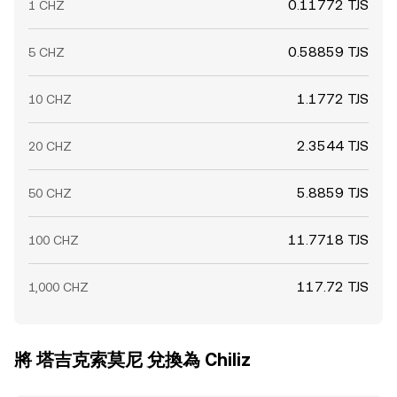
0.11772 TJS
1 CHZ
0.58859 TJS
5 CHZ
1.1772 TJS
10 CHZ
2.3544 TJS
20 CHZ
5.8859 TJS
50 CHZ
11.7718 TJS
100 CHZ
117.72 TJS
1,000 CHZ
將 塔吉克索莫尼 兌換為 Chiliz