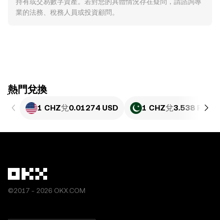
持有或交易數字資產。若對您的具體情況存在疑問，請諮詢專
業的法務、稅務人員或投資顧問。
ִִִִִִִִִִִִִִִִִִִִִִִִִִִִִִִִִִִִִִִִִִִִִִִִ熱門兌換
1 CHZ
兌
0.01274 USD
1 CHZ
兌
3.538 PKR
©2017 - 2026 OKX.COM