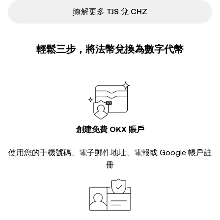
ִִִִִִִִִִִִִִִִִִִִִִִִִִִִִִִִִִִִִִִִִִִִִִִ瞭解更多 TJS 兌 CHZ
輕鬆三步，將法幣兌換為數字代幣
創建免費 OKX 賬戶
使用您的手機號碼、電子郵件地址、電報或 Google 帳戶註
冊