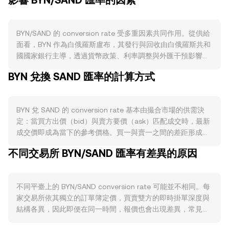
影響 BYN/SAND 匯率的因素
BYN/SAND 的 conversion rate 受多重因素共同作用。從供給
面看，BYN 作為白俄羅斯盧布，其發行與回收由白俄羅斯共和
國國家銀行主導，透過貨幣政策、利率調整與外匯干預影響市
場流通量；BYN 不存在加密資產常見的「銷毀」、「質押」或
BYN 兌換 SAND 匯率的計算方式
「減半」機制，因此通膨與政策導向是供給變動的核心變量。
需求面則與 BYN 的實體經濟使用、跨境支付與本地入金渠道的
暢通度相關；在加密交易場景中，法幣入金可得性、支付管道
BYN 兌 SAND 的 conversion rate 基本由撮合市場的供需決
與平臺對 BYN 的支持程度，會決定可轉換資金流，進而影響
定：當買方出價（bid）與賣方要價（ask）匹配成交時，最新
BYN 兌 SAND 的需求強弱。宏觀與市場聯動方面，SAND 的整
成交價即成為當下的參考價格。買一與賣一之間的差距形成點
體走勢常受比特幣方向與風險偏好影響：當 BTC 與風險資產
差，這一刻的交易區間由此界定；而買一與賣一的平均值可作
普遍走強時，對 SAND 的買需上升會推高以任何法幣計價的相
不同交易所 BYN/SAND 匯率有差異的原因
為中間價，常被用作觀察參考。跨多個平臺時，聚合商會計算
對價格；同時，若 BYN 相對美元走弱，則在透過美元或 USDT
加權更高的成交量場所，形成成交量加權平均價（VWAP），
作為隱含中介定價時，BYN/SAND 的 conversion rate 也會相
其公式為：VWAP = Σ(Price_i × Volume_i) / Σ Volume_i，用較
應變化。監管層面上，關於 BYN 的外匯與資本項管制、銀行轉
不同平臺上的 BYN/SAND conversion rate 可能並不相同。每
大成交量的市場對整體價格影響更大。在實際換算上，若以
帳規則、P2P 法幣通道合規要求，以及交易平臺對 BYN 入出金
家交易所依其獨立的訂單簿定價，買賣雙方的即時掛單深度與
BYN 買入 SAND，則 SAND 數量 = BYN 金額 × 當下的
政策的調整，均可能在短期內改變可用流動性與報價。技術動
結構各異，因此即便在同一時間，報價也會出現差異，常見的
BYN/SAND conversion rate；反之，若先決定得到的 SAND
態方面，SAND 的永續合約資金費率正負變化、到期選擇權的
即時偏差約在 0.1% 到 0.5% 之間。流動性越深的大型平臺對
價值，所需 BYN 金額 = SAND 價值 / BYN/SAND conversion
結算壓力、鏈上與場內大額地址（所謂「巨鯨」）的淨流向，