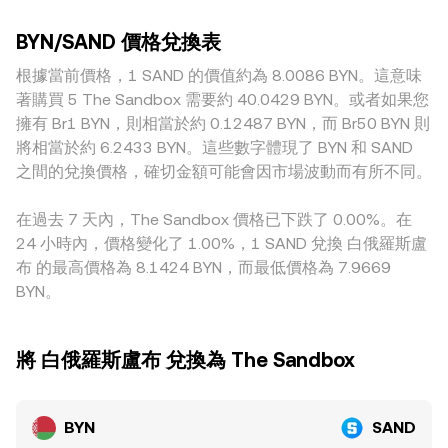
大額交易的價格衝擊較小，價格更貼近聚合共識；而流動性較
rate。在某些流動性路徑中，若交易經由去中心化交易所（例
會帶來額外波動；對 BYN 而言，銀行營業時段、節假日與結算
淺或用戶結構不同的場域，價格波動與偏離可能更大。與 BYN
如先將 BYN 通過法幣入金轉為穩定幣，再經 SAND/穩定幣
窗口亦可能擴大法幣端點差，疊加在加密端的槓桿指標上，影
BYN/SAND 價格兌換表
相關的地緣與監管環境也會導致溢價或折價，例如法幣入出金
池）完成，AMM 會以 x × y = k 維持池內恆定乘積，瞬時價格
響即時的 BYN/SAND conversion rate。
限制、銀行轉帳效率、當地合規要求與節假日結算等，都能影
根據當前價格，1 SAND 的價值約為 8.0086 BYN。這意味
約等於池內資產數量比 y/x；在這種情況下，路徑中每一步的
響即時可用流動性與點差。此外，許多平臺上的標價可能先經
價格滑點與池子深度都會反映到最終的 BYN/SAND
著購買 5 The Sandbox 需要約 40.0429 BYN。或者如果您
由 USDT 或 USD 作為隱含中介，因此 USDT 相對法幣（包含
conversion rate。
擁有 Br1 BYN，則相當於約 0.12487 BYN，而 Br50 BYN 則
BYN）的基差會傳導到 BYN/SAND 的最終報價。跨所套利雖能
將相當於約 6.2433 BYN。這些數字體現了 BYN 和 SAND
在一定程度上收斂差價，但受限於資金轉移時間、合規流程與
之間的兌換價格，確切金額可能會因市場波動而有所不同。
手續成本，無法保證不同交易所的 BYN/SAND conversion
rate 完全一致。
在過去 7 天內，The Sandbox 價格已下跌了 0.00%。在
24 小時內，價格變化了 1.00%，1 SAND 兌換 白俄羅斯盧
布 的最高價格為 8.1424 BYN，而最低價格為 7.9669
BYN。
將 白俄羅斯盧布 兌換為 The Sandbox
BYN
SAND