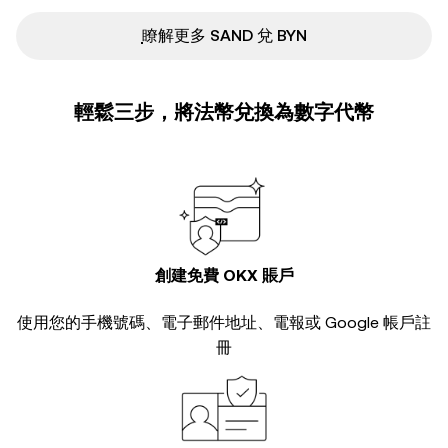
ִִִִִִִִִִִִִִִִִִִִִִִִִִִִִִִִִִִִִִִִִִִִִִִ瞭解更多 SAND 兌 BYN
輕鬆三步，將法幣兌換為數字代幣
創建免費 OKX 賬戶
使用您的手機號碼、電子郵件地址、電報或 Google 帳戶註
冊