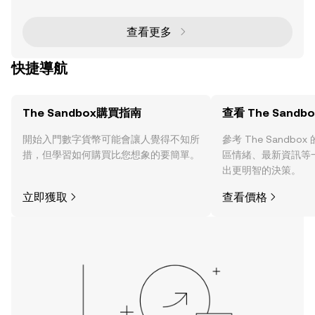
0% 和關閉位於法國里昂的辦公室。這一策略性轉型與
聯合創始人 Arthur Madrid 和 Sébastien Borget 退出
日常運營相吻合，Animoca Brands 的 CEO Robby Yu
查看更多
ng 將接任 The
快捷導航
The Sandbox購買指南
查看 The Sandb
開始入門數字貨幣可能會讓人覺得不知所
參考 The Sandb
措，但學習如何購買比您想象的要簡單。
區情緒、最新資訊等
出更明智的決策。
立即獲取
查看價格