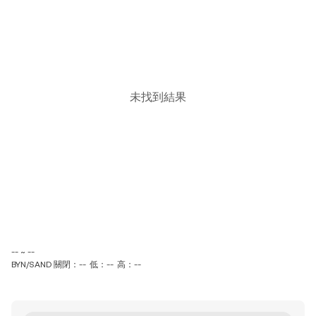
未找到結果
-- ~ --
BYN/SAND 關閉：--
低：--
高：--