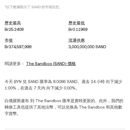
*以下數據顯示了
SAND
的市場信息。
歷史最高
歷史最低
Br25.2408
Br0.11969
市值
流通供應
Br374,597,998
3,000,000,000 SAND
閱讀更多：
The Sandbox
(
SAND
) 價格
今天
BYN
兌
SAND
匯率為
8.0086
SAND
。過去 24 小時
向下減少
1.00%
，在過去 7 天內
向下減少
0.00%
。
白俄羅斯盧布
到
The Sandbox
匯率是實時更新的。此外，我們的
轉換工具也提供了其他法幣，可以兌換為
The Sandbox
和其他數
字貨幣。