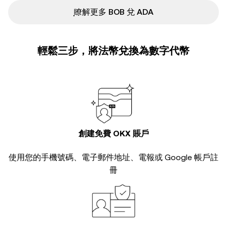
ִִִִִִִִִִִִִִִִִִִִִִִִִִִִִִִִִִִִִִִִִִִִִִִ瞭解更多 BOB 兌 ADA
輕鬆三步，將法幣兌換為數字代幣
創建免費 OKX 賬戶
使用您的手機號碼、電子郵件地址、電報或 Google 帳戶註
冊