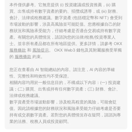
本件僅供參考。它無意提供 (i) 投資建議或投資推薦，(ii) 購
買、出售或持有數字資產的要約、招攬或誘導，或 (iii) 財務、
會計、法律或稅務建議。數字資產 (包括穩定幣和 NFT) 會受到
市場波動的影響，涉及高風險並可能貶值。您應根據自己的財
務狀況和風險承受能力，仔細考慮是否適合交易或持有數字資
產。有關您的具體情況，請諮詢您的法律/稅務/投資專業人
士。並非所有產品都在所有地區提供。更多詳情，請參考 OKX
服務條款
和
風險提示
。 OKX Web3 錢包及其附屬服務受單獨
的
服務條款
約束。
您正在查看由 AI 智能總結的內容。請注意，AI 內容的準確
性、完整性和時效性均不受保證。
相關內容均用於一般信息目的，不構成以下內容：(一) 投資建
議；(二) 購買、出售或持有任何數字資產；(三) 財務、會計、
法律或稅務建議。
數字資產受市場波動影響，涉及較高程度的風險，可能會貶
值。因此請根據您的財務狀況和風險承受能力仔細考慮是否要
持有或交易數字資產。若對您的具體情況存在疑問，請諮詢專
業的法務、稅務人員或投資顧問。