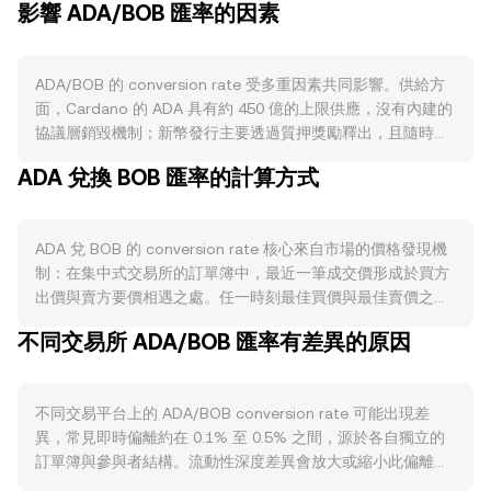
影響 ADA/BOB 匯率的因素
ADA/BOB 的 conversion rate 受多重因素共同影響。供給方
面，Cardano 的 ADA 具有約 450 億的上限供應，沒有內建的
協議層銷毀機制；新幣發行主要透過質押獎勵釋出，且隨時間
遞減，長期降低新增供給速度。雖然在 Cardano 上質押不需
ADA 兌換 BOB 匯率的計算方式
鎖倉，代幣仍可自由轉移，但持幣者因獎勵動機傾向保留部
位，實際上可減少流動市場的賣壓。需求方面，Cardano 生態
的實際使用推動對 ADA 的需求，包括以 ADA 支付交易手續費
ADA 兌 BOB 的 conversion rate 核心來自市場的價格發現機
的 dApp 活動、DeFi 流動性與去中心化交易、NFT 與代幣化
制：在集中式交易所的訂單簿中，最近一筆成交價形成於買方
資產的鑄造與交易，以及開發者對 Plutus/Voltaire 等功能與治
出價與賣方要價相遇之處。任一時刻最佳買價與最佳賣價之間
理路線圖的採用。更高的鏈上交易量與手續費，通常提升對
的差距即為點差，而兩者的平均值可視為即時參考的中間價。
ADA 的使用與需求強度。宏觀層面上，ADA 通常與比特幣走
不同交易所 ADA/BOB 匯率有差異的原因
跨多個平台時，資料聚合商常使用成交量加權平均價
勢高度相關，市場風險偏好轉變會在短期內主導方向；同時，
（VWAP）作為綜合參考，即 VWAP = Σ(Price_i × Volume_i) /
BOB 相對於主流計價資產的強弱與流動性，以及美元利率與全
Σ Volume_i，交易量較大的市場對整體價格影響更大。對於
球流動性環境，均會透過定價路徑影響 ADA/BOB 的
不同交易平台上的 ADA/BOB conversion rate 可能出現差
ADA/BOB 的簡單換算，可用基礎算式表示：若已知
conversion rate。監管事件亦不可忽視：例如美國對 ADA 是
異，常見即時偏離約在 0.1% 至 0.5% 之間，源於各自獨立的
conversion rate，則 BOB Value = ADA Amount × rate；反
否屬於證券的討論、交易平台上幣或下架動態、各司法管轄區
訂單簿與參與者結構。流動性深度差異會放大或縮小此偏離：
之 ADA Amount = BOB Value / rate。實務上，很多報價會先
對加密資產的監理框架更新，均可能帶來即時波動。技術面
在深度充足的市場，大額成交對價格的衝擊較小；在成交量較
由 ADA/USDT 與法幣對應路徑間接組合而成，最終反映為