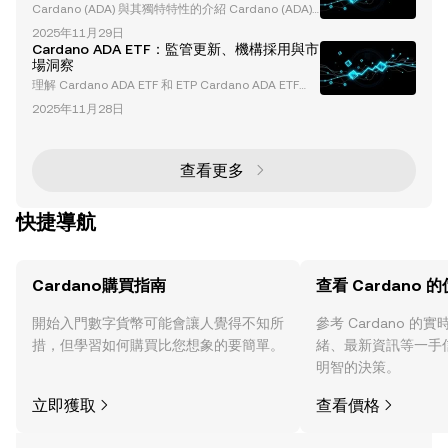
Cardano (ADA) 與其獨特特性的介紹 Cardano (ADA)
推動「Cardano ADA 看漲」敘事的因素，包括生態系
是一個突破性的權益證明（Proof-of-Stake）區塊鏈平
統發展、技術分析及其長期價值主張。 Cardano 的品
2025年11月29日
台，以其學術和研究驅動的方式以及對可持續性、可擴
牌與行銷挑戰 C
Cardano ADA ETF：監管更新、機構採用與市
展性和互操作性的承諾而聞名。透過採用分層架構和 H
場洞察
askell 程式語言，Cardano 提供了增強的安全性和可
理解 Cardano ADA ETF 和 ETP Cardano ADA ETF
靠性，在競爭激烈的第一層區塊鏈領域中脫穎而出。 C
（交易所交易基金）已成為加密貨幣投資領域的焦點。
ardano 的權益證明共識機制：Ouroboros
2025年11月28日
雖然通常被稱為 ETF，但其中許多產品技術上屬於 ETP
（交易所交易產品），這一區別由 Cardano 基金會首
席執行官 Frederik Gregaard 強調。本篇文章深入探
討 ADA ETF 和 ETP 的最新進展、監管進展、機構採用
查看更多
以及市場趨勢。 ADA ETF/
快捷導航
Cardano購買指南
查看 Cardano 
開始入門數字貨幣可能會讓人覺得不知所
參考 Cardano 
措，但學習如何購買比您想象的要簡單。
緒、最新資訊等一手
明智的決策。
立即獲取
查看價格