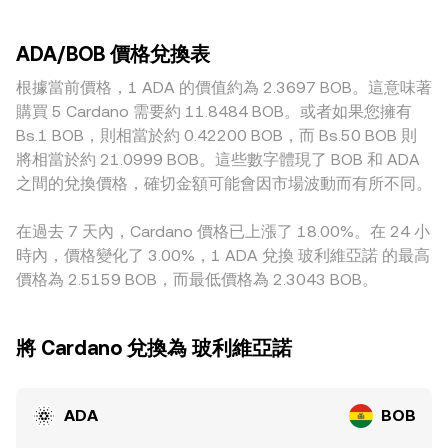
上，衍生品市場的資金費率變化、季度或月度選擇權到期、交
低的市場，少量委託即可造成較大滑價，導致與整體市場的定
ADA/BOB 的 conversion rate。此外，在去中心化交易場所，
易所與鏈上巨鯨地址的淨流入/流出、以及跨鏈與側鏈活動，皆
價脫鉤。地理或監管因素也會產生溢價與折價，例如某些地區
若 ADA 在 Cardano 生態的 AMM（例如以常見的 x × y = k 定
會在短期內放大或緩和波動，進一步影響 ADA/BOB 的
ADA/BOB 價格兌換表
對 ADA 的監管不確定性、入出金管制與法規審視節奏，可能
價）擁有顯著流動性，池中兩資產儲備的比例決定即時價格，
conversion rate。
影響該地平台的報價。由於許多平台的 ADA 報價以穩定幣為
根據當前價格，1 ADA 的價值約為 2.3697 BOB。這意味著
且在小幅交易下可近似以 price = y/x 觀察；當大額交易改變儲
核心，USDT 的溢折價會透過 ADA/USDT 與法幣路徑折算到
備，價格將沿不變乘積曲線滑動，這些鏈上價格又會間接影響
購買 5 Cardano 需要約 11.8484 BOB。或者如果您擁有
ADA/BOB，使最終 conversion rate 受 USDT 基差影響。此
集中式報價與聚合 VWAP，最終體現在 ADA/BOB 的
Bs.1 BOB，則相當於約 0.42200 BOB，而 Bs.50 BOB 則
外，跨市套利雖具有趨同作用，但受限於手續費、轉鏈時間、
conversion rate 上。
將相當於約 21.0999 BOB。這些數字體現了 BOB 和 ADA
身份與合規流程、以及法幣通道效率，無法瞬時消除所有差
之間的兌換價格，確切金額可能會因市場波動而有所不同。
價，因此不同交易所之間的 ADA/BOB conversion rate 仍可
能在短時間內維持可觀察的差異。
在過去 7 天內，Cardano 價格已上漲了 18.00%。在 24 小
時內，價格變化了 3.00%，1 ADA 兌換 玻利維亞諾 的最高
價格為 2.5159 BOB，而最低價格為 2.3043 BOB。
將 Cardano 兌換為 玻利維亞諾
ADA
BOB