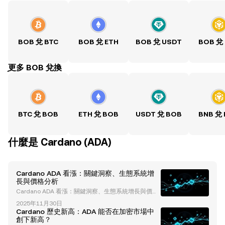
BOB 兌 BTC
BOB 兌 ETH
BOB 兌 USDT
BOB 兌
ִִִִִִִִִִִִִִִִִִִִִִִִִִִִִִִִִִִִִִִִִִִִִִִִ更多 BOB 兌換
BTC 兌 BOB
ETH 兌 BOB
USDT 兌 BOB
BNB 兌
什麼是 Cardano (ADA)
Cardano ADA 看漲：關鍵洞察、生態系統增
長與價格分析
Cardano ADA 看漲：關鍵洞察、生態系統增長與價格
分析 Cardano (ADA) 憑藉其創新的區塊鏈技術和穩步
2025年11月30日
增長的生態系統，已成為加密貨幣領域中的重要角色。
Cardano 歷史新高：ADA 能否在加密市場中
儘管因其穩健的增長和行銷挑戰而受到批評，Cardan
創下新高？
o 仍然吸引了作為長期穩定投資的關注。本文深入探討