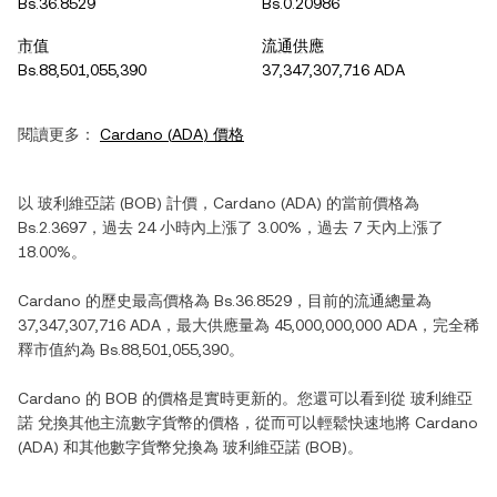
Bs.36.8529
Bs.0.20986
市值
流通供應
Bs.88,501,055,390
37,347,307,716 ADA
閱讀更多：
Cardano
(
ADA
) 價格
以
玻利維亞諾
(
BOB
) 計價，
Cardano
(
ADA
) 的當前價格為
Bs.2.3697
，過去 24 小時內
上漲
了
3.00%
，過去 7 天內
上漲
了
18.00%
。
Cardano
的歷史最高價格為
Bs.36.8529
，目前的流通總量為
37,347,307,716 ADA
，最大供應量為
45,000,000,000 ADA
，完全稀
釋市值約為
Bs.88,501,055,390
。
Cardano
的
BOB
的價格是實時更新的。您還可以看到從
玻利維亞
諾
兌換其他主流數字貨幣的價格，從而可以輕鬆快速地將
Cardano
(
ADA
) 和其他數字貨幣兌換為
玻利維亞諾
(
BOB
)。