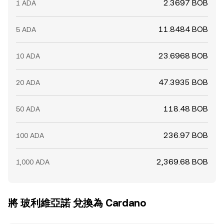
2.3697 BOB
1 ADA
11.8484 BOB
5 ADA
23.6968 BOB
10 ADA
47.3935 BOB
20 ADA
118.48 BOB
50 ADA
236.97 BOB
100 ADA
2,369.68 BOB
1,000 ADA
將 玻利維亞諾 兌換為 Cardano