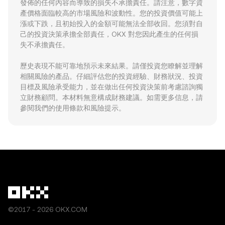
發佈的任何內容而導致的損失不承擔責任。請注意，數字資
產價格面臨較高的市場風險和波動性。您的投資價值可能上
漲或下跌，且初始投入的金額可能無法全部收回。您須對自
己的投資決策承擔全部責任，OKX 對您因此產生的任何損
失不承擔責任。
歷史表現不能可靠地預示未來結果。請僅投資您瞭解並理解
相關風險的產品。仔細評估您的投資經驗、財務狀況、投資
目標及風險承受能力，並在做出任何投資決策前考慮諮詢獨
立財務顧問。本材料無意構成財務建議。如需更多信息，請
參閱我們的使用條款和風險提示。
©2017 - 2026 OKX.COM