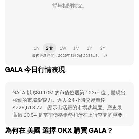
暫無相關數據。
1h
24h
1W
1M
1Y
2Y
最後更新時間：2026年8月5日 22:33:18。
GALA 今日行情表現
GALA 以 $89.10M 的市值位居第 123rd 位，體現出
強勁的市場影響力。過去 24 小時交易量達
$725,513.77，顯示出活躍的市場參與度。歷史最
高價 $0.84 是當前價格走勢和潛在上行空間的重要
參考。頂級市值排名、可觀的日交易量與顯著的歷史
為何在 美國 選擇 OKX 購買 GALA？
高點相結合，表明該資產是一項備受交易者關注、具
有高流動性的重要資產。