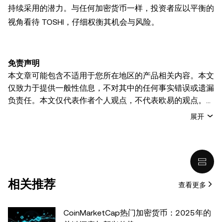
持续采用的潜力。与任何加密货币一样，投资者应以平衡的
视角看待 TOSHI，仔细权衡其机会与风险。
免责声明
本文章可能包含不适用于您所在地区的产品相关内容。本文
仅致力于提供一般性信息，不对其中的任何事实错误或遗漏
负责任。本文仅代表作者个人观点，不代表欧易的观点。
本文无意提供以下任何建议，包括但不限于：(i) 投资建议
展开
或投资推荐；(ii) 购买、出售或持有数字资产的要约或招
揽；或 (iii) 财务、会计、法律或税务建议。 持有的数字资产
(包括稳定币) 涉及高风险，可能会大幅波动，甚至变得毫无
价值。您应根据自己的财务状况仔细考虑交易或持有数字资
产是否适合您。有关您具体情况的问题，请咨询您的法律/
相关推荐
查看更多
税务/投资专业人士。本文中出现的信息 (包括市场数据和统
计信息，如果有) 仅供一般参考之用。尽管我们在准备这些
数据和图表时已采取了所有合理的谨慎措施，但对于此处表
CoinMarketCap热门加密货币：2025年的