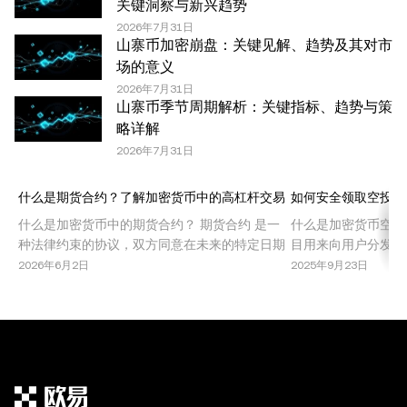
达的任何事实错误或遗漏，我们不承担任何责任。 © 2025
关键洞察与新兴趋势
OKX。本文可以全文复制或分发，也可以使用本文 100 字
2026年7月31日
山寨币加密崩盘：关键见解、趋势及其对市
或更少的摘录，前提是此类使用是非商业性的。整篇文章的
场的意义
任何复制或分发亦必须突出说明：“本文版权所有 © 2025
2026年7月31日
OKX，经许可使用。”允许的摘录必须引用文章名称并包含
山寨币季节周期解析：关键指标、趋势与策
出处，例如“文章名称，[作者姓名 (如适用)]，© 2025
略详解
OKX”。部分内容可能由人工智能（AI）工具生成或辅助生
2026年7月31日
成。不允许对本文进行衍生作品或其他用途。
什么是期货合约？了解加密货币中的高杠杆交易
如何安全领取空投代
什么是加密货币中的期货合约？ 期货合约 是一
什么是加密货币空投
种法律约束的协议，双方同意在未来的特定日期
目用来向用户分发免
以预定价格买入或卖出某种资产。在加密货币市
些活动旨在推广新项
2026年6月2日
2025年9月23日
场中，期货合约允许交易者在不持有基础资产的
态系统内实现治理去
情况下，投机比特币、以太坊或其他山寨币的价
投提供了无需直接投
格波动。这种交易机制因其高回报潜力，尤其是
同时也伴随着风险和
结合杠杆使用时，受到了广泛欢迎。 期货合约被
空投的类型 了解加
机